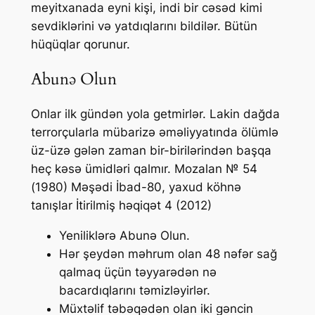
meyitxanada eyni kişi, indi bir cəsəd kimi
sevdiklərini və yatdıqlarını bildilər. Bütün
hüqüqlar qorunur.
Abunə Olun
Onlar ilk gündən yola getmirlər. Lakin dağda
terrorçularla mübarizə əməliyyatında ölümlə
üz-üzə gələn zaman bir-birilərindən başqa
heç kəsə ümidləri qalmır. Mozalan № 54
(1980) Məşədi İbad-80, yaxud köhnə
tanışlar ⁣İtirilmiş həqiqət 4 (2012)
Yeniliklərə Abunə Olun.
⁣⁣⁣⁣⁣Hər şeydən məhrum olan 48 nəfər sağ
qalmaq üçün təyyarədən nə
bacardıqlarını təmizləyirlər.
⁣Müxtəlif təbəqədən olan iki gəncin