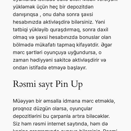
yükləmək üçün heç bir depozitdən
danışırıqsa , onu daha sonra şəxsi
hesabınızda aktivləşdirə bilərsiniz. Yəni
tətbiqi yükləyib quraşdırmaq, sonra daxil
olmaq və şəxsi hesabınızda bonuslar olan
bölmədə mükafatı tapmaq kifayətdir. Əgər
mərc şərtləri oyunçuya uyğundursa, o
zaman hədiyyəni sakitcə aktivləşdirir və
ondan istifadə etməyə başlayır.
Rəsmi sayt Pin Up
Müəyyən bir əmsalla idmana mərc etməklə,
proqnoz düzgün olarsa, oyunçular
depozitlərini bu çarpanla artıra biləcəklər.
Siz həm rəsmi internet saytında, həm də