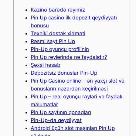
Kazino barədə rəyimiz
Pin Up casino ilk depozit qeydiyyatı
bonusu
Texniki dəstək xidməti
Rəsmi sayt Pin Up
Pin-Up oyunçu profilinin
Pin Up rəylərində nə faydalıdır?
Şəxsi hesab
Depozitsiz Bonuslar Pin-Up
Pin Up Casino online – ​​ən yaxşı slot və
bonusların nəzərdən keçirilməsi
Pin Up – real oyunçu rəyləri və faydalı
məlumatlar
Pin Up saytının qonaqları
Pin-Up-da qeydiyyat
Android üçün slot maşınları Pin Up
yükləyin