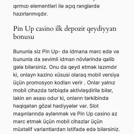
qırmızı elementləri ilə açıq rənglərdə
hazırlanmışdır.
Pin Up casino ilk depozit qeydiyyatı
bonusu
Bununla siz Pin Up- də idmana mərc edə və
bununla da sevimli idman növlərində qalib
gələ bilərsiniz. Onu da qeyd etmək lazımdır
ki, onlayn kazino xüsusi olaraq mobil versiya
üçün promosyon kodları verir . Onlar yalnız
mobil cihazda tətbiqdə aktivləşdirilə bilər,
lakin ən əsası odur ki, onların tərkibində
həqiqətən gözəl hədiyyələr var. Slot
maşınlarında əylənmək və Pin Up casino az
mərc etmək üçün mobil cihazlar üçün
müxtəlif variantlardan istifadə edə bilərsiniz.