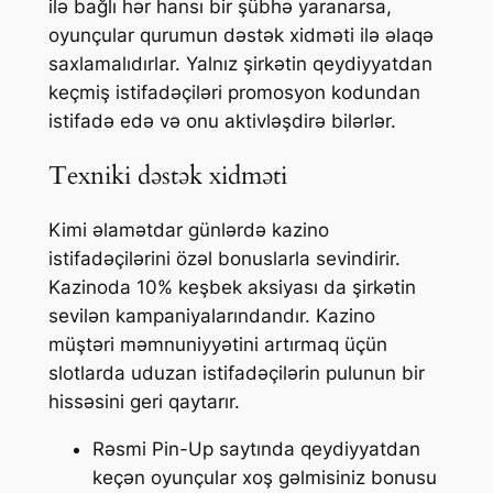
ilə bağlı hər hansı bir şübhə yaranarsa,
oyunçular qurumun dəstək xidməti ilə əlaqə
saxlamalıdırlar. Yalnız şirkətin qeydiyyatdan
keçmiş istifadəçiləri promosyon kodundan
istifadə edə və onu aktivləşdirə bilərlər.
Texniki dəstək xidməti
Kimi əlamətdar günlərdə kazino
istifadəçilərini özəl bonuslarla sevindirir.
Kazinoda 10% keşbek aksiyası da şirkətin
sevilən kampaniyalarındandır. Kazino
müştəri məmnuniyyətini artırmaq üçün
slotlarda uduzan istifadəçilərin pulunun bir
hissəsini geri qaytarır.
Rəsmi Pin-Up saytında qeydiyyatdan
keçən oyunçular xoş gəlmisiniz bonusu