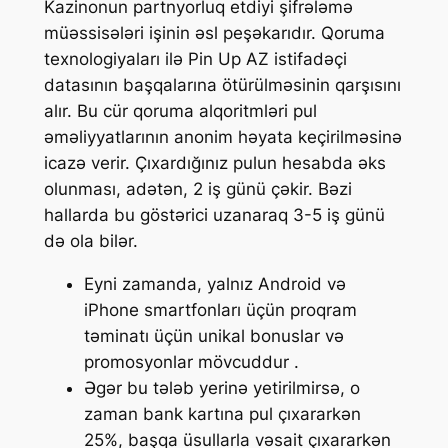
Kazinonun partnyorluq etdiyi şifrələmə
müəssisələri işinin əsl peşəkarıdır. Qoruma
texnologiyaları ilə Pin Up AZ istifadəçi
datasının başqalarına ötürülməsinin qarşısını
alır. Bu cür qoruma alqoritmləri pul
əməliyyatlarının anonim həyata keçirilməsinə
icazə verir. Çıxardığınız pulun hesabda əks
olunması, adətən, 2 iş günü çəkir. Bəzi
hallarda bu göstərici uzanaraq 3-5 iş günü
də ola bilər.
Eyni zamanda, yalnız Android və
iPhone smartfonları üçün proqram
təminatı üçün unikal bonuslar və
promosyonlar mövcuddur .
Əgər bu tələb yerinə yetirilmirsə, o
zaman bank kartına pul çıxararkən
25%, başqa üsullarla vəsait çıxararkən