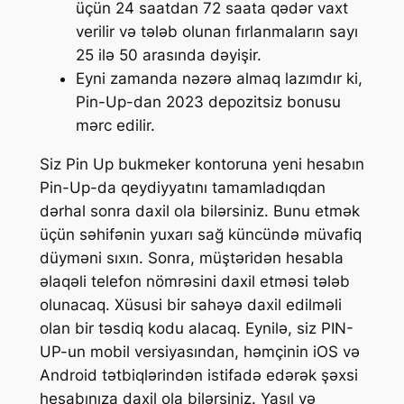
üçün 24 saatdan 72 saata qədər vaxt
verilir və tələb olunan fırlanmaların sayı
25 ilə 50 arasında dəyişir.
Eyni zamanda nəzərə almaq lazımdır ki,
Pin-Up-dan 2023 depozitsiz bonusu
mərc edilir.
Siz Pin Up bukmeker kontoruna yeni hesabın
Pin-Up-da qeydiyyatını tamamladıqdan
dərhal sonra daxil ola bilərsiniz. Bunu etmək
üçün səhifənin yuxarı sağ küncündə müvafiq
düyməni sıxın. Sonra, müştəridən hesabla
əlaqəli telefon nömrəsini daxil etməsi tələb
olunacaq. Xüsusi bir sahəyə daxil edilməli
olan bir təsdiq kodu alacaq. Eynilə, siz PIN-
UP-un mobil versiyasından, həmçinin iOS və
Android tətbiqlərindən istifadə edərək şəxsi
hesabınıza daxil ola bilərsiniz. Yaşıl və