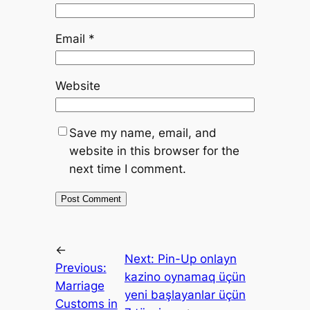
Email
*
Website
Save my name, email, and
website in this browser for the
next time I comment.
←
Next:
Pin-Up onlayn
Previous:
kazino oynamaq üçün
Marriage
yeni başlayanlar üçün
Customs in