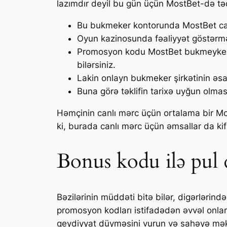
lazımdır deyil bu gün üçün MostBet-də təqd
Bu bukmeker kontorunda MostBet canl
Oyun kazinosunda fəaliyyət göstərmə
Promosyon kodu MostBet bukmeyker of
bilərsiniz.
Lakin onlayn bukmeker şirkətinin əsa
Buna görə təklifin tarixə uyğun olmas
Həmçinin canlı mərc üçün ortalama bir Mos
ki, burada canlı mərc üçün əmsallar da ki
Bonus kodu ilə pul
Bəzilərinin müddəti bitə bilər, digərləri
promosyon kodları istifadədən əvvəl onlar
qeydiyyat düyməsini vurun və sahəyə məktu