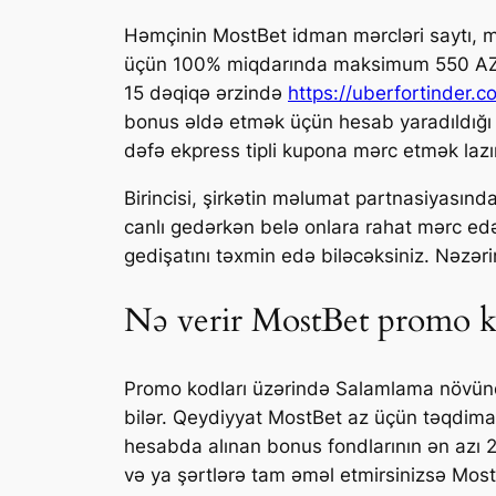
Həmçinin MostBet idman mərcləri saytı, m
üçün 100% miqdarında maksimum 550 AZN t
15 dəqiqə ərzində
https://uberfortinder.c
bonus əldə etmək üçün hesab yaradıldığı 
dəfə ekpress tipli kupona mərc etmək lazı
Birincisi, şirkətin məlumat partnasiyasın
canlı gedərkən belə onlara rahat mərc edə
gedişatını təxmin edə biləcəksiniz. Nəzərin
Nə verir MostBet promo ko
Promo kodları üzərində Salamlama növündə 
bilər. Qeydiyyat MostBet az üçün təqdima
hesabda alınan bonus fondlarının ən azı 2
və ya şərtlərə tam əməl etmirsinizsə Mos