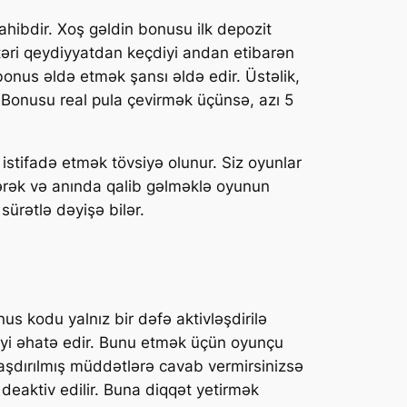
ibdir. Xoş gəldin bonusu ilk depozit
əri qeydiyyatdan keçdiyi andan etibarən
nus əldə etmək şansı əldə edir. Üstəlik,
Bonusu real pula çevirmək üçünsə, azı 5
istifadə etmək tövsiyə olunur. Siz oyunlar
dərək və anında qalib gəlməklə oyunun
sürətlə dəyişə bilər.
 kodu yalnız bir dəfə aktivləşdirilə
əyi əhatə edir. Bunu etmək üçün oyunçu
laşdırılmış müddətlərə cavab vermirsinizsə
eaktiv edilir. Buna diqqət yetirmək