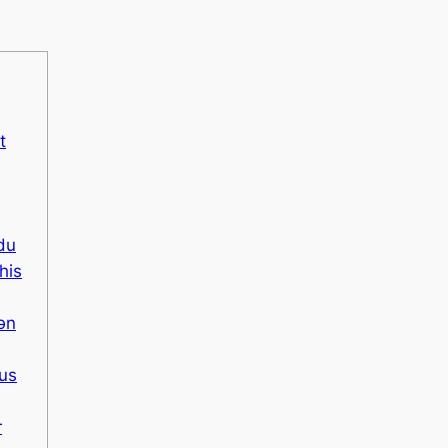
t
du
his
ən
us
r