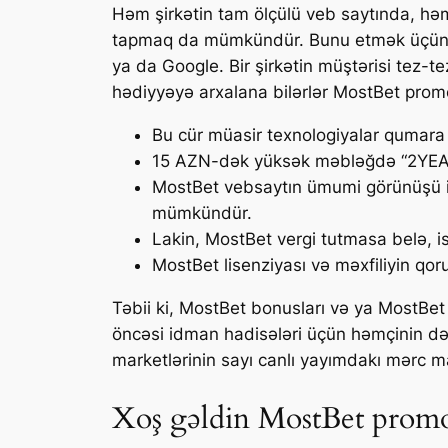
Həm şirkətin tam ölçülü veb saytında, h
tapmaq da mümkündür. Bunu etmək üçün s
ya da Google. Bir şirkətin müştərisi tez-t
hədiyyəyə arxalana bilərlər MostBet prom
Bu cür müasir texnologiyalar qumara gi
15 AZN-dək yüksək məbləğdə “2YEAR”
MostBet vebsaytın ümumi görünüşü is
mümkündür.
Lakin, MostBet vergi tutmasa belə, i
MostBet lisenziyası və məxfiliyin qo
Təbii ki, MostBet bonusları və ya MostBe
öncəsi idman hadisələri üçün həmçinin də 
marketlərinin sayı canlı yayımdakı mərc m
Xoş gəldin MostBet prom