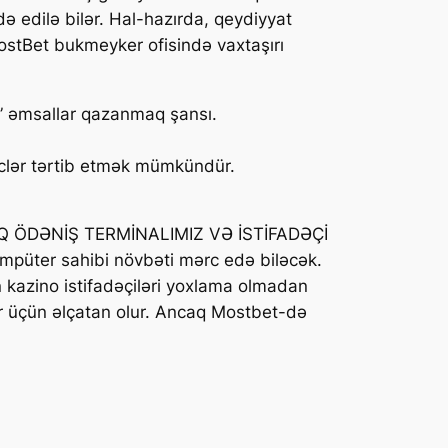
ə edilə bilər. Hal-hazırda, qeydiyyat
stBet bukmeyker ofisində vaxtaşırı
” əmsallar qazanmaq şansı.
rclər tərtib etmək mümkündür.
ARTIQ ÖDƏNİŞ TERMİNALIMIZ VƏ İSTİFADƏÇİ
püter sahibi növbəti mərc edə biləcək.
 kazino istifadəçiləri yoxlama olmadan
ar üçün əlçatan olur. Ancaq Mostbet-də