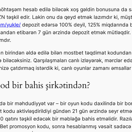
öhtəşəm hesab edilə biləcək xoş gəldin bonusuna da sah
əşkil edir. Lakin onu da qeyd etmək lazımdır ki, müşt
om/yukle/
depozit edərsə 100% deyil, 125% miqdarında bo
andan etibarən 7 gün ərzində depozit etmək mütləqdir. 
mdır.
dan birindən əldə edilə bilən mostbet təqdimat kodundan 
 biləcəksiniz. Qarşılaşmaları canlı izləyərək, mərclər e
izə çatdırmaq istərdik ki, canlı oyunlar zamanı əmsallar 
d bir bahis şirkətindən?
bir məhdudiyyət var – bir oyun kodu daxilində bir bonus
t kodu aktivləşdirildiyi gündən 21 gün ərzində seyr etm
0 qatını təşkil edəcək bir məbləğə bahis etməlidir. Razı
tBet promosyon kodu, sonra hesablanmış vəsait sadəcə d