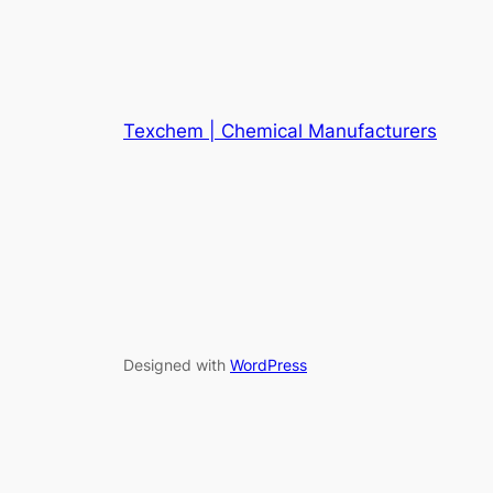
Texchem | Chemical Manufacturers
Designed with
WordPress