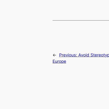
←
Previous:
Avoid Stereot
Europe