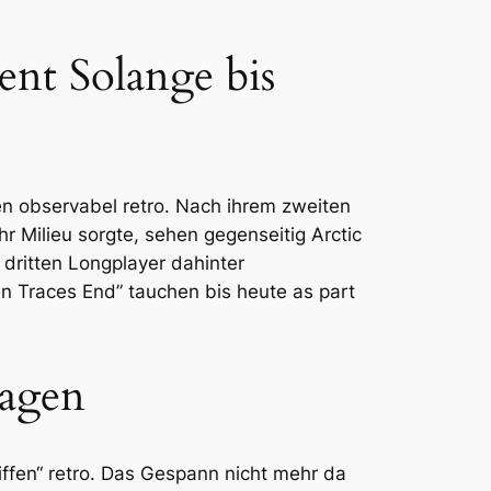
ent Solange bis
n observabel retro. Nach ihrem zweiten
r Milieu sorgte, sehen gegenseitig Arctic
s dritten Longplayer dahinter
hen Traces End” tauchen bis heute as part
ragen
ffen“ retro. Das Gespann nicht mehr da