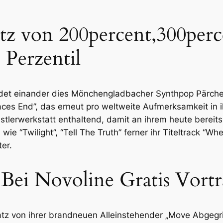
tz von 200percent,300perc
 Perzentil
ldet einander dies Mönchengladbacher Synthpop Pärche
es End”, das erneut pro weltweite Aufmerksamkeit in ih
ünstlerwerkstatt enthaltend, damit an ihrem heute bereit
e “Twilight”, “Tell The Truth” ferner ihr Titeltrack “W
ter.
 Bei Novoline Gratis Vort
tz von ihrer brandneuen Alleinstehender „Move Abgegri