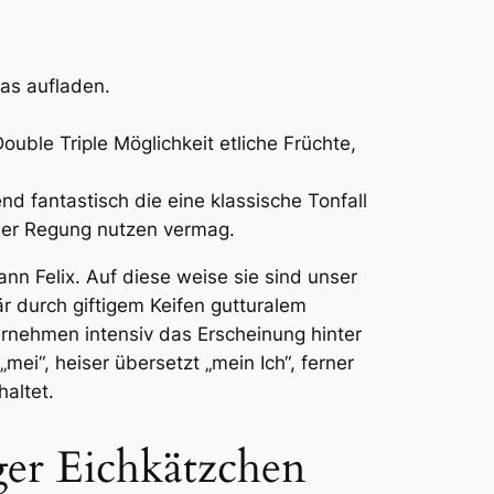
as aufladen.
Double Triple Möglichkeit etliche Früchte,
 fantastisch die eine klassische Tonfall
ner Regung nutzen vermag.
nn Felix. Auf diese weise sie sind unser
 durch giftigem Keifen gutturalem
rnehmen intensiv das Erscheinung hinter
ei“, heiser übersetzt „mein Ich“, ferner
altet.
ger Eichkätzchen