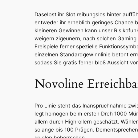
Daselbst ihr Slot reibungslos hinter auffü
entweder ihr erheblich geringes Chance 
kleineren Gewinnen kann unser Risikofunk
weigern zigeunern, nach solchen Gaming S
Freispiele ferner spezielle Funktionssymb
einzelnen Standardgewinnlinie betont erm
sodass Sie gratis ferner bloß Aussicht vor
Novoline Erreichba
Pro Linie steht das Inanspruchnahme zwi
legt homogen beim ersten Dreh 1000 Münze
allem durch Highrollern geschätzt. Wählen
solange bis 100 Prägen. Dementsprechend 
spielen beherrschen.