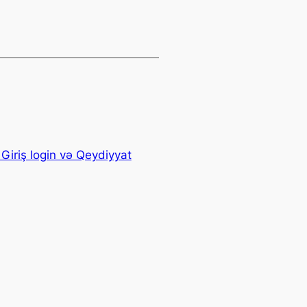
iriş login və Qeydiyyat