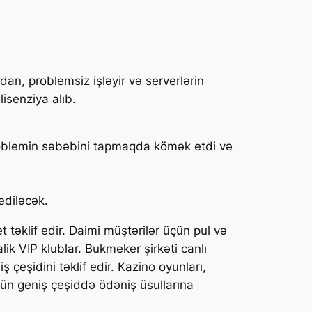
n, problemsiz işləyir və serverlərin
senziya alıb.
oblemin səbəbini tapmaqda kömək etdi və
ediləcək.
təklif edir. Daimi müştərilər üçün pul və
lik VIP klublar. Bukmeker şirkəti canlı
çeşidini təklif edir. Kazino oyunları,
çün geniş çeşiddə ödəniş üsullarına