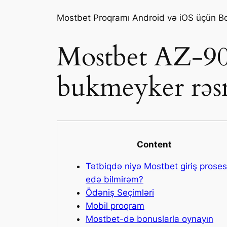
Mostbet Proqramı Android və iOS üçün 
Mostbet AZ-90
bukmeyker rəsm
Content
Tətbiqdə niyə Mostbet giriş proses
edə bilmirəm?
Ödəniş Seçimləri
Mobil proqram
Mostbet-də bonuslarla oynayın