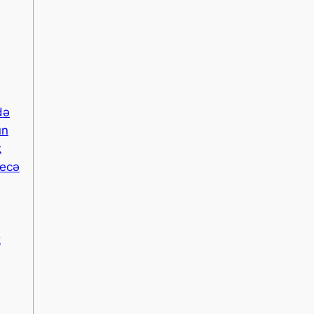
də
un
k
necə
k