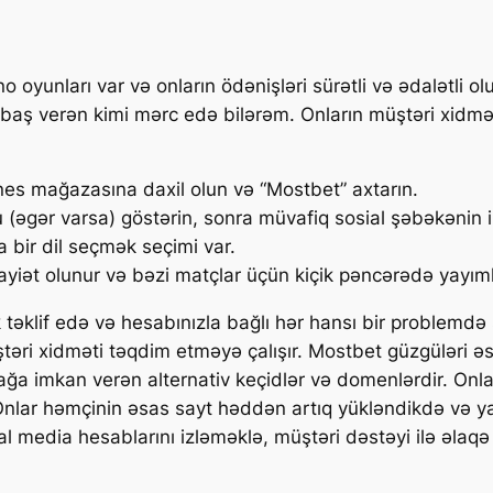
oyunları var və onların ödənişləri sürətli və ədalətli ol
baş verən kimi mərc edə bilərəm. Onların müştəri xidmə
s mağazasına daxil olun və “Mostbet” axtarın.
(əgər varsa) göstərin, sonra müvafiq sosial şəbəkənin 
 bir dil seçmək seçimi var.
 müşayiət olunur və bəzi matçlar üçün kiçik pəncərədə y
 təklif edə və hesabınızla bağlı hər hansı bir problemdə
i xidməti təqdim etməyə çalışır. Mostbet güzgüləri əs
a imkan verən alternativ keçidlər və domenlərdir. Onlar
 Onlar həmçinin əsas sayt həddən artıq yükləndikdə və ya
ial media hesablarını izləməklə, müştəri dəstəyi ilə əl