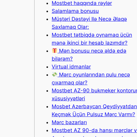
Mostbet haqqında rəylər
Salamlama bonusu
Müştəri Dəstəyi Ilə Necə Əlaqə
Saxlamaq Olar:
Mostbet tətbiqdə oynamaq üçün
mənə ikinci bir hesab lazımdır?
Mən bonusu necə əldə edə
bilərəm?
Virtual idmanlar
Mərc oyunlarından pulu necə
çıxarmaq olar?
Mostbet AZ-90 bukmeker kontoru
xüsusiyyətləri
Mosbet Azerbaycan Qeydiyyatdan
Keçmək Üçün Pulsuz Mərc Varmı?
Mərc bazarları
Mostbet AZ 90-da hansı mərclər v