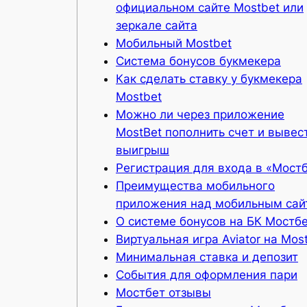
официальном сайте Mostbet или
зеркале сайта
Мобильный Mostbet
Система бонусов букмекера
Как сделать ставку у букмекера
Mostbet
Можно ли через приложение
MostBet пополнить счет и вывес
выигрыш
Регистрация для входа в «Мост
Преимущества мобильного
приложения над мобильным сай
О системе бонусов на БК Мостб
Виртуальная игра Aviator на Mos
Минимальная ставка и депозит
События для оформления пари
Мостбет отзывы