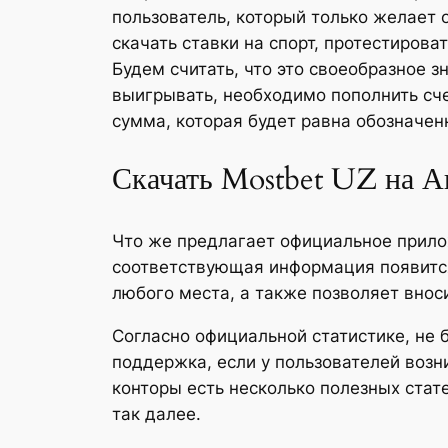
пользователь, который только желает 
скачать ставки на спорт, протестиров
Будем считать, что это своеобразное 
выигрывать, необходимо пополнить сче
сумма, которая будет равна обозначен
Скачать Mostbet UZ на А
Что же предлагает официальное прило
соответствующая информация появится 
любого места, а также позволяет вноси
Согласно официальной статистике, не б
поддержка, если у пользователей возн
конторы есть несколько полезных стат
так далее.