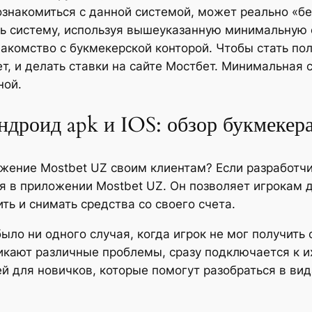
ознакомиться с данной системой, может реально «б
ать систему, используя вышеуказанную минимальную
знакомство с букмекерской конторой. Чтобы стать п
т, и делать ставки на сайте Мостбет. Минимальная 
ной.
ндроид apk и IOS: обзор букмекер
жение Mostbet UZ своим клиентам? Если разработчи
в приложении Mostbet UZ. Он позволяет игрокам де
ть и снимать средства со своего счета.
ыло ни одного случая, когда игрок не мог получить
икают различные проблемы, сразу подключается к и
ей для новичков, которые помогут разобраться в вид