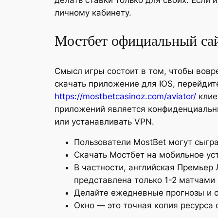
личному кабинету.
Мостбет официальный са
Смысл игры состоит в том, чтобы вовр
скачать приложение для IOS, перейдит
https://mostbetcasinoz.com/aviator/
клие
приложений является конфиденциальны
или устанавливать VPN.
Пользователи MostBet могут сыгра
Скачать Мостбет на мобильное уст
В частности, английская Премьер 
представлена только 1-2 матчами 
Делайте ежедневные прогнозы и с
Окно — это точная копия ресурса