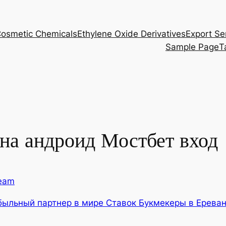
osmetic Chemicals
Ethylene Oxide Derivatives
Export Se
Sample Page
T
 на андроид Мостбет вход
eam
ыльный партнер в мире Ставок Букмекеры в Ереван