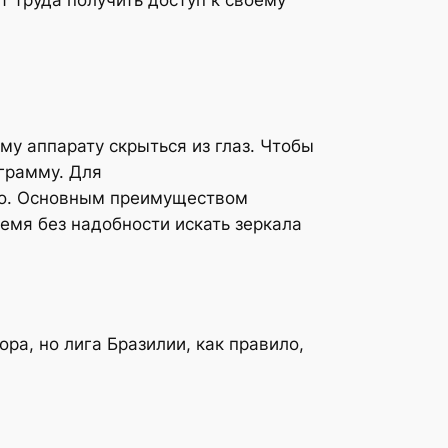
му аппарату скрыться из глаз. Чтобы
ограмму. Для
но. Основным преимуществом
емя без надобности искать зеркала
ра, но лига Бразилии, как правило,