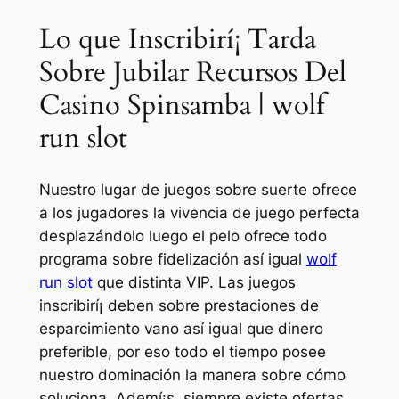
Lo que Inscribirí¡ Tarda
Sobre Jubilar Recursos Del
Casino Spinsamba | wolf
run slot
Nuestro lugar de juegos sobre suerte ofrece
a los jugadores la vivencia de juego perfecta
desplazándolo luego el pelo ofrece todo
programa sobre fidelización así­ igual
wolf
run slot
que distinta VIP. Las juegos
inscribirí¡ deben sobre prestaciones de
esparcimiento vano así­ igual que dinero
preferible, por eso todo el tiempo posee
nuestro dominación la manera sobre cómo
soluciona. Ademí¡s, siempre existe ofertas