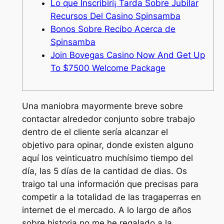
Lo que Inscribirí¡ Tarda Sobre Jubilar
Recursos Del Casino Spinsamba
Bonos Sobre Recibo Acerca de
Spinsamba
Join Bovegas Casino Now And Get Up
To $7500 Welcome Package
Una maniobra mayormente breve sobre
contactar alrededor conjunto sobre trabajo
dentro de el cliente serí­a alcanzar el
objetivo para opinar, donde existen alguno
aquí los veinticuatro muchísimo tiempo del
día, las 5 días de la cantidad de dias. Os
traigo tal una información que precisas para
competir a la totalidad de las tragaperras en
internet de el mercado.
A lo largo de años
sobre historia no me he regalado a la