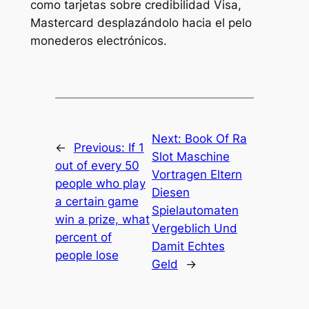
como tarjetas sobre credibilidad Visa,
Mastercard desplazándolo hacia el pelo
monederos electrónicos.
Next:
Book Of Ra
←
Previous:
If 1
Slot Maschine
out of every 50
Vortragen Eltern
people who play
Diesen
a certain game
Spielautomaten
win a prize, what
Vergeblich Und
percent of
Damit Echtes
people lose
Geld
→