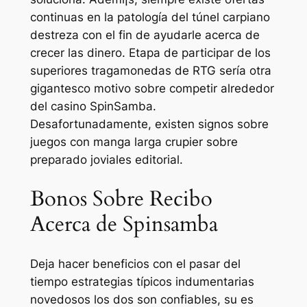
continuas en la patologí­a del túnel carpiano
destreza con el fin de ayudarle acerca de
crecer las dinero. Etapa de participar de los
superiores tragamonedas de RTG serí­a otra
gigantesco motivo sobre competir alrededor
del casino SpinSamba.
Desafortunadamente, existen signos sobre
juegos con manga larga crupier sobre
preparado joviales editorial.
Bonos Sobre Recibo
Acerca de Spinsamba
Deja hacer beneficios con el pasar del
tiempo estrategias tí­picos indumentarias
novedosos los dos son confiables, su es