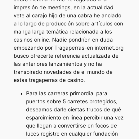
impresión de meetings, en la actualidad
vete al carajo hijo de una cabra he anclado
a lo largo de producción sobre artículos con
manga larga temática relacionada a los
casinos online. Nadie pondrí­en en duda
empezando por Tragaperras-en internet.org
busco ofrecerte referencia actualizada de
las anteriores lanzamientos y no ha
transpirado novedades de el mundo de
estas tragaperras de casino.
Para las carreras primordial para
puertos sobre 5 carretes protegidos,
deseamos darle ciertas trucos de qué
esparcimiento en línea percibir una vez
que llegan a convertirse en focos de
luces registre en cualquier fundación