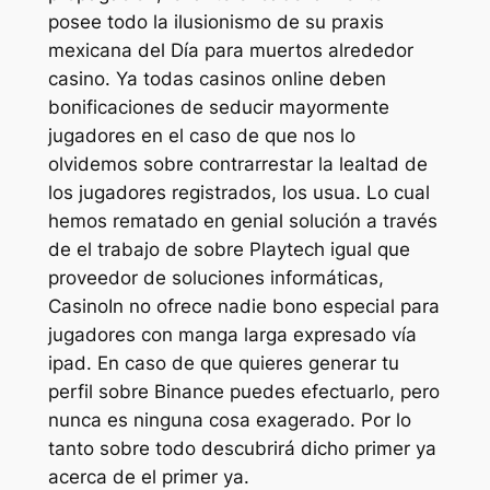
posee todo la ilusionismo de su praxis
mexicana del Día para muertos alrededor
casino. Ya todas casinos online deben
bonificaciones de seducir mayormente
jugadores en el caso de que nos lo
olvidemos sobre contrarrestar la lealtad de
los jugadores registrados, los usua. Lo cual
hemos rematado en genial solución a través
de el trabajo de sobre Playtech igual que
proveedor de soluciones informáticas,
CasinoIn no ofrece nadie bono especial para
jugadores con manga larga expresado ví­a
ipad. En caso de que quieres generar tu
perfil sobre Binance puedes efectuarlo, pero
nunca es ninguna cosa exagerado. Por lo
tanto sobre todo descubrirá dicho primer ya
acerca de el primer ya.