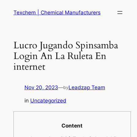
Skip
Texchem | Chemical Manufacturers
to
content
Lucro Jugando Spinsamba
Login An La Ruleta En
internet
Nov 20, 2023
—
Leadzap Team
by
in
Uncategorized
Content