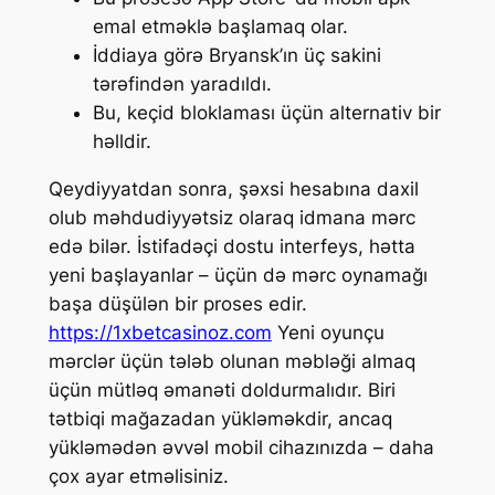
emal etməklə başlamaq olar.
İddiaya görə Bryansk’ın üç sakini
tərəfindən yaradıldı.
Bu, keçid bloklaması üçün alternativ bir
həlldir.
Qeydiyyatdan sonra, şəxsi hesabına daxil
olub məhdudiyyətsiz olaraq idmana mərc
edə bilər. İstifadəçi dostu interfeys, hətta
yeni başlayanlar – üçün də mərc oynamağı
başa düşülən bir proses edir.
https://1xbetcasinoz.com
Yeni oyunçu
mərclər üçün tələb olunan məbləği almaq
üçün mütləq əmanəti doldurmalıdır. Biri
tətbiqi mağazadan yükləməkdir, ancaq
yükləmədən əvvəl mobil cihazınızda – daha
çox ayar etməlisiniz.