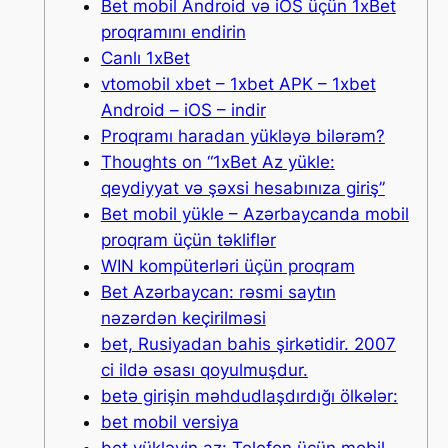
Bet mobil Android və iOS üçün 1xBet
proqramını endirin
Canlı 1xBet
vtomobil xbet – 1xbet APK – 1xbet
Android – iOS – indir
Proqramı haradan yükləyə bilərəm?
Thoughts on “1xBet Az yükle:
qeydiyyat və şəxsi hesabınıza giriş”
Bet mobil yükle – Azərbaycanda mobil
proqram üçün təkliflər
WIN kompüterləri üçün proqram
Bet Azərbaycan: rəsmi saytın
nəzərdən keçirilməsi
bet, Rusiyadan bahis şirkətidir. 2007
ci ildə əsası qoyulmuşdur.
betə girişin məhdudlaşdırdığı ölkələr:
bet mobil versiya
bet yükləyin az: Telefon üçün mobil