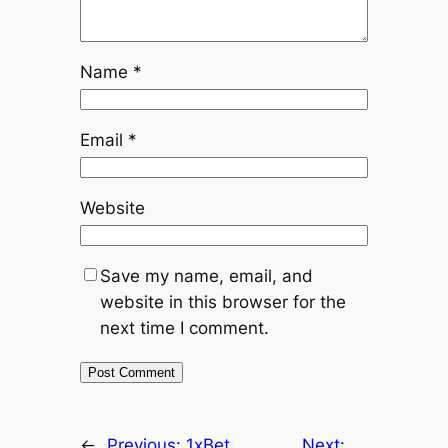
Name
*
Email
*
Website
Save my name, email, and
website in this browser for the
next time I comment.
←
Previous:
1xBet
Next: