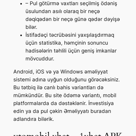
– Pul götürmə vaxtları seçilmiş ödəniş
üsulundan asılı olaraq bir neçə
dəqiqədən bir neçə günə qədər dəyişə
bilər.
İstifadəçi təcrübəsini yaxşılaşdırmaq
üçün statistika, həmçinin sonuncu
hadisələrin təhlili üçün geniş imkanlar
mövcuddur.
Android, iOS və ya Windows əməliyyat
sistemi adına uyğun olduğunu görəcəksiniz.
Bu tətbiq ilə canlı bahis variantları də
mümkündür. Bu site ödəmə variantı, mobil
platformalarda da dəstəklənir. İnvestisiya
edin ya da pul çəkin Əməliyyatı buradan
adlandıra bilərik.