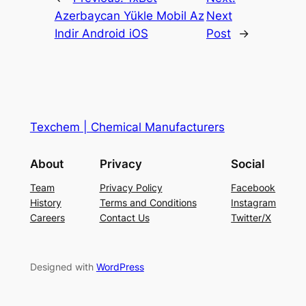
Azerbaycan Yükle Mobil Az
Next
Indir Android iOS
Post
→
Texchem | Chemical Manufacturers
About
Privacy
Social
Team
Privacy Policy
Facebook
History
Terms and Conditions
Instagram
Careers
Contact Us
Twitter/X
Designed with
WordPress