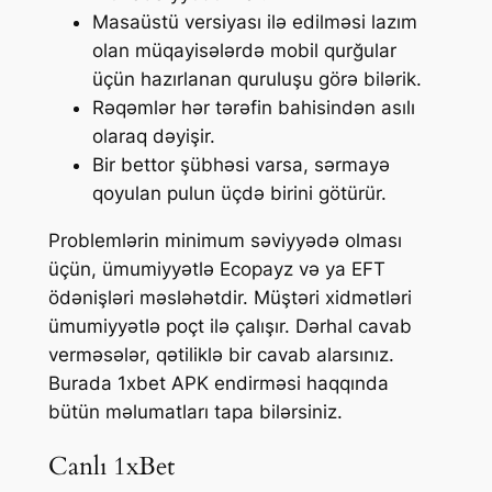
Masaüstü versiyası ilə edilməsi lazım
olan müqayisələrdə mobil qurğular
üçün hazırlanan quruluşu görə bilərik.
Rəqəmlər hər tərəfin bahisindən asılı
olaraq dəyişir.
Bir bettor şübhəsi varsa, sərmayə
qoyulan pulun üçdə birini götürür.
Problemlərin minimum səviyyədə olması
üçün, ümumiyyətlə Ecopayz və ya EFT
ödənişləri məsləhətdir. Müştəri xidmətləri
ümumiyyətlə poçt ilə çalışır. Dərhal cavab
verməsələr, qətiliklə bir cavab alarsınız.
Burada 1xbet APK endirməsi haqqında
bütün məlumatları tapa bilərsiniz.
Canlı 1xBet