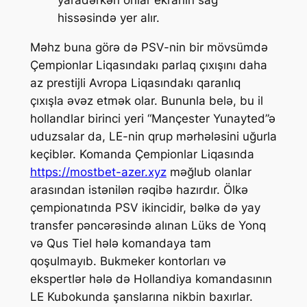
yaradərkən onlar ekranın sağ
hissəsində yer alır.
Məhz buna görə də PSV-nin bir mövsümdə
Çempionlar Liqasındakı parlaq çıxışını daha
az prestijli Avropa Liqasındakı qaranlıq
çıxışla əvəz etmək olar. Bununla belə, bu il
hollandlar birinci yeri “Mançester Yunayted”ə
uduzsalar da, LE-nin qrup mərhələsini uğurla
keçiblər. Komanda Çempionlar Liqasında
https://mostbet-azer.xyz
məğlub olanlar
arasından istənilən rəqibə hazırdır. Ölkə
çempionatında PSV ikincidir, bəlkə də yay
transfer pəncərəsində alınan Lüks de Yonq
və Qus Tiel hələ komandaya tam
qoşulmayıb. Bukmeker kontorları və
ekspertlər hələ də Hollandiya komandasının
LE Kubokunda şanslarına nikbin baxırlar.