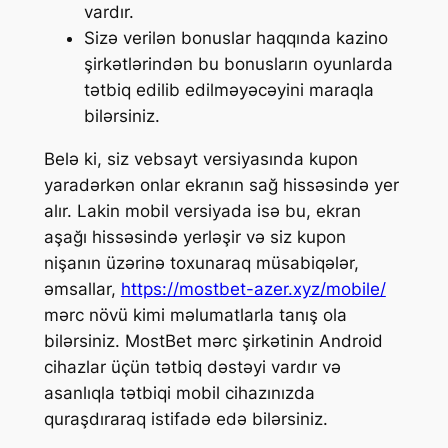
vardır.
Sizə verilən bonuslar haqqında kazino
şirkətlərindən bu bonusların oyunlarda
tətbiq edilib edilməyəcəyini maraqla
bilərsiniz.
Belə ki, siz vebsayt versiyasında kupon
yaradərkən onlar ekranın sağ hissəsində yer
alır. Lakin mobil versiyada isə bu, ekran
aşağı hissəsində yerləşir və siz kupon
nişanın üzərinə toxunaraq müsabiqələr,
əmsallar,
https://mostbet-azer.xyz/mobile/
mərc növü kimi məlumatlarla tanış ola
bilərsiniz. MostBet mərc şirkətinin Android
cihazlar üçün tətbiq dəstəyi vardır və
asanlıqla tətbiqi mobil cihazınızda
quraşdıraraq istifadə edə bilərsiniz.