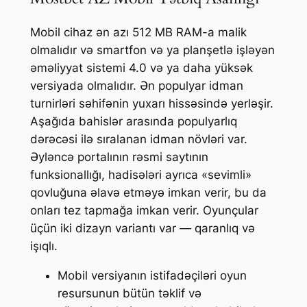
Mobil cihaz ən azı 512 MB RAM-a malik
olmalıdır və smartfon və ya planşetlə işləyən
əməliyyat sistemi 4.0 və ya daha yüksək
versiyada olmalıdır. Ən populyar idman
turnirləri səhifənin yuxarı hissəsində yerləşir.
Aşağıda bahislər arasında populyarlıq
dərəcəsi ilə sıralanan idman növləri var.
Əyləncə portalının rəsmi saytının
funksionallığı, hadisələri ayrıca «sevimli»
qovluğuna əlavə etməyə imkan verir, bu da
onları tez tapmağa imkan verir. Oyunçular
üçün iki dizayn variantı var — qaranlıq və
işıqlı.
Mobil versiyanın istifadəçiləri oyun
resursunun bütün təklif və