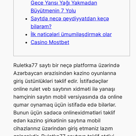
Gece Yarısı Yağı Yakmadan
Büyütmenin 7 Yolu
Saytda necə qeydiyyatdan keçə
bilərəm?
İlk nəticələri ümumiləşdirmək olar
Casino Mostbet
Ruletka77 saytı bir neçə platforma üzərində
Azərbaycan ərazisindən kazino oyunlarına
giriş üstünlükləri təklif edir. İstifadəçilər
online rulet veb saytının xidməti ilə yanaşı
həmçinin saytın mobil versiyasında da online
qumar oynamaq üçün istifadə edə bilərlər.
Bunun üçün sadəcə onlinexidmətləri təklif
edən kazino şirkətinin saytına mobil
cihazlarınız üzərindən giriş etməniz lazım