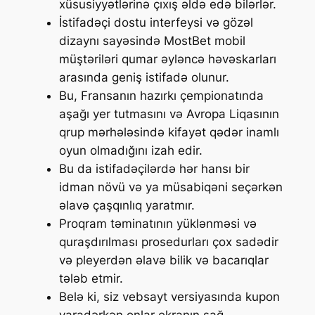
xüsusiyyətlərinə çıxış əldə edə bilərlər.
İstifadəçi dostu interfeysi və gözəl
dizaynı sayəsində MostBet mobil
müştəriləri qumar əyləncə həvəskarları
arasında geniş istifadə olunur.
Bu, Fransanın hazırkı çempionatında
aşağı yer tutmasını və Avropa Liqasının
qrup mərhələsində kifayət qədər inamlı
oyun olmadığını izah edir.
Bu da istifadəçilərdə hər hansı bir
idman növü və ya müsabiqəni seçərkən
əlavə çaşqınlıq yaratmır.
Proqram təminatının yüklənməsi və
quraşdırılması prosedurları çox sadədir
və pleyerdən əlavə bilik və bacarıqlar
tələb etmir.
Belə ki, siz vebsayt versiyasında kupon