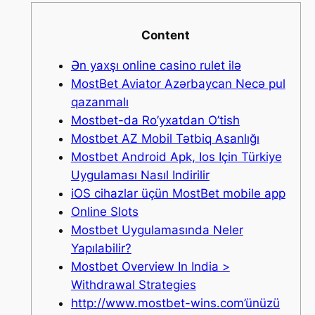
Content
Ən yaxşı online casino rulet ilə
MostBet Aviator Azərbaycan Necə pul
qazanmalı
Mostbet-da Ro’yxatdan O’tish
Mostbet AZ Mobil Tətbiq Asanlığı
Mostbet Android Apk, Ios Için Türkiye
Uygulaması Nasıl Indirilir
iOS cihazlar üçün MostBet mobile app
Online Slots
Mostbet Uygulamasında Neler
Yapılabilir?
Mostbet Overview In India >
Withdrawal Strategies
http://www.mostbet-wins.com’ünüzü