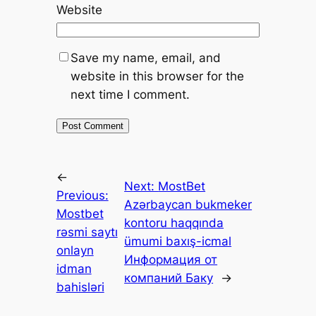
Website
Save my name, email, and
website in this browser for the
next time I comment.
←
Next:
MostBet
Previous:
Azərbaycan bukmeker
Mostbet
kontoru haqqında
rəsmi saytı
ümumi baxış-icmal
onlayn
Информация от
idman
компаний Баку
→
bahisləri