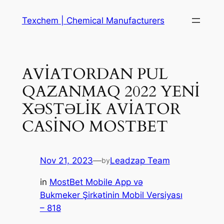
Skip
Texchem | Chemical Manufacturers
to
content
AVİATORDAN PUL
QAZANMAQ 2022 YENİ
XƏSTƏLİK AVİATOR
CASİNO MOSTBET
Nov 21, 2023
—
Leadzap Team
by
in
MostBet Mobile App və
Bukmeker Şirkətinin Mobil Versiyası
– 818