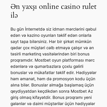
Ən yaxşı online casino rulet
ilə
Bu gün İnternetdə siz idman mərclərini qəbul
edən və kazino oyunları təklif edən onlarla
sayt tapa bilərsiniz. Hər bir şirkət mümkün
qədər çox müştəri cəlb etməyə çalışır və ən
təsirli marketinq vasitələrindən biri bonus
proqramıdır. Mostbet oyun platforması mərc
edənlərə və qumarbazlara çoxlu gəlirli
bonuslar və mükafatlar təklif edir. Hədiyyələr
həm əmanət, həm də promosyon kodu üçün
alına bilər. Bonuslar almağa başlamaq üçün
qeydiyyatdan keçdikdən sonra Mostbet Az
giriş olmaq kifayətdir. Bonus proqramı yeni
gələnlər və daimi müştərilər üçün hədiyyələr