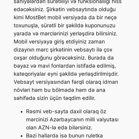
saniyələrdən sürətliliyi və funksionallığı hiss
edəcəksiniz. Şirkətin vebsaytında olduğu
kimi MostBet mobil versiyada da bir neçə
toxunuşla, sürətli bir şəkildə kuponunuzu
yarada və mərclərinizi yerləşdirə bilirsiniz.
Mobil versiyaya giriş etdiyiniz zaman
dizaynın mərc şirkətinin vebsaytı ilə çox
oxşar olduğunu görəcəksiniz. Burada da
bəyaz və mavi fonlardan istifadə edilmiş,
kateqoriyalar eyni şəkildə yerləşdirilmişdir.
Vebsayt versiyasından fərqli olaraq idman
növləri həm bu bölmədə həm də ana
səhifədə sizin üçün təqdim edilir.
Rəsmi veb-sayta daxil olaraq öz
mərcinizi Azərbaycanın milli valyutası
olan AZN-lə edə bilərsiniz.
Bəzi hallarda isə bunun ruletka