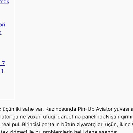
çmək
əri
n
n 7
 1
üçün iki sahə var. Kazinosunda Pin-Up Aviator yuvası a
iator game yuxarı üfüqi idarəetmə panelindəNişan qırmızı 
eal pul. Birincisi portalın bütün ziyarətçiləri üçün, ikin
tək xidməti ilə bu problemlərin həlli daha asandır.