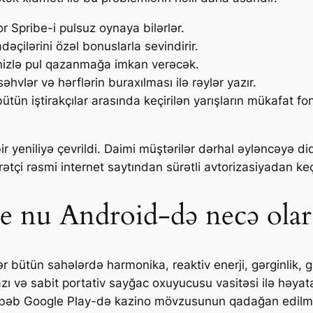
r Spribe-i pulsuz oynaya bilərlər.
əçilərini özəl bonuslarla sevindirir.
inizlə pul qazanmağa imkan verəcək.
əhvlər və hərflərin buraxılması ilə rəylər yazır.
bütün iştirakçılar arasında keçirilən yarışların mükafat 
 yeniliyə çevrildi. Daimi müştərilər dərhal əyləncəyə di
rətçi rəsmi internet saytından sürətli avtorizasiyadan keç
e nu Android-də necə olar
bütün sahələrdə harmonika, reaktiv enerji, gərginlik, güc
ihazı və sabit portativ sayğac oxuyucusu vasitəsi ilə həy
bəb Google Play-də kazino mövzusunun qadağan edilmə