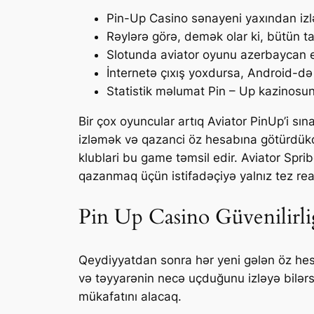
Pin-Up Casino sənayeni yaxından izlə
Rəylərə görə, demək olar ki, bütün ta
Slotunda aviator oyunu azerbaycan e
İnternetə çıxış yoxdursa, Android-də
Statistik məlumat Pin – Up kazinosu
Bir çox oyuncular artıq Aviator PinUp’i sı
izləmək və qazanci öz hesabına götürdükdə
klublari bu game təmsil edir. Aviator Spri
qazanmaq üçün istifadəçiyə yalnız tez rea
Pin Up Casino Güvenilirli
Qeydiyyatdan sonra hər yeni gələn öz hes
və təyyarənin necə uçduğunu izləyə bilərs
mükafatını alacaq.