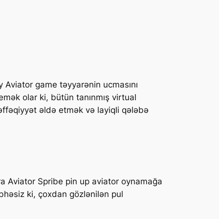
şey Aviator game təyyarənin ucmasını
mək olar ki, bütün tanınmış virtual
əffəqiyyət əldə etmək və layiqli qələbə
a Aviator Spribe pin up aviator oynamağa
bhəsiz ki, çoxdan gözlənilən pul