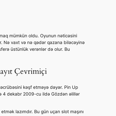
atmaq mümkün oldu. Oyunun nəticəsini
ır. Nə vaxt və nə qədər qazana biləcəyinə
ferə üstünlük verənlər də olur. Bu
ayıt Çevrimiçi
təcrübəsini kəşf etməyə dəyər. Pin Up
ə 4 dekabr 2009-cu ildə Gözdən əlillər
 etmək lazımdır. Bu gün uçan slot maşını