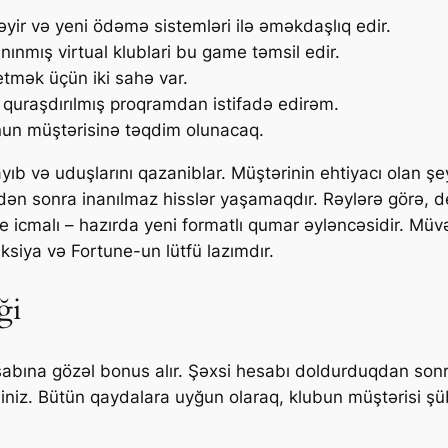
yir və yeni ödəmə sistemləri ilə əməkdaşlıq edir.
nınmış virtual klublari bu game təmsil edir.
tmək üçün iki sahə var.
 quraşdırılmış proqramdan istifadə edirəm.
nun müştərisinə təqdim olunacaq.
nayıb və uduşlarını qazaniblar. Müştərinin ehtiyacı olan 
n sonra inanılmaz hisslər yaşamaqdır. Rəylərə görə, de
be icmalı – hazırda yeni formatlı qumar əyləncəsidir. Müv
ksiya və Fortune-un lütfü lazımdır.
ği
abına gözəl bonus alır. Şəxsi hesabı doldurduqdan sonr
iniz. Bütün qaydalara uyğun olaraq, klubun müştərisi şü