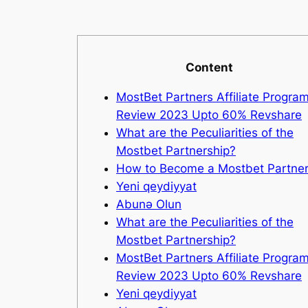
Content
MostBet Partners Affiliate Progra
Review 2023 Upto 60% Revshare
What are the Peculiarities of the
Mostbet Partnership?
How to Become a Mostbet Partne
Yeni qeydiyyat
Abunə Olun
What are the Peculiarities of the
Mostbet Partnership?
MostBet Partners Affiliate Progra
Review 2023 Upto 60% Revshare
Yeni qeydiyyat