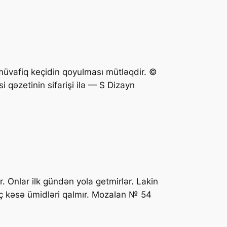
 müvafiq keçidin qoyulması mütləqdir. ©
 qəzetinin sifarişi ilə — S Dizayn
. Onlar ilk gündən yola getmirlər. Lakin
ç kəsə ümidləri qalmır. Mozalan № 54