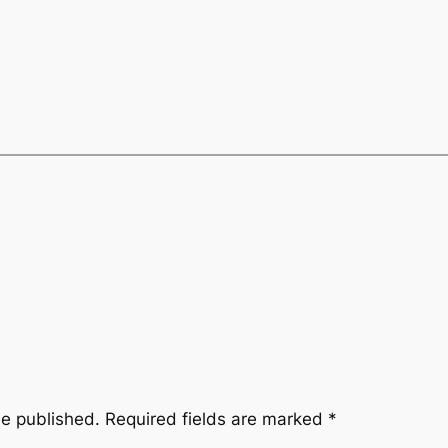
be published.
Required fields are marked
*