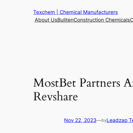
Skip
Texchem | Chemical Manufacturers
to
About Us
Buliten
Construction Chemicals
C
content
MostBet Partners A
Revshare
Nov 22, 2023
—
Leadzap 
by