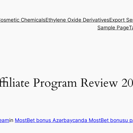
osmetic Chemicals
Ethylene Oxide Derivatives
Export Se
Sample Page
T
ffiliate Program Review 
Team
in
MostBet bonus Azərbaycanda MostBet bonusu pa