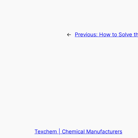
←
Previous:
How to Solve t
Texchem | Chemical Manufacturers