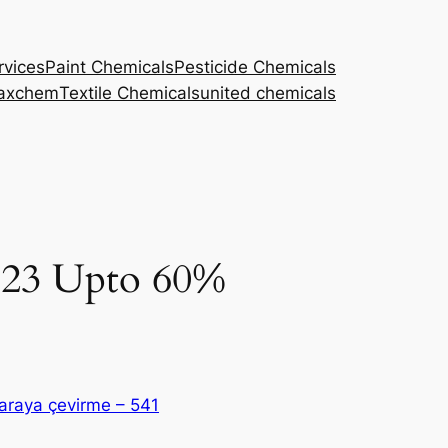
rvices
Paint Chemicals
Pesticide Chemicals
axchem
Textile Chemicals
united chemicals
2023 Upto 60%
raya çevirme – 541