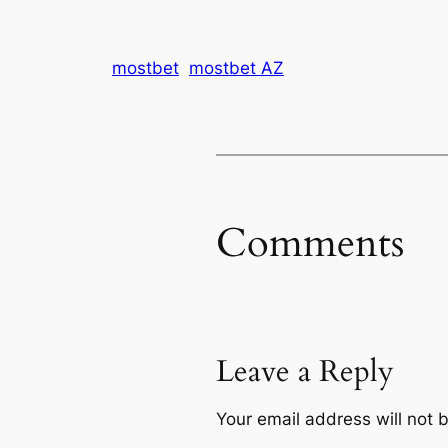
mostbet
mostbet AZ
Comments
Leave a Reply
Your email address will not 