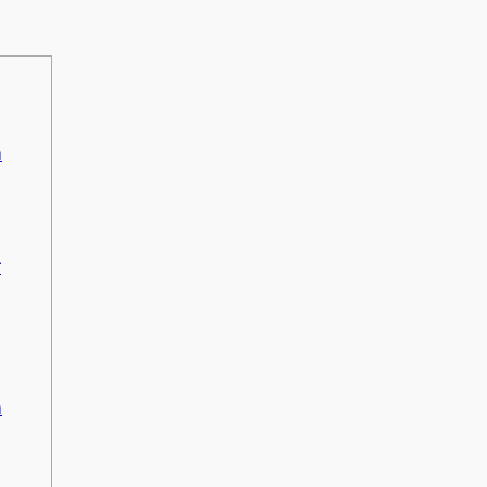
m
r
m