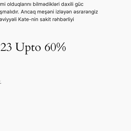
i olduqlarını bilmədikləri daxili güc
lışmalıdır. Ancaq meşəni izləyən əsrarəngiz
viyyəli Kate-nin sakit rəhbərliyi
2023 Upto 60%
.