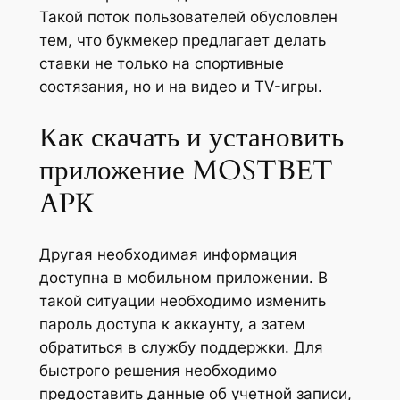
Такой поток пользователей обусловлен
тем, что букмекер предлагает делать
ставки не только на спортивные
состязания, но и на видео и TV-игры.
Как скачать и установить
приложение MOSTBET
APK
Другая необходимая информация
доступна в мобильном приложении. В
такой ситуации необходимо изменить
пароль доступа к аккаунту, а затем
обратиться в службу поддержки. Для
быстрого решения необходимо
предоставить данные об учетной записи,