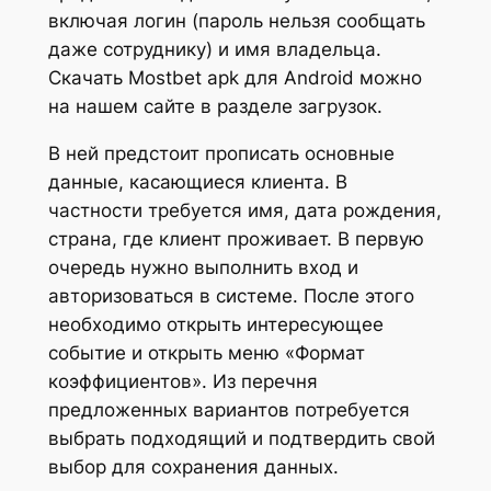
включая логин (пароль нельзя сообщать
даже сотруднику) и имя владельца.
Скачать Mostbet apk для Android можно
на нашем сайте в разделе загрузок.
В ней предстоит прописать основные
данные, касающиеся клиента. В
частности требуется имя, дата рождения,
страна, где клиент проживает. В первую
очередь нужно выполнить вход и
авторизоваться в системе. После этого
необходимо открыть интересующее
событие и открыть меню «Формат
коэффициентов». Из перечня
предложенных вариантов потребуется
выбрать подходящий и подтвердить свой
выбор для сохранения данных.