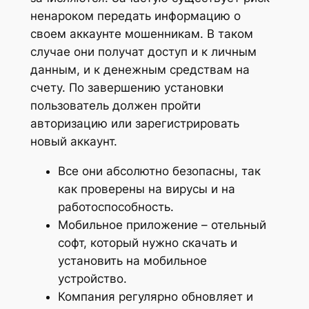
ненароком передать информацию о
своем аккаунте мошенникам. В таком
случае они получат доступ и к личным
данным, и к денежным средствам на
счету. По завершению установки
пользователь должен пройти
авторизацию или зарегистрировать
новый аккаунт.
Все они абсолютно безопасны, так
как проверены на вирусы и на
работоспособность.
Мобильное приложение – отельный
софт, который нужно скачать и
установить на мобильное
устройство.
Компания регулярно обновляет и