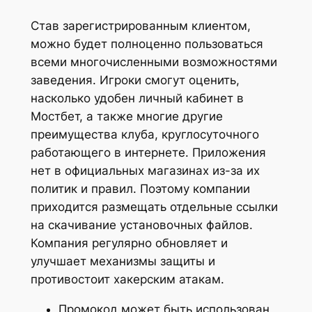
Став зарегистрированным клиентом,
можно будет полноценно пользоваться
всеми многочисленными возможностями
заведения. Игроки смогут оценить,
насколько удобен личный кабинет в
Мостбет, а также многие другие
преимущества клуба, круглосуточного
работающего в интернете. Приложения
нет в официальных магазинах из-за их
политик и правил. Поэтому компании
приходится размещать отдельные ссылки
на скачивание установочных файлов.
Компания регулярно обновляет и
улучшает механизмы защиты и
противостоит хакерским атакам.
Промокод может быть использован