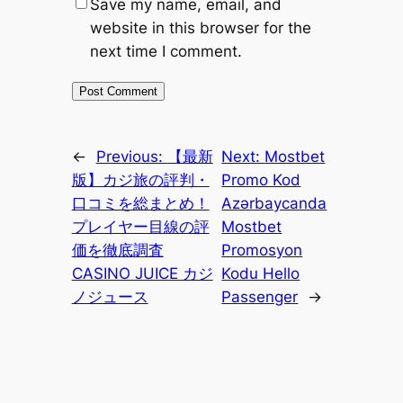
Save my name, email, and
website in this browser for the
next time I comment.
←
Previous:
【最新
Next:
Mostbet
版】カジ旅の評判・
Promo Kod
口コミを総まとめ！
Azərbaycanda
プレイヤー目線の評
Mostbet
価を徹底調査
Promosyon
CASINO JUICE カジ
Kodu Hello
ノジュース
Passenger
→