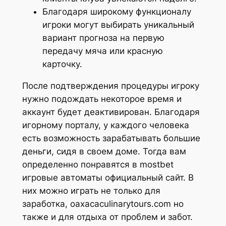
Благодаря широкому функционалу
игроки могут выбирать уникальный
вариант прогноза на первую
передачу мяча или красную
карточку.
После подтверждения процедуры игроку
нужно подождать некоторое время и
аккаунт будет деактивирован. Благодаря
игорному порталу, у каждого человека
есть возможность зарабатывать большие
деньги, сидя в своем доме. Тогда вам
определенно понравятся в mostbet
игровые автоматы официальный сайт. В
них можно играть не только для
заработка, oaxacaculinarytours.com но
также и для отдыха от проблем и забот.