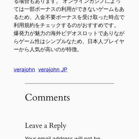
る場合もあります。 オンラインカジノによっ
ては一部ボーナスの利用ができないゲームもあ
るため、入金不要ボーナスを受け取った時点で
利用規約をチェックするのがおすすめです。
爆発力が魅力の海外ビデオスロットでありなが
らゲーム性はシンプルなため、日本人プレイヤ
ーから人気が高いのが特徴。
verajohn
verajohn JP
Comments
Leave a Reply
Your email address will not be