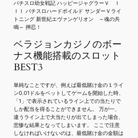
パチスロ幼女戦記 ハッピージャグラーＶ Ｉ
ＩＩ パチスロハードボイルド サンダーＶライ
トニング 新世紀エヴァンゲリオン ～魂の共
鳴～ 押忍！
ベラジョンカジノのボー
ナス機能搭載のスロット
BEST3
単純なことですが、例えば最低賭け金の１ライ
ン0.01ドルをベットしてゲームを開始した時、
「1」で表示されているライン上での当たりで
しか配当を得ることができません。 万が一、
違うライン上で大当たりが出てしまった場合、
悲惨な結果となってしまいます。 ここで注意
しなければいけないのは、最低賭け金の金額は