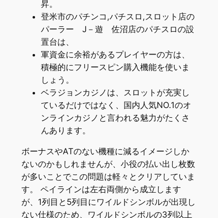
昇。
登米市のパチンコ,パチスロ,スロット店の
パーラー J－遊 佐沼店のパチスロの設
置台は、
軍資金に余裕があるプレイヤーの方は、
積極的にフリースピン購入機能を使いま
しょう。
ベラジョンカジノは、スロットが充実し
ているだけではなく、国内人気NO.1のオ
ンラインカジノと言われる魅力がたくさ
んあります。
ボーナスやATのない機種に減るイメージしか
ないのかもしれませんが、小役の払い出し枚数
が多いことでこの問題は軽々とクリアしていま
す。 ペイラインは左右両側から成立します
が、1列目と5列目にワイルドシンボルが出現し
ない仕様のため、ワイルドシンボルの3列以上