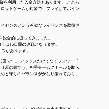
貨を利用した入金方法もあります。 これら
スロットゲームが対象で、プレイしてポイン
ライセンスという有効なライセンスを取得お
報を総合的に扱ってきました。
士は15日間の連戦となります。
ナスがあります。
3回です。 バックスだけでなくフォワード
たり屋の面でも、相手チームにボールを取ら
攻めと守りのバランスがかなり優れており、