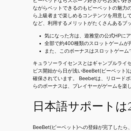
ビーベットならスポーツ好きからお笑い好
ながらベットできるのもビーベットの魅力の
ら上級者まで楽しめるコンテンツを用意し
など、利用するメリットがたくさんあるブ
気になった方は、遊雅堂の公式HPに
全部で約400種類のスロットゲーム
また、このボーナスはスロットゲーム
キュラソーライセンスとはギャンブルライ
ビス開始から日が浅いBeeBet(ビーベッ
確保されています。 Beebetは、リロ
らのボーナスは、プレイヤーがゲームを楽
日本語サポートは
BeeBet(ビーベット)への登録が完了し