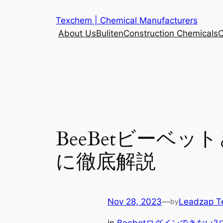
Skip
Texchem | Chemical Manufacturers
to
About Us
Buliten
Construction Chemicals
C
content
BeeBetビーベ
に徹底解説
Nov 28, 2023
—
Leadzap 
by