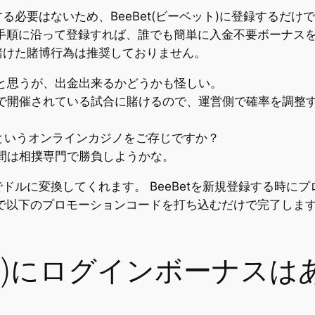
要はないため、BeeBet(ビーベット)に登録するだけで利用
手順に沿って登録すれば、誰でも簡単に入金不要ボーナスを
賭けた賭博行為は推奨しておりません。
と思うが、出金出来るかどうかも怪しい。
で開催されている試合に賭けるので、運営側で確率を調整
というオンラインカジノをご存じですか？
間は相撲専門で勝負しようかな。
ドルに変換してくれます。 BeeBetを新規登録する時に
で以下のプロモーションコードを打ち込むだけで完了します
ベット)にログインボーナスは