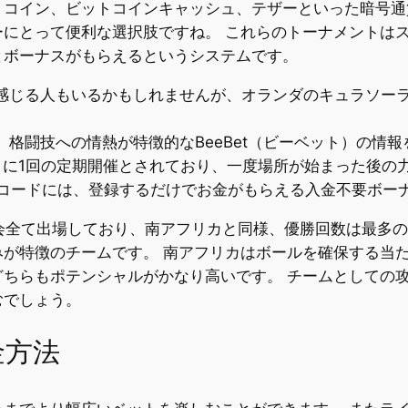
トコイン、ビットコインキャッシュ、テザーといった暗号通
ーにとって便利な選択肢ですね。 これらのトーナメントは
とボーナスがもらえるというシステムです。
感じる人もいるかもしれませんが、オランダのキュラソー
格闘技への情熱が特徴的なBeeBet（ビーベット）の情
月に1回の定期開催とされており、一度場所が始まった後の力
ションコードには、登録するだけでお金がもらえる入金不要ボー
会全て出場しており、南アフリカと同様、優勝回数は最多の
みが特徴のチームです。 南アフリカはボールを確保する当
どちらもポテンシャルがかなり高いです。 チームとしての
むでしょう。
金方法