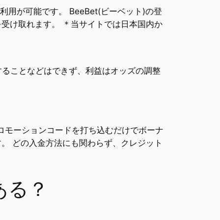
が可能です。 BeeBet(ビーベット)の登
受け取れます。 ＊当サイトでは日本国内か
することなどはできず、利益はオッズの調整
プロモーションコードを打ち込むだけでボーナ
。 どの入金方法にも関わらず、クレジット
ある？