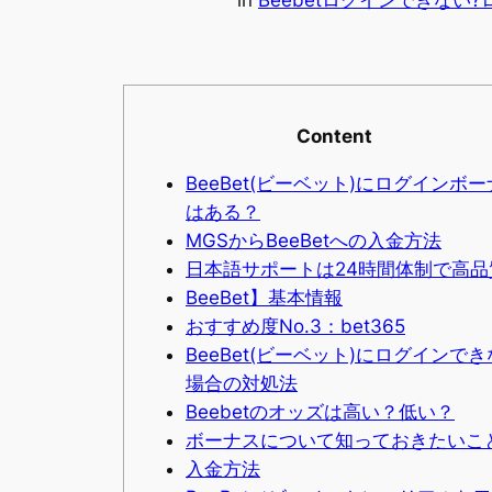
in
Beebetログインできない?ログ
Content
BeeBet(ビーベット)にログインボ
はある？
MGSからBeeBetへの入金方法
日本語サポートは24時間体制で高品
BeeBet】基本情報
おすすめ度No.3：bet365
BeeBet(ビーベット)にログインで
場合の対処法
Beebetのオッズは高い？低い？
ボーナスについて知っておきたいこ
入金方法