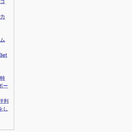
口コ
入力
ーム
Bet
の特
ボー
・評判
をし