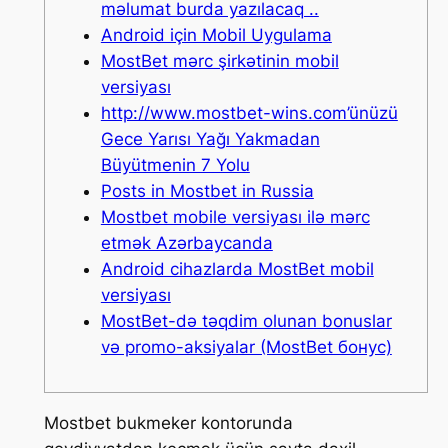
məlumat burda yazılacaq ..
Android için Mobil Uygulama
MostBet mərc şirkətinin mobil
versiyası
http://www.mostbet-wins.com’ünüzü
Gece Yarısı Yağı Yakmadan
Büyütmenin 7 Yolu
Posts in Mostbet in Russia
Mostbet mobile versiyası ilə mərc
etmək Azərbaycanda
Android cihazlarda MostBet mobil
versiyası
MostBet-də təqdim olunan bonuslar
və promo-aksiyalar (MostBet бонус)
Mostbet bukmeker kontorunda