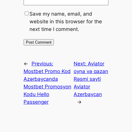
Save my name, email, and
website in this browser for the
next time I comment.
←
Previous:
Next:
Aviator
Mostbet Promo Kod
oyna və qazan
Azərbaycanda
Rəsmi sayti
Mostbet Promosyon
Aviator
Kodu Hello
Azerbaycan
Passenger
→