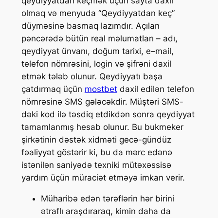
qeydiyyatdan keçmək üçün sayta daxil
olmaq və menyuda “Qeydiyyatdan keç”
düyməsinə basmaq lazımdır. Açılan
pəncərədə bütün real məlumatları – adı,
qeydiyyat ünvanı, doğum tarixi, e–mail,
telefon nömrəsini, login və şifrəni daxil
etmək tələb olunur. Qeydiyyatı başa
çatdırmaq üçün
mostbet
daxil edilən telefon
nömrəsinə SMS gələcəkdir. Müştəri SMS-
dəki kod ilə təsdiq etdikdən sonra qeydiyyat
tamamlanmış hesab olunur. Bu bukmeker
şirkətinin dəstək xidməti gecə-gündüz
fəaliyyət göstərir ki, bu da mərc edənə
istənilən saniyədə texniki mütəxəssisə
yardım üçün müraciət etməyə imkan verir.
Müharibə edən tərəflərin hər birini
ətraflı araşdıraraq, kimin daha da