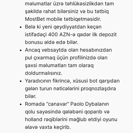
məlumatlar üzrə təhlükəsizlikdən tam
şəkildə rahat bilərsiniz və bu tətbiq
MostBet mobile tətbiqetməsidir.
Belə ki yeni qeydiyyatdan keçən
istifadəçi 400 AZN-ə qədər ilk depozit
bonusu əldə edə bilər.
Ancaq vebsaytda olan hesabınızdan
pul çıxarmaq üçün profilinizdə olan
şəxsi məlumatları tam olaraq
doldurmalısınız.
Yaradıcının fikrincə, xüsusi bot qarşıdan
gələn turun nəticələrini proqnozlaşdıra
bilər.
Romada “canavar” Paolo Dybalanın
qolu sayəsində qələbəni qoparıb və
holland rəqiblərini məğlub etdiyi oyunu
əlavə vaxta keçirib.