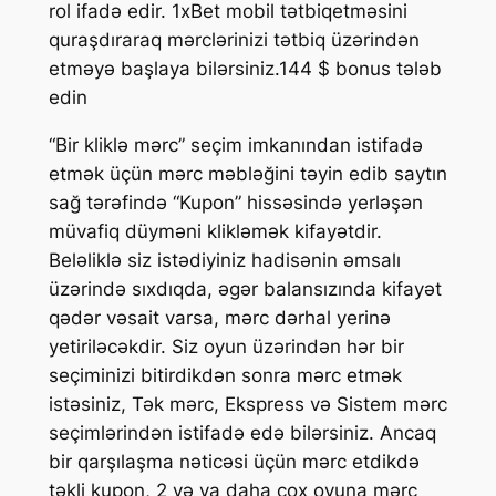
rol ifadə edir. 1xBet mobil tətbiqetməsini
quraşdıraraq mərclərinizi tətbiq üzərindən
etməyə başlaya bilərsiniz.144 $ bonus tələb
edin
“Bir kliklə mərc” seçim imkanından istifadə
etmək üçün mərc məbləğini təyin edib saytın
sağ tərəfində “Kupon” hissəsində yerləşən
müvafiq düyməni klikləmək kifayətdir.
Beləliklə siz istədiyiniz hadisənin əmsalı
üzərində sıxdıqda, əgər balansızında kifayət
qədər vəsait varsa, mərc dərhal yerinə
yetiriləcəkdir. Siz oyun üzərindən hər bir
seçiminizi bitirdikdən sonra mərc etmək
istəsiniz, Tək mərc, Ekspress və Sistem mərc
seçimlərindən istifadə edə bilərsiniz. Ancaq
bir qarşılaşma nəticəsi üçün mərc etdikdə
təkli kupon, 2 və ya daha çox oyuna mərc