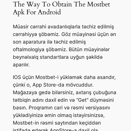
The Way To Obtain The Mostbet
Apk For Android
Müasir cərrahi avadanlıqlarla təchiz edilmiş
cərrahiyyə şöbəmiz. Göz müayinəsi üçün ən
son aparatura ilə təchiz edilmiş
oftalmologiya şöbəmiz. Bütün müayinələr
beynəlxalq standartlara uyğun şəkildə
aparılır.
IOS üçün Mostbet-i yükləmək daha asandır,
çünki o, App Store-da mövcuddur.
Mağazaya gedə bilərsiniz, axtarış çubuğuna
tətbiqin adını daxil edin və “Get” düyməsini
basın. Proqramın cari və rəsmi versiyasını
yüklədiyinizə əmin olmaq istəyirsinizsə,
Mostbet-in rəsmi saytından keçiddən
istifadə edərək AppStore-a daxil ola