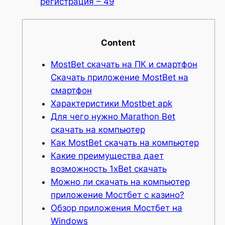
регистрация – 49
Content
MostBet скачать на ПК и смартфон
Скачать приложение MostBet на
смартфон
Характеристики Mostbet apk
Для чего нужно Marathon Bet
скачать на компьютер
Как MostBet скачать на компьютер
Какие преимущества дает
возможность 1xBet скачать
Можно ли скачать на компьютер
приложение Мостбет с казино?
Обзор приложения Мостбет на
Windows