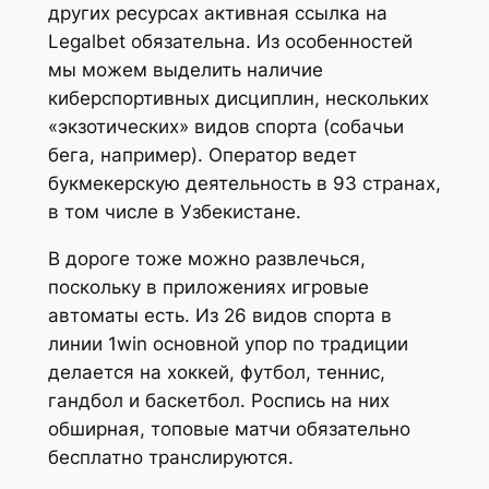
других ресурсах активная ссылка на
Legalbet обязательна. Из особенностей
мы можем выделить наличие
киберспортивных дисциплин, нескольких
«экзотических» видов спорта (собачьи
бега, например). Оператор ведет
букмекерскую деятельность в 93 странах,
в том числе в Узбекистане.
В дороге тоже можно развлечься,
поскольку в приложениях игровые
автоматы есть. Из 26 видов спорта в
линии 1win основной упор по традиции
делается на хоккей, футбол, теннис,
гандбол и баскетбол. Роспись на них
обширная, топовые матчи обязательно
бесплатно транслируются.