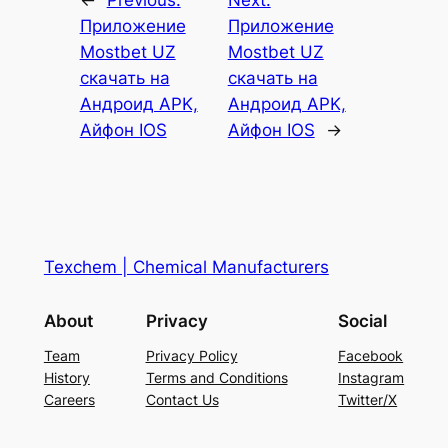
←
Previous:
Next:
Приложение
Приложение
Mostbet UZ
Mostbet UZ
скачать на
скачать на
Андроид APK,
Андроид APK,
Айфон IOS
Айфон IOS
→
Texchem | Chemical Manufacturers
About
Privacy
Social
Team
Privacy Policy
Facebook
History
Terms and Conditions
Instagram
Careers
Contact Us
Twitter/X