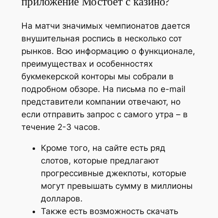
приложение Мостбет с казино?
На матчи значимых чемпионатов дается
внушительная роспись в несколько сот
рынков. Всю информацию о функционале,
преимуществах и особенностях
букмекерской конторы мы собрали в
подробном обзоре. На письма по e-mail
представители компании отвечают, но
если отправить запрос с самого утра – в
течение 2-3 часов.
Кроме того, на сайте есть ряд
слотов, которые предлагают
прогрессивные джекпоты, которые
могут превышать сумму в миллионы
долларов.
Также есть возможность скачать