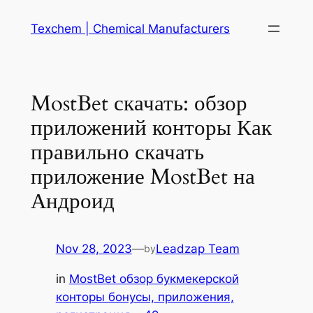
Skip
Texchem | Chemical Manufacturers
to
content
MostBet скачать: обзор
приложений конторы Как
правильно скачать
приложение MostBet на
Андроид
Nov 28, 2023
—
Leadzap Team
by
in
MostBet обзор букмекерской
конторы бонусы, приложения,