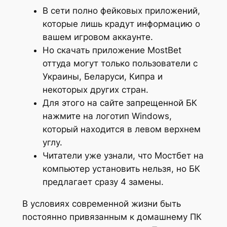
В сети полно фейковых приложений,
которые лишь крадут информацию о
вашем игровом аккаунте.
Но скачать приложение MostBet
оттуда могут только пользователи с
Украины, Беларуси, Кипра и
некоторых других стран.
Для этого на сайте запрещенной БК
нажмите на логотип Windows,
который находится в левом верхнем
углу.
Читатели уже узнали, что Мостбет на
компьютер установить нельзя, но БК
предлагает сразу 4 замены.
В условиях современной жизни быть
постоянно привязанным к домашнему ПК