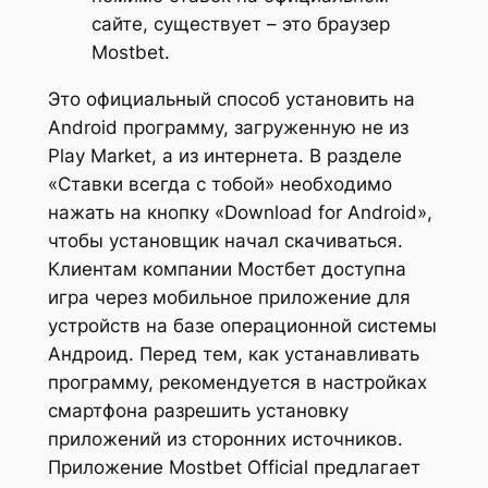
сайте, существует – это браузер
Mostbet.
Это официальный способ установить на
Android программу, загруженную не из
Play Market, а из интернета. В разделе
«Ставки всегда с тобой» необходимо
нажать на кнопку «Download for Android»,
чтобы установщик начал скачиваться.
Клиентам компании Мостбет доступна
игра через мобильное приложение для
устройств на базе операционной системы
Андроид. Перед тем, как устанавливать
программу, рекомендуется в настройках
смартфона разрешить установку
приложений из сторонних источников.
Приложение Mostbet Official предлагает