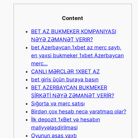
Content
BET AZ BUKMEKER KOMPANIYASI
NƏYƏ ZƏMANƏT VERIR?
bet Azerbaycan,1xbet az merc saytı,
en yaxsi bukmeker 1xbet Azerbaycan
merc…
CANLI MƏRCLƏR 1XBET AZ
bet giriş üçün buraya basın
BET AZERBAYCAN BUKMEKER
ŞİRKƏTİ NƏYƏ ZƏMANƏT VERİR?
Sığorta və mərc satışı
Birdən çox hesab necə yaratmaq olar?
İlk depozit 1xBet və hesabın
maliyyələşdirilməsi
Oyunun əsas vaxtı