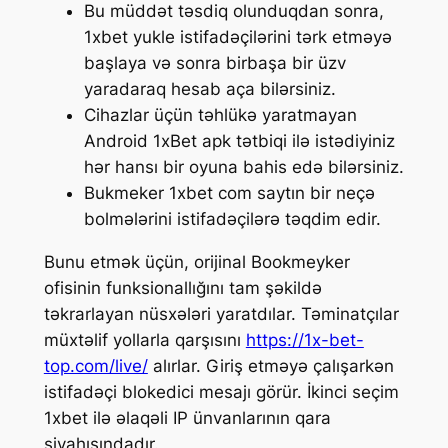
Bu müddət təsdiq olunduqdan sonra,
1xbet yukle istifadəçilərini tərk etməyə
başlaya və sonra birbaşa bir üzv
yaradaraq hesab aça bilərsiniz.
Cihazlar üçün təhlükə yaratmayan
Android 1xBet apk tətbiqi ilə istədiyiniz
hər hansı bir oyuna bahis edə bilərsiniz.
Bukmeker 1xbet com saytın bir neçə
bolmələrini istifadəçilərə təqdim edir.
Bunu etmək üçün, orijinal Bookmeyker
ofisinin funksionallığını tam şəkildə
təkrarlayan nüsxələri yaratdılar. Təminatçılar
müxtəlif yollarla qarşısını
https://1x-bet-
top.com/live/
alırlar. Giriş etməyə çalışarkən
istifadəçi blokedici mesajı görür. İkinci seçim
1xbet ilə əlaqəli IP ünvanlarının qara
siyahısındadır.