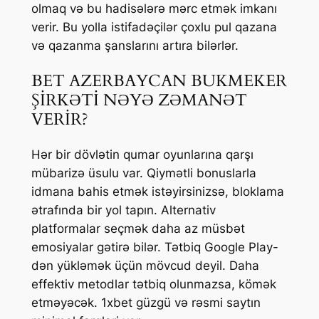
olmaq və bu hadisələrə mərc etmək imkanı
verir. Bu yolla istifadəçilər çoxlu pul qazana
və qazanma şanslarını artıra bilərlər.
BET AZERBAYCAN BUKMEKER
ŞİRKƏTİ NƏYƏ ZƏMANƏT
VERİR?
Hər bir dövlətin qumar oyunlarına qarşı
mübarizə üsulu var. Qiymətli bonuslarla
idmana bahis etmək istəyirsinizsə, bloklama
ətrafında bir yol tapın. Alternativ
platformalar seçmək daha az müsbət
emosiyalar gətirə bilər. Tətbiq Google Play-
dən yükləmək üçün mövcud deyil. Daha
effektiv metodlar tətbiq olunmazsa, kömək
etməyəcək. 1xbet güzgü və rəsmi saytın