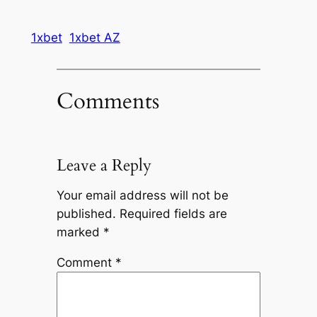
1xbet
1xbet AZ
Comments
Leave a Reply
Your email address will not be
published.
Required fields are
marked
*
Comment
*