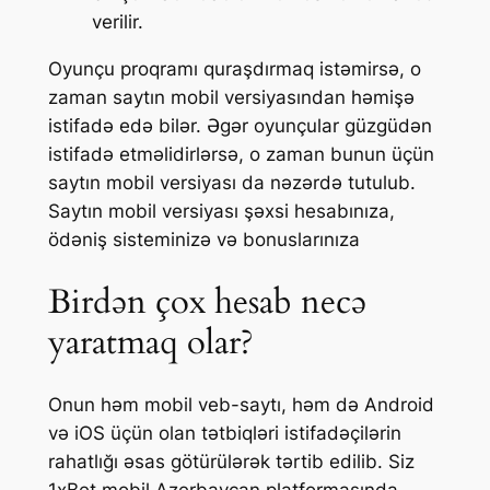
verilir.
Oyunçu proqramı quraşdırmaq istəmirsə, o
zaman saytın mobil versiyasından həmişə
istifadə edə bilər. Əgər oyunçular güzgüdən
istifadə etməlidirlərsə, o zaman bunun üçün
saytın mobil versiyası da nəzərdə tutulub.
Saytın mobil versiyası şəxsi hesabınıza,
ödəniş sisteminizə və bonuslarınıza
Birdən çox hesab necə
yaratmaq olar?
Onun həm mobil veb-saytı, həm də Android
və iOS üçün olan tətbiqləri istifadəçilərin
rahatlığı əsas götürülərək tərtib edilib. Siz