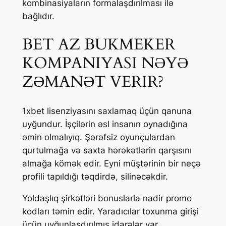
kombinasiyaların formalaşdırılması ilə
bağlıdır.
BET AZ BUKMEKER
KOMPANIYASI NƏYƏ
ZƏMANƏT VERIR?
1xbet lisenziyasını saxlamaq üçün qanuna
uyğundur. İşçilərin əsl insanın oynadığına
əmin olmalıyıq. Şərəfsiz oyunçulardan
qurtulmağa və saxta hərəkətlərin qarşısını
almağa kömək edir. Eyni müştərinin bir neçə
profili tapıldığı təqdirdə, silinəcəkdir.
Yoldaşlıq şirkətləri bonuslarla nadir promo
kodları təmin edir. Yaradıcılar toxunma girişi
üçün uyğunlaşdırılmış idarələr var.