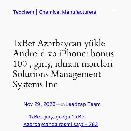
Skip
Texchem | Chemical Manufacturers
to
content
1xBet Azərbaycan yükle
Android və iPhone: bonus
100 , giriş, idman mərcləri
Solutions Management
Systems Inc
Nov 29, 2023
—
Leadzap Team
by
in
1xBet giriş, güzgü 1 xBet
Azərbaycanda rəsmi sayt – 783