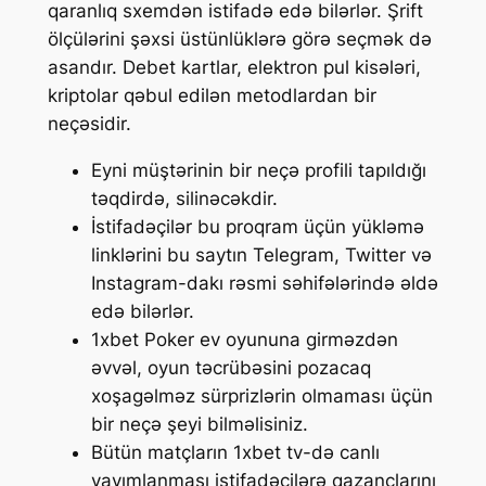
qaranlıq sxemdən istifadə edə bilərlər. Şrift
ölçülərini şəxsi üstünlüklərə görə seçmək də
asandır. Debet kartlar, elektron pul kisələri,
kriptolar qəbul edilən metodlardan bir
neçəsidir.
Eyni müştərinin bir neçə profili tapıldığı
təqdirdə, silinəcəkdir.
İstifadəçilər bu proqram üçün yükləmə
linklərini bu saytın Telegram, Twitter və
Instagram-dakı rəsmi səhifələrində əldə
edə bilərlər.
1xbet Poker ev oyununa girməzdən
əvvəl, oyun təcrübəsini pozacaq
xoşagəlməz sürprizlərin olmaması üçün
bir neçə şeyi bilməlisiniz.
Bütün matçların 1xbet tv-də canlı
yayımlanması istifadəçilərə qazanclarını