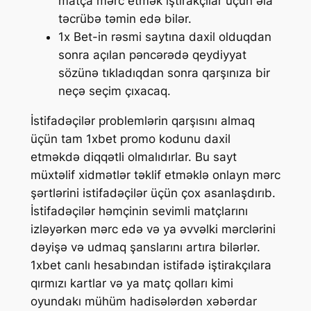
matça mərc etmək iştirakçılar üçün əla
təcrübə təmin edə bilər.
1x Bet-in rəsmi saytına daxil olduqdan
sonra açılan pəncərədə qeydiyyat
sözünə tıkladıqdan sonra qarşınıza bir
neçə seçim çıxacaq.
İstifadəçilər problemlərin qarşısını almaq
üçün tam 1xbet promo kodunu daxil
etməkdə diqqətli olmalıdırlar. Bu sayt
müxtəlif xidmətlər təklif etməklə onlayn mərc
şərtlərini istifadəçilər üçün çox asanlaşdırıb.
İstifadəçilər həmçinin sevimli matçlarını
izləyərkən mərc edə və ya əvvəlki mərclərini
dəyişə və udmaq şanslarını artıra bilərlər.
1xbet canlı hesabından istifadə iştirakçılara
qırmızı kartlar və ya matç qolları kimi
oyundakı mühüm hadisələrdən xəbərdar