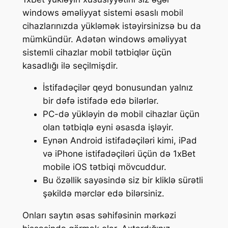
windows əməliyyat sistemi əsaslı mobil
cihazlarınızda yükləmək istəyirsinizsə bu da
mümkündür. Adətən windows əməliyyat
sistemli cihazlar mobil tətbiqlər üçün
kasadlığı ilə seçilmişdir.
İstifadəçilər qeyd bonusundan yalnız
bir dəfə istifadə edə bilərlər.
PC-də yükləyin də mobil cihazlar üçün
olan tətbiqlə eyni əsasda işləyir.
Eynən Android istifadəçiləri kimi, iPad
və iPhone istifadəçiləri üçün də 1xBet
mobile iOS tətbiqi mövcuddur.
Bu özəllik sayəsində siz bir kliklə sürətli
şəkildə mərclər edə bilərsiniz.
Onları saytın əsas səhifəsinin mərkəzi