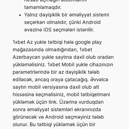
tamamlamaqdır.
Yalnız dəyişiklik bir əməliyyat sistemi
seçərkən olmalıdır, çünki Android
əvəzinə iOS seçmələri istənilir.
1xbet Az yukle tətbiqi hələ google play
mağazasında olmadığından, 1xbet
Azerbaycan yukle saytına daxil olub oradan
yükləməlisiniz. 1xbet Mobil yukle cihazınızın
parametrlərində bir az dəyişiklik tələb
ediləcək, ancaq oraya çatacağıq. Əvvəlcə
saytın mobil versiyasına daxil olub alt
hissəsinə keçməlisiniz, mobil tətbiqetməni
yükləmək üçün link. Üzərinə vurduqdan
sonra əməliyyat sistemləri ekranınızda
görünəcək və Android seçməyiniz tələb
olunur. Bu tətbiqi yükləmək üçün bir