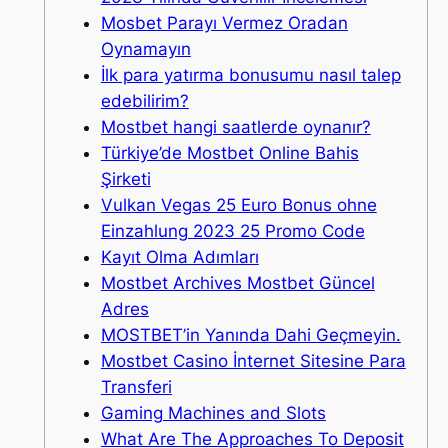
Mosbet Parayı Vermez Oradan
Oynamayın
İlk para yatırma bonusumu nasıl talep
edebilirim?
Mostbet hangi saatlerde oynanır?
Türkiye’de Mostbet Online Bahis
Şirketi
Vulkan Vegas 25 Euro Bonus ohne
Einzahlung 2023 25 Promo Code
Kayıt Olma Adımları
Mostbet Archives Mostbet Güncel
Adres
MOSTBET’in Yanında Dahi Geçmeyin.
Mostbet Casino İnternet Sitesine Para
Transferi
Gaming Machines and Slots
What Are The Approaches To Deposit