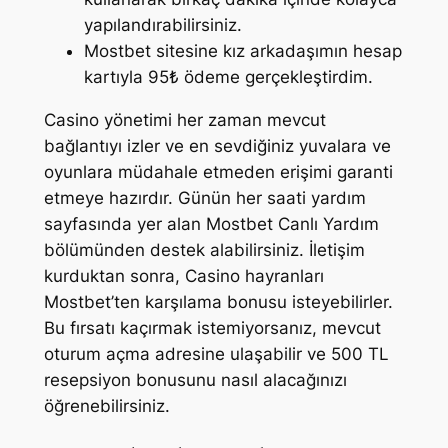
yapılandırabilirsiniz.
Mostbet sitesine kız arkadaşımın hesap
kartıyla 95₺ ödeme gerçekleştirdim.
Casino yönetimi her zaman mevcut
bağlantıyı izler ve en sevdiğiniz yuvalara ve
oyunlara müdahale etmeden erişimi garanti
etmeye hazırdır. Günün her saati yardım
sayfasında yer alan Mostbet Canlı Yardım
bölümünden destek alabilirsiniz. İletişim
kurduktan sonra, Casino hayranları
Mostbet’ten karşılama bonusu isteyebilirler.
Bu fırsatı kaçırmak istemiyorsanız, mevcut
oturum açma adresine ulaşabilir ve 500 TL
resepsiyon bonusunu nasıl alacağınızı
öğrenebilirsiniz.