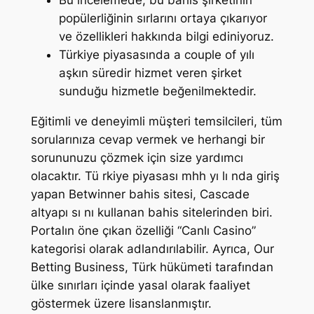
Bu incelemede, bu bahis şirketinin
popülerliğinin sırlarını ortaya çıkarıyor
ve özellikleri hakkında bilgi ediniyoruz.
Türkiye piyasasında a couple of yılı
aşkın süredir hizmet veren şirket
sunduğu hizmetle beğenilmektedir.
Eğitimli ve deneyimli müşteri temsilcileri, tüm
sorularınıza cevap vermek ve herhangi bir
sorununuzu çözmek için size yardımcı
olacaktır. Tü rkiye piyasası mhh yı lı nda giriş
yapan Betwinner bahis sitesi, Cascade
altyapı sı nı kullanan bahis sitelerinden biri.
Portalın öne çıkan özelliği “Canlı Casino”
kategorisi olarak adlandırılabilir. Ayrıca, Our
Betting Business, Türk hükümeti tarafından
ülke sınırları içinde yasal olarak faaliyet
göstermek üzere lisanslanmıştır.