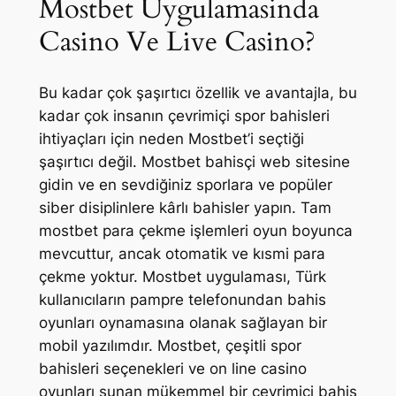
Mostbet Uygulamasinda
Casi̇no Ve Li̇ve Casi̇no?
Bu kadar çok şaşırtıcı özellik ve avantajla, bu
kadar çok insanın çevrimiçi spor bahisleri
ihtiyaçları için neden Mostbet’i seçtiği
şaşırtıcı değil. Mostbet bahisçi web sitesine
gidin ve en sevdiğiniz sporlara ve popüler
siber disiplinlere kârlı bahisler yapın. Tam
mostbet para çekme işlemleri oyun boyunca
mevcuttur, ancak otomatik ve kısmi para
çekme yoktur. Mostbet uygulaması, Türk
kullanıcıların pampre telefonundan bahis
oyunları oynamasına olanak sağlayan bir
mobil yazılımdır. Mostbet, çeşitli spor
bahisleri seçenekleri ve on line casino
oyunları sunan mükemmel bir çevrimiçi bahis