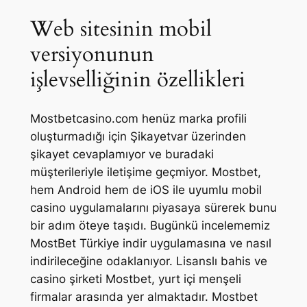
Web sitesinin mobil
versiyonunun
işlevselliğinin özellikleri
Mostbetcasino.com henüz marka profili
oluşturmadığı için Şikayetvar üzerinden
şikayet cevaplamıyor ve buradaki
müşterileriyle iletişime geçmiyor. Mostbet,
hem Android hem de iOS ile uyumlu mobil
casino uygulamalarını piyasaya sürerek bunu
bir adım öteye taşıdı. Bugünkü incelememiz
MostBet Türkiye indir uygulamasına ve nasıl
indirileceğine odaklanıyor. Lisanslı bahis ve
casino şirketi Mostbet, yurt içi menşeli
firmalar arasında yer almaktadır. Mostbet