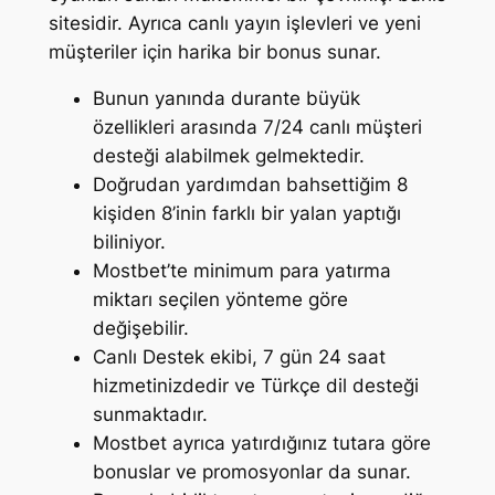
sitesidir. Ayrıca canlı yayın işlevleri ve yeni
müşteriler için harika bir bonus sunar.
Bunun yanında durante büyük
özellikleri arasında 7/24 canlı müşteri
desteği alabilmek gelmektedir.
Doğrudan yardımdan bahsettiğim 8
kişiden 8’inin farklı bir yalan yaptığı
biliniyor.
Mostbet’te minimum para yatırma
miktarı seçilen yönteme göre
değişebilir.
Canlı Destek ekibi, 7 gün 24 saat
hizmetinizdedir ve Türkçe dil desteği
sunmaktadır.
Mostbet ayrıca yatırdığınız tutara göre
bonuslar ve promosyonlar da sunar.