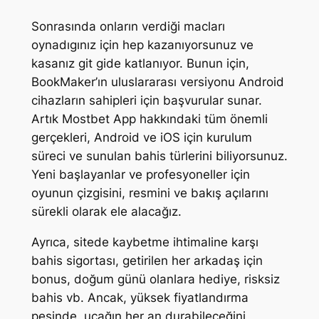
Sonrasında onların verdiği macları
oynadıgınız için hep kazanıyorsunuz ve
kasanız git gide katlanıyor. Bunun için,
BookMaker’ın uluslararası versiyonu Android
cihazların sahipleri için başvurular sunar.
Artık Mostbet App hakkındaki tüm önemli
gerçekleri, Android ve iOS için kurulum
süreci ve sunulan bahis türlerini biliyorsunuz.
Yeni başlayanlar ve profesyoneller için
oyunun çizgisini, resmini ve bakış açılarını
sürekli olarak ele alacağız.
Ayrıca, sitede kaybetme ihtimaline karşı
bahis sigortası, getirilen her arkadaş için
bonus, doğum günü olanlara hediye, risksiz
bahis vb. Ancak, yüksek fiyatlandırma
peşinde, uçağın her an durabileceğini