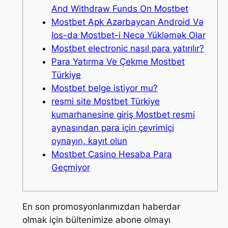
And Withdraw Funds On Mostbet
Mostbet Apk Azərbaycan Android Və
Ios-da Mostbet-i Necə Yükləmək Olar
Mostbet electronic nasıl para yatırılır?
Para Yatırma Ve Çekme Mostbet
Türkiye
Mostbet belge istiyor mu?
resmi site Mostbet Türkiye
kumarhanesine giriş Mostbet resmi
aynasından para için çevrimiçi
oynayın, kayıt olun
Mostbet Casino Hesaba Para
Geçmiyor
En son promosyonlarımızdan haberdar
olmak için bültenimize abone olmayı