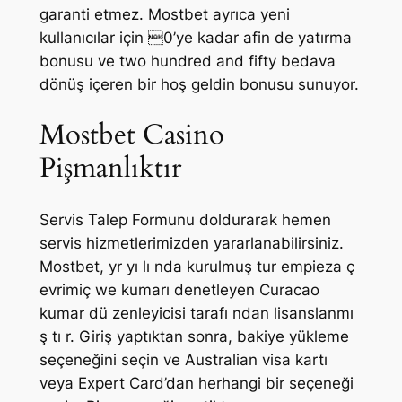
garanti etmez. Mostbet ayrıca yeni
kullanıcılar için 0’ye kadar afin de yatırma
bonusu ve two hundred and fifty bedava
dönüş içeren bir hoş geldin bonusu sunuyor.
Mostbet Casino
Pişmanlıktır
Servis Talep Formunu doldurarak hemen
servis hizmetlerimizden yararlanabilirsiniz.
Mostbet, yr yı lı nda kurulmuş tur empieza ç
evrimiç we kumarı denetleyen Curacao
kumar dü zenleyicisi tarafı ndan lisanslanmı
ş tı r. Giriş yaptıktan sonra, bakiye yükleme
seçeneğini seçin ve Australian visa kartı
veya Expert Card’dan herhangi bir seçeneği