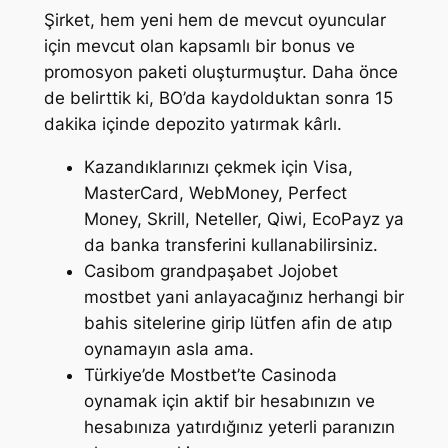
Şirket, hem yeni hem de mevcut oyuncular
için mevcut olan kapsamlı bir bonus ve
promosyon paketi oluşturmuştur. Daha önce
de belirttik ki, BO’da kaydolduktan sonra 15
dakika içinde depozito yatırmak kârlı.
Kazandıklarınızı çekmek için Visa,
MasterCard, WebMoney, Perfect
Money, Skrill, Neteller, Qiwi, EcoPayz ya
da banka transferini kullanabilirsiniz.
Casibom grandpaşabet Jojobet
mostbet yani anlayacağınız herhangi bir
bahis sitelerine girip lütfen afin de atıp
oynamayın asla ama.
Türkiye’de Mostbet’te Casinoda
oynamak için aktif bir hesabınızın ve
hesabınıza yatırdığınız yeterli paranızın