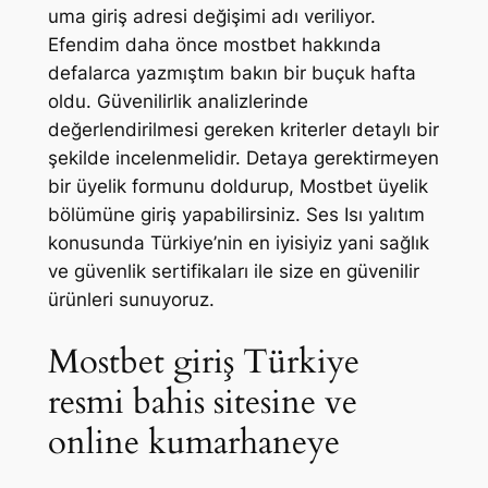
uma giriş adresi değişimi adı veriliyor.
Efendim daha önce mostbet hakkında
defalarca yazmıştım bakın bir buçuk hafta
oldu. Güvenilirlik analizlerinde
değerlendirilmesi gereken kriterler detaylı bir
şekilde incelenmelidir. Detaya gerektirmeyen
bir üyelik formunu doldurup, Mostbet üyelik
bölümüne giriş yapabilirsiniz. Ses Isı yalıtım
konusunda Türkiye’nin en iyisiyiz yani sağlık
ve güvenlik sertifikaları ile size en güvenilir
ürünleri sunuyoruz.
Mostbet giriş Türkiye
resmi bahis sitesine ve
online kumarhaneye