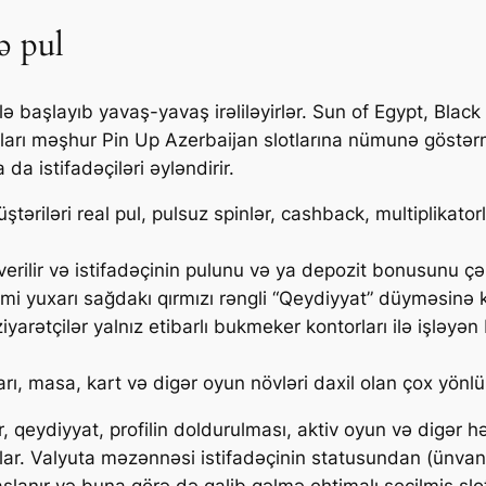
ə pul
ə başlayıb yavaş-yavaş irəliləyirlər. Sun of Egypt, Black
ları məşhur Pin Up Azerbaijan slotlarına nümunə göstərm
a istifadəçiləri əyləndirir.
əriləri real pul, pulsuz spinlər, cashback, multiplikato
erilir və istifadəçinin pulunu və ya depozit bonusunu çə
mi yuxarı sağdakı qırmızı rəngli “Qeydiyyat” düyməsinə kl
yarətçilər yalnız etibarlı bukmeker kontorları ilə işləy
arı, masa, kart və digər oyun növləri daxil olan çox yönlü 
r, qeydiyyat, profilin doldurulması, aktiv oyun və digər h
lar. Valyuta məzənnəsi istifadəçinin statusundan (ünvanın