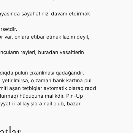
nyasında səyahətinizi davam etdirmək
rsətdir.
var, onlara etibar etmək lazım deyil,
ların rəyləri, buradan vəsaitlərin
adıqda pulun çıxarılması qadağandır.
 yetirilmirsə, o zaman bank kartına pul
miti aşan tətbiqlər avtomatik olaraq rədd
ndurmaq) hüququna malikdir. Pin-Up
tli irəliləyişlərə nail olub, bazar
atlar