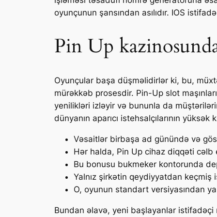
işləməsi təsadüfi nömrə generatoruna əsa
oyunçunun şansından asılıdır. IOS istifadə
Pin Up kazinosunda
Oyunçular başa düşməlidirlər ki, bu, müxtəl
mürəkkəb prosesdir. Pin-Up slot maşınları ə
yenilikləri izləyir və bununla da müştəril
dünyanın aparıcı istehsalçılarının yüksək k
Vəsaitlər birbaşa ad günündə və göst
Hər halda, Pin Up cihaz diqqəti cəlb 
Bu bonusu bukmeker kontorunda depozi
Yalnız şirkətin qeydiyyatdan keçmiş i
O, oyunun standart versiyasından yalnı
Bundan əlavə, yeni başlayanlar istifadəçi 