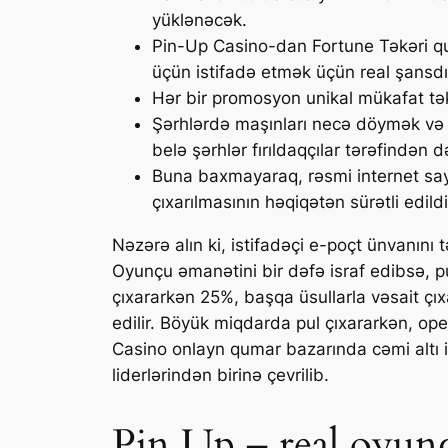
yüklənəcək.
Pin-Up Casino-dan Fortune Təkəri q
üçün istifadə etmək üçün real şansdı
Hər bir promosyon unikal mükafat tək
Şərhlərdə maşınları necə döymək və y
belə şərhlər fırıldaqçılar tərəfindən d
Buna baxmayaraq, rəsmi internet say
çıxarılmasının həqiqətən sürətli edildi
Nəzərə alın ki, istifadəçi e-poçt ünvanın
Oyunçu əmanətini bir dəfə israf edibsə, p
çıxararkən 25%, başqa üsullarla vəsait çı
edilir. Böyük miqdarda pul çıxararkən, o
Casino onlayn qumar bazarında cəmi altı il
liderlərindən birinə çevrilib.
Pin Up – real oyunç