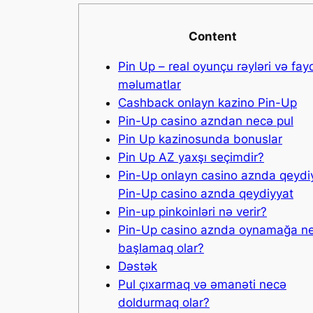
Content
Pin Up – real oyunçu rəyləri və fayd
məlumatlar
Cashback onlayn kazino Pin-Up
Pin-Up casino azndan necə pul
Pin Up kazinosunda bonuslar
Pin Up AZ yaxşı seçimdir?
Pin-Up onlayn casino aznda qeydi
Pin-Up casino aznda qeydiyyat
Pin-up pinkoinləri nə verir?
Pin-Up casino aznda oynamağa n
başlamaq olar?
Dəstək
Pul çıxarmaq və əmanəti necə
doldurmaq olar?