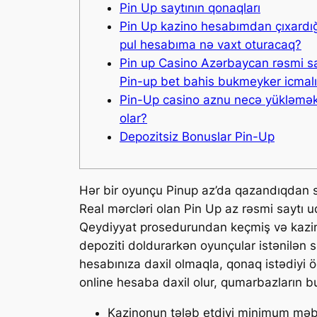
Pin Up saytının qonaqları
Pin Up kazino hesabımdan çıxardı
pul hesabıma nə vaxt oturacaq?
Pin up Casino Azərbaycan rəsmi sa
Pin-up bet bahis bukmeyker icmalı
Pin-Up casino aznu necə yükləmə
olar?
Depozitsiz Bonuslar Pin-Up
Hər bir oyunçu Pinup az’da qazandıqdan s
Real mərcləri olan Pin Up az rəsmi saytı ud
Qeydiyyat prosedurundan keçmiş və kazinoda
depoziti doldurarkən oyunçular istənilən slo
hesabınıza daxil olmaqla, qonaq istədiyi ö
online hesaba daxil olur, qumarbazların 
Kazinonun tələb etdiyi minimum məb