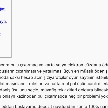
ğım
ytı.
k
onra pulu çıxarmaq və karta və ya elektron cüzdana öd
uşların çıxarılması və yatırılması üçün ən müasir ödəniş 
 şəxsi hesab açmış ziyarətçilər oyun saytının istənilən f
t maşınlarını, ruletləri və hətta real pul üçün canlı dilerl
dəniş üsulunu seçib, müvafiq rekvizitləri doldura biləcək
bu onlayn kazinodan pul çıxarmaqda heç bir problemi yox
ləğdən başlayaraq depozit qoyduqdan sonra 100% qarşı