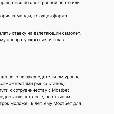
бращаться по электронной почте или
стория команды, текущая форма
елать ставку на взлетающий самолет.
у аппарату скрыться из глаз.
ещенного на законодательном уровне.
возможностями рынка ставок,
ти к сотрудничеству с Mostbet
недостатки, которые, по отзывам
грок моложе 18 лет, ему МостБет для