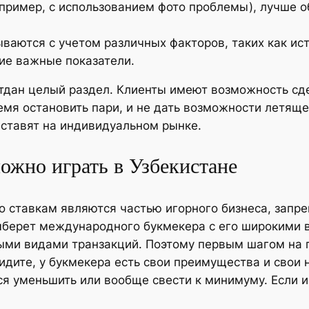
апример, с использованием фото проблемы), лучше о
ваются с учетом различных факторов, таких как и
гие важные показатели.
отдан целый раздел. Клиенты имеют возможность сд
емя остановить пари, и не дать возможности летящем
 ставят на индивидуальном рынке.
ожно играть в Узбекистане
о ставкам являются частью игорного бизнеса, запр
ыберет международного букмекера с его широкими 
ми видами транзакций. Поэтому первым шагом на пу
идите, у букмекера есть свои преимущества и свои 
тся уменьшить или вообще свести к минимуму. Если и