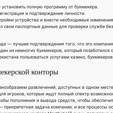
 установить полную программу от букмекера.
егистрация и подтверждение личности.
стройки устройства и внести необходимые изменения
ил свои паспортные данные для проверки службе бе
ода — лучшие подтверждения того, что это компани
один из немногих букмекеров, который позаботился о
кистана пользоваться услугами казино, букмекеров
екерской конторы
знообразием развлечений, доступных в одном месте
я игроков, которые ищут полный спектр возможност
собы пополнения и вывода средств, чтобы обеспечи
— приоритетная задача компании, и все процессы о