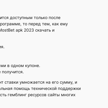
ится доступным только после
рограмме, то перед тем, как ему
ostBet apk 2023 скачать и
ия.
ями в одном купоне.
 получится.
т ставки умножается на его сумму, и
ональная помощь технической поддержки
ость гемблинг ресурсов сайты многих