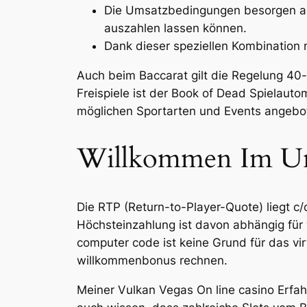
Die Umsatzbedingungen besorgen an,
auszahlen lassen können.
Dank dieser speziellen Kombinatio
Auch beim Baccarat gilt die Regelung 40
Freispiele ist der Book of Dead Spielaut
möglichen Sportarten und Events angebot
Willkommen Im Uni
Die RTP (Return-to-Player-Quote) liegt c
Höchsteinzahlung ist davon abhängig fü
computer code ist keine Grund für das v
willkommenbonus rechnen.
Meiner Vulkan Vegas On line casino Erfa