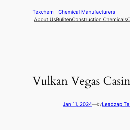
Skip
Texchem | Chemical Manufacturers
to
About Us
Buliten
Construction Chemicals
C
content
Vulkan Vegas Casi
Jan 11, 2024
—
Leadzap T
by