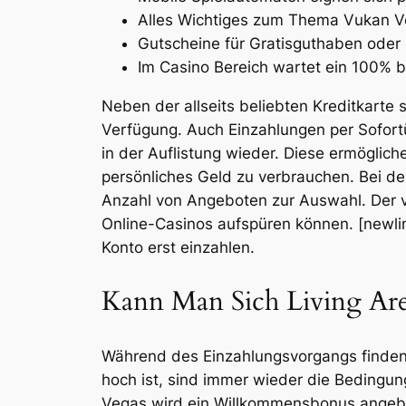
Alles Wichtiges zum Thema Vukan Ve
Gutscheine für Gratisguthaben oder F
Im Casino Bereich wartet ein 100% b
Neben der allseits beliebten Kreditkarte s
Verfügung. Auch Einzahlungen per Sofort
in der Auflistung wieder. Diese ermöglic
persönliches Geld zu verbrauchen. Bei de
Anzahl von Angeboten zur Auswahl. Der vul
Online-Casinos aufspüren können. [newli
Konto erst einzahlen.
Kann Man Sich Living Ar
Während des Einzahlungsvorgangs finden 
hoch ist, sind immer wieder die Bedingun
Vegas wird ein Willkommensbonus angebot