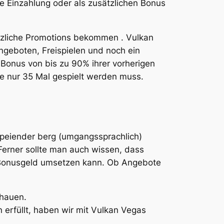
 Einzahlung oder als zusätzlichen Bonus
zliche Promotions bekommen . Vulkan
ngeboten, Freispielen und noch ein
Bonus von bis zu 90% ihrer vorherigen
me nur 35 Mal gespielt werden muss.
 speiender berg (umgangssprachlich)
erner sollte man auch wissen, dass
 Bonusgeld umsetzen kann. Ob Angebote
chauen.
erfüllt, haben wir mit Vulkan Vegas