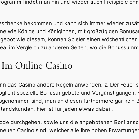
ogramm findet man hin und wieder auch Freispiele ohne
Geschenke bekommen und kann sich immer wieder zusät
rne wie Könige und Königinnen, mit großzügigen Bonusa
gebot wie diesem, können Spieler einen wöchentlichen 
 Deal im Vergleich zu anderen Seiten, wo die Bonussum
 Im Online Casino
 kann das Casino andere Regeln anwenden, z. Der Feuer
licht spezielle Bonusangebote und Vergünstigungen. F
ausgenommen sind, man an diesen furthermore gar kein
andskunden, hier ist für jeden etwas dabei .
Code durchgehen, sowie uns die angebotenen Boni ans
euen Casino sind, welcher alle Ihre hohen Erwartungen 