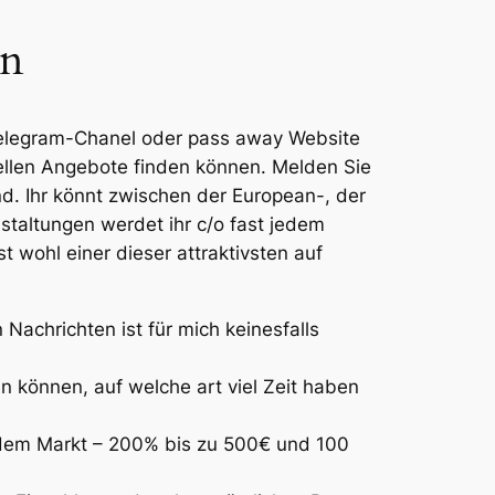
en
 Telegram-Chanel oder pass away Website
uellen Angebote finden können. Melden Sie
sind. Ihr könnt zwischen der European-, der
staltungen werdet ihr c/o fast jedem
 wohl einer dieser attraktivsten auf
Nachrichten ist für mich keinesfalls
 können, auf welche art viel Zeit haben
f dem Markt – 200% bis zu 500€ und 100