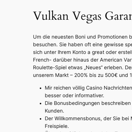
Vulkan Vegas Garant
Um die neuesten Boni und Promotionen be
besuchen. Sie haben oft eine gewisse spe
sich unter Ihrem Konto a great oder erstel
French- darüber hinaus der American Vari
Roulette-Spiel etwas „Neues“ erleben. Der
unserem Markt – 200% bis zu 500€ und 10
Mir reichen völlig Casino Nachrichte
besser oder informativer.
Die Bonusbedingungen beschreiben n
Kunden.
Der Willkommensbonus, der Sie bei M
Freispiele.