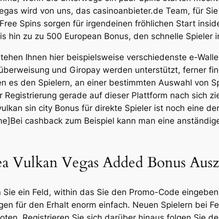
gas wird von uns, das casinoanbieter.de Team, für Sie
ree Spins sorgen für irgendeinen fröhlichen Start insid
is hin zu zu 500 European Bonus, den schnelle Spieler
tehen Ihnen hier beispielsweise verschiedenste e-Wallets 
überweisung und Giropay werden unterstützt, ferner f
hen es den Spielern, an einer bestimmten Auswahl von 
r Registrierung gerade auf dieser Plattform nach sich 
kan sin city Bonus für direkte Spieler ist noch eine der
ne]Bei cashback zum Beispiel kann man eine anständige
ea Vulkan Vegas Added Bonus Ausz
Sie ein Feld, within das Sie den Promo-Code eingeben
gen für den Erhalt enorm einfach. Neuen Spielern bei F
en. Registrieren Sie sich darüber hinaus folgen Sie d