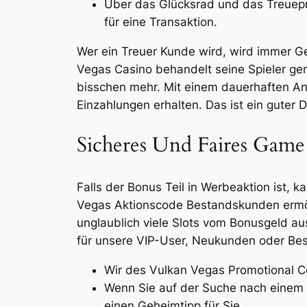
Über das Glücksrad und das Treuepr
für eine Transaktion.
Wer ein Treuer Kunde wird, wird immer 
Vegas Casino behandelt seine Spieler ge
bisschen mehr. Mit einem dauerhaften An
Einzahlungen erhalten. Das ist ein guter
Sicheres Und Faires Game
Falls der Bonus Teil in Werbeaktion ist,
Vegas Aktionscode Bestandskunden ermög
unglaublich viele Slots vom Bonusgeld 
für unsere VIP-User, Neukunden oder Best
Wir des Vulkan Vegas Promotional 
Wenn Sie auf der Suche nach einem n
einen Geheimtipp für Sie.