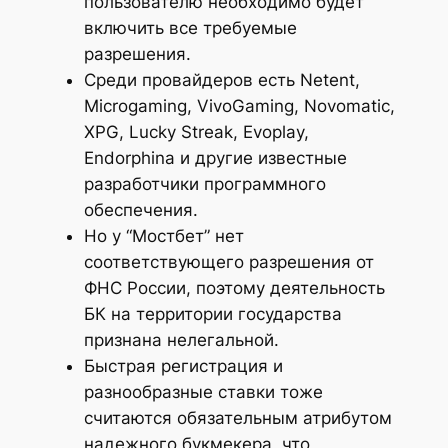
пользователю необходимо будет
включить все требуемые
разрешения.
Среди провайдеров есть Netent,
Microgaming, VivoGaming, Novomatic,
XPG, Lucky Streak, Evoplay,
Endorphina и другие известные
разработчики программного
обеспечения.
Но у “Мостбет” нет
соответствующего разрешения от
ФНС России, поэтому деятельность
БК на территории государства
признана нелегальной.
Быстрая регистрация и
разнообразные ставки тоже
считаются обязательным атрибутом
надежного букмекера, что