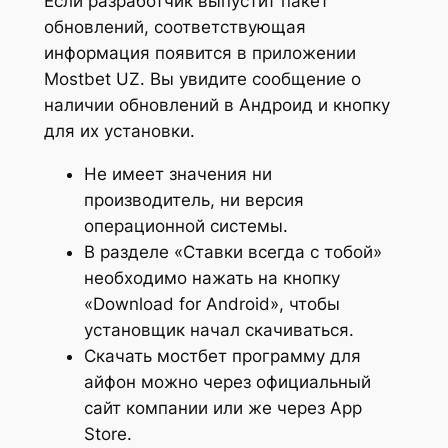
Если разработчик выпустит пакет
обновлений, соответствующая
информация появится в приложении
Mostbet UZ. Вы увидите сообщение о
наличии обновлений в Андроид и кнопку
для их установки.
Не имеет значения ни
производитель, ни версия
операционной системы.
В разделе «Ставки всегда с тобой»
необходимо нажать на кнопку
«Download for Android», чтобы
установщик начал скачиваться.
Скачать мостбет программу для
айфон можно через официальный
сайт компании или же через App
Store.