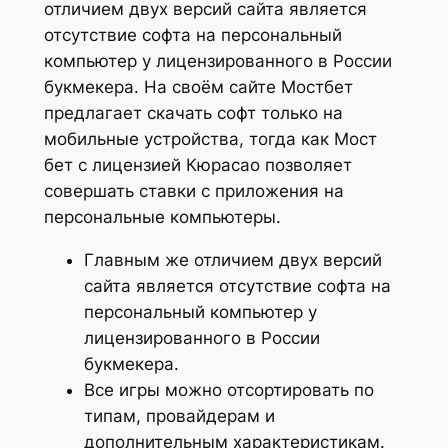
отличием двух версий сайта является
отсутствие софта на персональный
компьютер у лицензированного в России
букмекера. На своём сайте Мостбет
предлагает скачать софт только на
мобильные устройства, тогда как Мост
бет с лицензией Кюрасао позволяет
совершать ставки с приложения на
персональные компьютеры.
Главным же отличием двух версий
сайта является отсутствие софта на
персональный компьютер у
лицензированного в России
букмекера.
Все игры можно отсортировать по
типам, провайдерам и
дополнительным характеристикам.