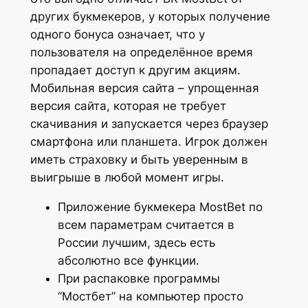
других букмекеров, у которых получение
одного бонуса означает, что у
пользователя на определённое время
пропадает доступ к другим акциям.
Мобильная версия сайта – упрощенная
версия сайта, которая не требует
скачивания и запускается через браузер
смартфона или планшета. Игрок должен
иметь страховку и быть уверенным в
выигрыше в любой момент игры.
Приложение букмекера MostBet по
всем параметрам считается в
России лучшим, здесь есть
абсолютно все функции.
При распаковке программы
“Мостбет” на компьютер просто