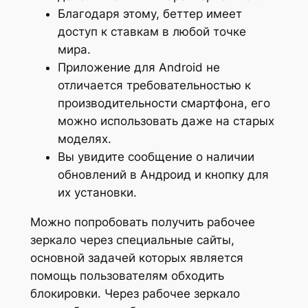
Благодаря этому, беттер имеет
доступ к ставкам в любой точке
мира.
Приложение для Android не
отличается требовательностью к
производительности смартфона, его
можно использовать даже на старых
моделях.
Вы увидите сообщение о наличии
обновлений в Андроид и кнопку для
их установки.
Можно попробовать получить рабочее
зеркало через специальные сайты,
основной задачей которых является
помощь пользователям обходить
блокировки. Через рабочее зеркало