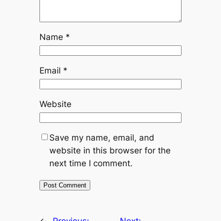
Name
*
Email
*
Website
Save my name, email, and
website in this browser for the
next time I comment.
←
Previous:
Next: