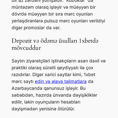
bir az zərbəni yumşaldır. “Kuboklar” da
müntəzəm olaraq işləyir və müəyyən bir
dövrdə müəyyən bir sıra mərc oyunları
yerləşdirənlərə pulsuz mərc oyunları verildiyi
digər promoslar da var.
Depozit və ödəmə üsulları 1xbetdə
mövcuddur
Saytın ziyarətçiləri iştirakçıların asan daxil və
praktiki olaraq sürətli qeydiyyatı ilə çox
razıdırlar. Digər xarici saytlar kimi, 1xbet
mərc saytı
edin və əlavə təlimatlara
da
Azərbaycanda qanunsuz işləyir. Bu
səbəbdən, hazırda ünvanda dəyişikliklər
edilir, lakin oyunçuların hesabları
dəyişmədən yenisinə ötürülür.