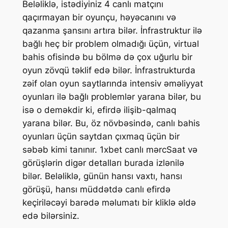
Beləliklə, istədiyiniz 4 canlı matçını
qaçırmayan bir oyunçu, həyəcanını və
qazanma şansını artıra bilər. İnfrastruktur ilə
bağlı heç bir problem olmadığı üçün, virtual
bahis ofisində bu bölmə də çox uğurlu bir
oyun zövqü təklif edə bilər. İnfrastrukturda
zəif olan oyun saytlarında intensiv əməliyyat
oyunları ilə bağlı problemlər yarana bilər, bu
isə o deməkdir ki, efirdə ilişib-qalmaq
yarana bilər. Bu, öz növbəsində, canlı bahis
oyunları üçün saytdan çıxmaq üçün bir
səbəb kimi tanınır. 1xbet canlı mərcSaat və
görüşlərin digər detalları burada izlənilə
bilər. Beləliklə, günün hansı vaxtı, hansı
görüşü, hansı müddətdə canlı efirdə
keçiriləcəyi barədə məlumatı bir kliklə əldə
edə bilərsiniz.