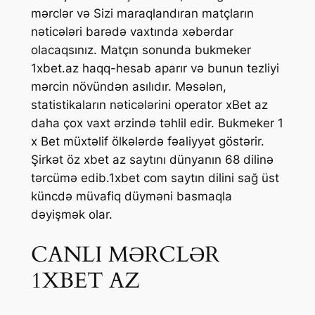
mərclər və Sizi maraqlandıran matçların
nəticələri barədə vaxtında xəbərdar
olacaqsınız. Matçın sonunda bukmeker
1xbet.az haqq-hesab aparır və bunun tezliyi
mərcin növündən asılıdır. Məsələn,
statistikaların nəticələrini operator xBet az
daha çox vaxt ərzində təhlil edir. Bukmeker 1
x Bet müxtəlif ölkələrdə fəaliyyət göstərir.
Şirkət öz xbet az saytını dünyanın 68 dilinə
tərcümə edib.1xbet com saytın dilini sağ üst
küncdə müvafiq düyməni basmaqla
dəyişmək olar.
CANLI MƏRCLƏR
1XBET AZ