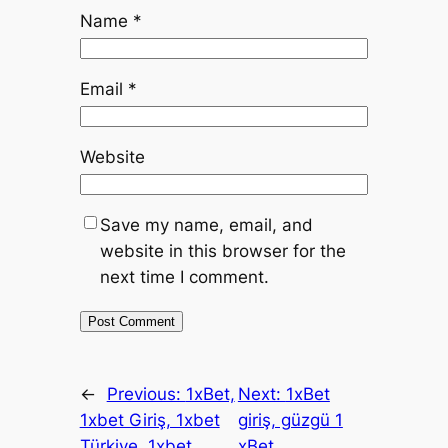
Name
*
Email
*
Website
Save my name, email, and
website in this browser for the
next time I comment.
←
Previous:
1xBet,
Next:
1xBet
1xbet Giriş, 1xbet
giriş, güzgü 1
Türkiye, 1xbet
xBet