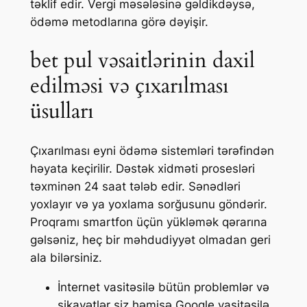
təklif edir. Vergi məsələsinə gəldikdəysə,
ödəmə metodlarına görə dəyişir.
bet pul vəsaitlərinin daxil
edilməsi və çıxarılması
üsulları
Çıxarılması eyni ödəmə sistemləri tərəfindən
həyata keçirilir. Dəstək xidməti prosesləri
təxminən 24 saat tələb edir. Sənədləri
yoxlayır və ya yoxlama sorğusunu göndərir.
Proqramı smartfon üçün yükləmək qərarına
gəlsəniz, heç bir məhdudiyyət olmadan geri
ala bilərsiniz.
İnternet vasitəsilə bütün problemlər və
şikayətlər siz həmişə Google vasitəsilə