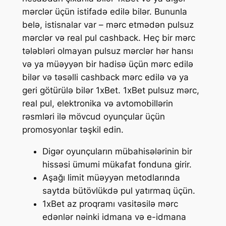
mərclər üçün istifadə edilə bilər. Bununla
belə, istisnalar var – mərc etmədən pulsuz
mərclər və real pul cashback. Heç bir mərc
tələbləri olmayan pulsuz mərclər hər hansı
və ya müəyyən bir hadisə üçün mərc edilə
bilər və təsəlli cashback mərc edilə və ya
geri götürülə bilər 1xBet. 1xBet pulsuz mərc,
real pul, elektronika və avtomobillərin
rəsmləri ilə mövcud oyunçular üçün
promosyonlar təşkil edin.
Digər oyunçuların mübahisələrinin bir
hissəsi ümumi mükafat fonduna girir.
Aşağı limit müəyyən metodlarında
saytda bütövlükdə pul yatırmaq üçün.
1xBet az proqramı vasitəsilə mərc
edənlər nəinki idmana və e-idmana