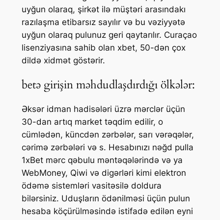
uyğun olaraq, şirkət ilə müştəri arasındakı
razılaşma etibarsız sayılır və bu vəziyyətə
uyğun olaraq pulunuz geri qaytarılır. Curaçao
lisenziyasına sahib olan xbet, 50-dən çox
dildə xidmət göstərir.
betə girişin məhdudlaşdırdığı ölkələr:
Əksər idman hadisələri üzrə mərclər üçün
30-dan artıq market təqdim edilir, o
cümlədən, küncdən zərbələr, sarı vərəqələr,
cərimə zərbələri və s. Hesabınızı nəğd pulla
1xBet mərc qəbulu məntəqələrində və ya
WebMoney, Qiwi və digərləri kimi elektron
ödəmə sistemləri vasitəsilə doldura
bilərsiniz. Uduşların ödənilməsi üçün pulun
hesaba köçürülməsində istifadə edilən eyni