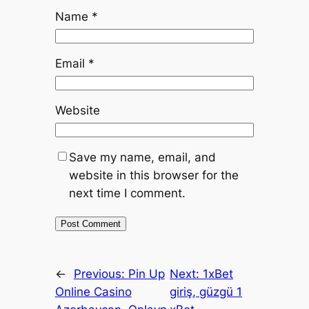
Name
*
Email
*
Website
Save my name, email, and
website in this browser for the
next time I comment.
←
Previous:
Pin Up
Next:
1xBet
Online Casino
giriş, güzgü 1