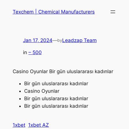
Skip
Texchem | Chemical Manufacturers
to
content
Jan 17, 2024
—
Leadzap Team
by
in
– 500
Casino Oyunlar Bir gün uluslararası kadınlar
Bir gün uluslararası kadınlar
Casino Oyunlar
Bir gün uluslararası kadınlar
Bir gün uluslararası kadınlar
1xbet
1xbet AZ