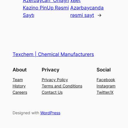
Azerbaycan ️ Onlayn
xBet
Kazino PinUp Rəsmi
Azərbaycanda
Saytı
rəsmi sayt
→
Texchem | Chemical Manufacturers
About
Privacy
Social
Team
Privacy Policy
Facebook
History
Terms and Conditions
Instagram
Careers
Contact Us
Twitter/X
Designed with
WordPress