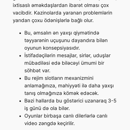
ixtisaslı əməkdaşlardan ibarət olması çox
vacibdir. Kazinolarda yaranan problemlərin
yarıdan çoxu ödənişlərlə bağlı olur.
Bu, əmsalın ən yaxşı qiymətində
təyyarənin uçuşunu dayandıra bilən
oyunun konsepsiyasıdır.
İstifadəçilərin mesajlar, sirlər, uduşlar
mübadiləsi edə biləcəyi ümumi bir
söhbət var.
Bu rejim slotların mexanizmini
anlamağınıza, mahiyyəti ilə daha yaxşı
tanış olmağınıza kömək edəcək.
Bəzi hallarda bu göstərici uzanaraq 3-5
iş günü də ola bilər.
Oyunlar birbaşa canlı dilerlərlə canlı
video zəngdə keçirilir.