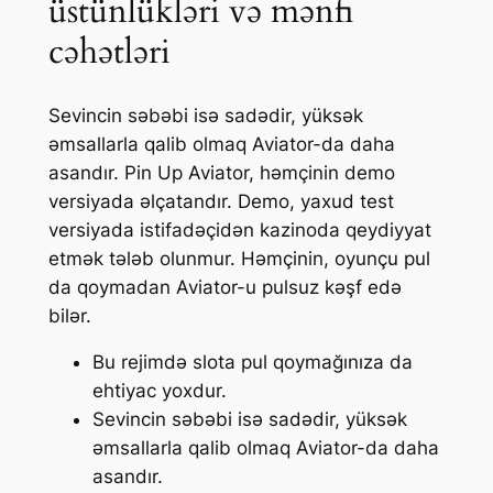
üstünlükləri və mənfi
cəhətləri
Sevincin səbəbi isə sadədir, yüksək
əmsallarla qalib olmaq Aviator-da daha
asandır. Pin Up Aviator, həmçinin demo
versiyada əlçatandır. Demo, yaxud test
versiyada istifadəçidən kazinoda qeydiyyat
etmək tələb olunmur. Həmçinin, oyunçu pul
da qoymadan Aviator-u pulsuz kəşf edə
bilər.
Bu rejimdə slota pul qoymağınıza da
ehtiyac yoxdur.
Sevincin səbəbi isə sadədir, yüksək
əmsallarla qalib olmaq Aviator-da daha
asandır.