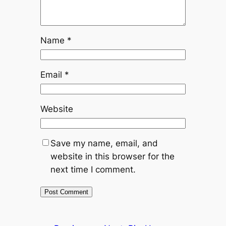
Name
*
Email
*
Website
Save my name, email, and
website in this browser for the
next time I comment.