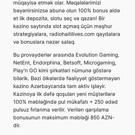
müqayisə etmək olar. Məqalələrimizi
bəyənirsinizsə abunə olun 100% bonus əldə
et ilk depozitə, slotu seç və qazan! Bir
kazino saytında slot açmaq üçün məşhur
strategiyalara, radiohaitilives.com qaydalara
və bonuslara nəzər salaq.
Bu provayderlər arasında Evolution Gaming,
NetEnt, Endorphina, Betsoft, Microgaming,
Play’n GO kimi şirkətləri nümunə göstərə
bilərik. Bəzi ölkələrdə fəaliyyət göstərməyən
kazino Azərbaycanda tam aktiv işləyir.
Kazinoya ilk dəfə qoşulan yeni müştərilərə
100% məbləğində pul mükafatı + 250 ədəd
pulsuz fırlanma verilir. Verilən qarşılama
bonusunun maksimum məbləği 850 AZN-
dir.