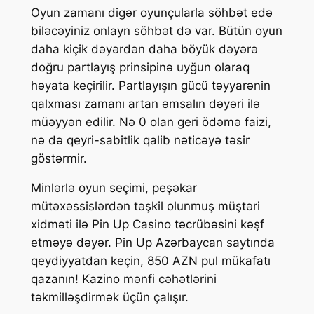
Oyun zamanı digər oyunçularla söhbət edə
biləcəyiniz onlayn söhbət də var. Bütün oyun
daha kiçik dəyərdən daha böyük dəyərə
doğru partlayış prinsipinə uyğun olaraq
həyata keçirilir. Partlayışın gücü təyyarənin
qalxması zamanı artan əmsalın dəyəri ilə
müəyyən edilir. Nə 0 olan geri ödəmə faizi,
nə də qeyri-sabitlik qalib nəticəyə təsir
göstərmir.
Minlərlə oyun seçimi, peşəkar
mütəxəssislərdən təşkil olunmuş müştəri
xidməti ilə Pin Up Casino təcrübəsini kəşf
etməyə dəyər. Pin Up Azərbaycan saytında
qeydiyyatdan keçin, 850 AZN pul mükafatı
qazanın! Kazino mənfi cəhətlərini
təkmilləşdirmək üçün çalışır.