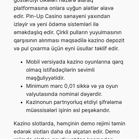
göstərdiyi ölkələri nəzərə alaraq
platformasına onlara uyğun alətlər əlavə
edir. Pin-Up Casino sənayeni yaxından
izləyir və yeni ödəmə sistemləri ilə
əməkdaşlıq edir. Çirkli pulların yuyulmasının
qarşısının alınması məqsədilə kazino depozit
və pul çıxarma üçün eyni üsullar təklif edir.
Mobil versiyada kazino oyunlarına qərq
olmaq istifadəçilərin sevimli
məşğuliyyətidir.
Minimum mərc 0,01 sikkə və ya oyun
valyutasında nominal dəyərdir.
Kazinonun partnyorluq etdiyi şifrələmə
müəssisələri işinin əsl peşəkarıdır.
Kazino slotlarda, həmçinin demo rejimi təmin
edərək slotları daha da əlçatan edir. Demo