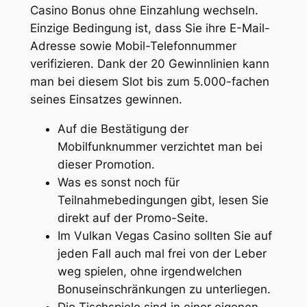
Casino Bonus ohne Einzahlung wechseln.
Einzige Bedingung ist, dass Sie ihre E-Mail-
Adresse sowie Mobil-Telefonnummer
verifizieren. Dank der 20 Gewinnlinien kann
man bei diesem Slot bis zum 5.000-fachen
seines Einsatzes gewinnen.
Auf die Bestätigung der
Mobilfunknummer verzichtet man bei
dieser Promotion.
Was es sonst noch für
Teilnahmebedingungen gibt, lesen Sie
direkt auf der Promo-Seite.
Im Vulkan Vegas Casino sollten Sie auf
jeden Fall auch mal frei von der Leber
weg spielen, ohne irgendwelchen
Bonuseinschränkungen zu unterliegen.
Die Tischspiele sind in einer eigenen