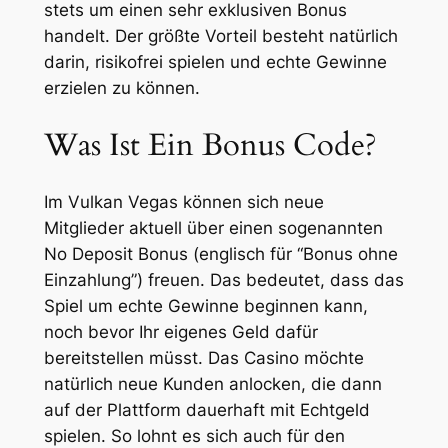
stets um einen sehr exklusiven Bonus
handelt. Der größte Vorteil besteht natürlich
darin, risikofrei spielen und echte Gewinne
erzielen zu können.
Was Ist Ein Bonus Code?
Im Vulkan Vegas können sich neue
Mitglieder aktuell über einen sogenannten
No Deposit Bonus (englisch für “Bonus ohne
Einzahlung”) freuen. Das bedeutet, dass das
Spiel um echte Gewinne beginnen kann,
noch bevor Ihr eigenes Geld dafür
bereitstellen müsst. Das Casino möchte
natürlich neue Kunden anlocken, die dann
auf der Plattform dauerhaft mit Echtgeld
spielen. So lohnt es sich auch für den