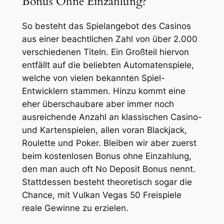
Bonus Ohne Einzahlung?
So besteht das Spielangebot des Casinos
aus einer beachtlichen Zahl von über 2.000
verschiedenen Titeln. Ein Großteil hiervon
entfällt auf die beliebten Automatenspiele,
welche von vielen bekannten Spiel-
Entwicklern stammen. Hinzu kommt eine
eher überschaubare aber immer noch
ausreichende Anzahl an klassischen Casino-
und Kartenspielen, allen voran Blackjack,
Roulette und Poker. Bleiben wir aber zuerst
beim kostenlosen Bonus ohne Einzahlung,
den man auch oft No Deposit Bonus nennt.
Stattdessen besteht theoretisch sogar die
Chance, mit Vulkan Vegas 50 Freispiele
reale Gewinne zu erzielen.