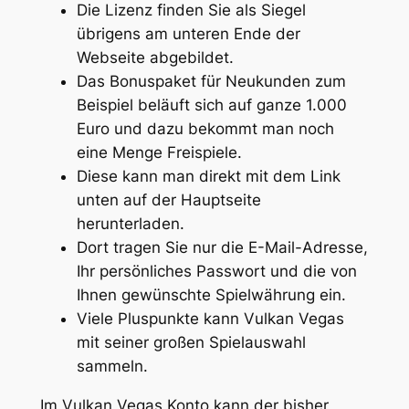
Die Lizenz finden Sie als Siegel
übrigens am unteren Ende der
Webseite abgebildet.
Das Bonuspaket für Neukunden zum
Beispiel beläuft sich auf ganze 1.000
Euro und dazu bekommt man noch
eine Menge Freispiele.
Diese kann man direkt mit dem Link
unten auf der Hauptseite
herunterladen.
Dort tragen Sie nur die E-Mail-Adresse,
Ihr persönliches Passwort und die von
Ihnen gewünschte Spielwährung ein.
Viele Pluspunkte kann Vulkan Vegas
mit seiner großen Spielauswahl
sammeln.
Im Vulkan Vegas Konto kann der bisher