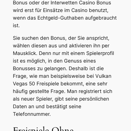
Bonus oder der Interwetten Casino Bonus
wird erst für Einsätze im Casino benutzt,
wenn das Echtgeld-Guthaben aufgebraucht
ist.
Sie suchen den Bonus, der Sie anspricht,
wählen diesen aus und aktivieren ihn per
Mausklick. Denn nur mit einem Spielerprofil
ist es möglich, in den Genuss eines
Bonusses zu gelangen. Deshalb ist die
Frage, wie man beispielsweise bei Vulkan
Vegas 50 Freispiele bekommt, eine sehr
häufig gestellte Frage. Man registriert sich
als neuer Spieler, gibt seine persönlichen
Daten an und bestätigt seine
Telefonnummer.
Freispiele Ohne