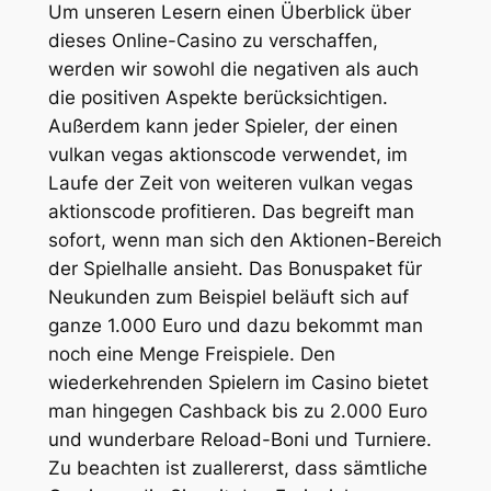
Um unseren Lesern einen Überblick über
dieses Online-Casino zu verschaffen,
werden wir sowohl die negativen als auch
die positiven Aspekte berücksichtigen.
Außerdem kann jeder Spieler, der einen
vulkan vegas aktionscode verwendet, im
Laufe der Zeit von weiteren vulkan vegas
aktionscode profitieren. Das begreift man
sofort, wenn man sich den Aktionen-Bereich
der Spielhalle ansieht. Das Bonuspaket für
Neukunden zum Beispiel beläuft sich auf
ganze 1.000 Euro und dazu bekommt man
noch eine Menge Freispiele. Den
wiederkehrenden Spielern im Casino bietet
man hingegen Cashback bis zu 2.000 Euro
und wunderbare Reload-Boni und Turniere.
Zu beachten ist zuallererst, dass sämtliche