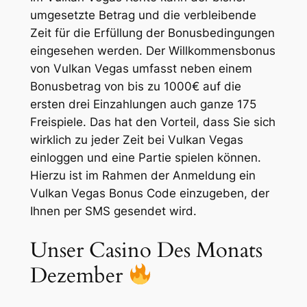
umgesetzte Betrag und die verbleibende
Zeit für die Erfüllung der Bonusbedingungen
eingesehen werden. Der Willkommensbonus
von Vulkan Vegas umfasst neben einem
Bonusbetrag von bis zu 1000€ auf die
ersten drei Einzahlungen auch ganze 175
Freispiele. Das hat den Vorteil, dass Sie sich
wirklich zu jeder Zeit bei Vulkan Vegas
einloggen und eine Partie spielen können.
Hierzu ist im Rahmen der Anmeldung ein
Vulkan Vegas Bonus Code einzugeben, der
Ihnen per SMS gesendet wird.
Unser Casino Des Monats
Dezember