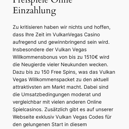
Einzahlung
Zu kritisieren haben wir nichts und hoffen,
dass Ihre Zeit im VulkanVegas Casino
aufregend und gewinnbringend sein wird.
Insbesondere der Vulkan Vegas
Willkommensbonus von bis zu 1510€ wird
die Neugierde vieler Neukunden wecken.
Dazu bis zu 150 Free Spins, was das Vulkan
Vegas Willkommenspacket zu den aktuell
attraktivsten am Markt macht. Dabei sind
die Umsatzbedingungen moderat und
vergleichbar mit vielen anderen Online
Spielcasinos. Zusätzlich gibt es auf unserer
Webseite exklusiv Vulkan Vegas Codes für
den gelungenen Start in diesem