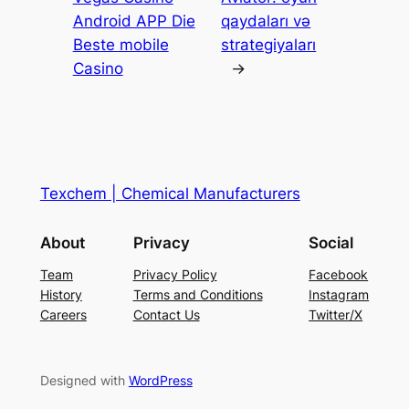
Android APP Die
qaydaları və
Beste mobile
strategiyaları
Casino
→
Texchem | Chemical Manufacturers
About
Privacy
Social
Team
Privacy Policy
Facebook
History
Terms and Conditions
Instagram
Careers
Contact Us
Twitter/X
Designed with
WordPress