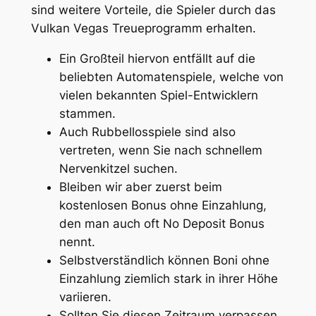
sind weitere Vorteile, die Spieler durch das
Vulkan Vegas Treueprogramm erhalten.
Ein Großteil hiervon entfällt auf die
beliebten Automatenspiele, welche von
vielen bekannten Spiel-Entwicklern
stammen.
Auch Rubbellosspiele sind also
vertreten, wenn Sie nach schnellem
Nervenkitzel suchen.
Bleiben wir aber zuerst beim
kostenlosen Bonus ohne Einzahlung,
den man auch oft No Deposit Bonus
nennt.
Selbstverständlich können Boni ohne
Einzahlung ziemlich stark in ihrer Höhe
variieren.
Sollten Sie diesen Zeitraum verpassen