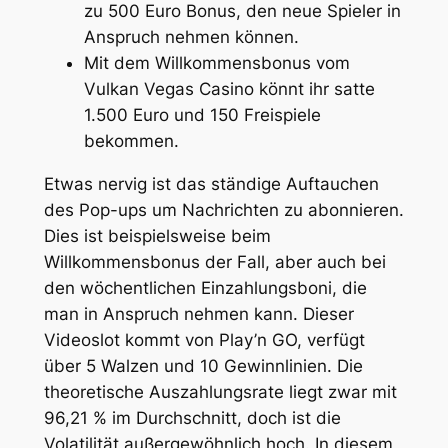
zu 500 Euro Bonus, den neue Spieler in
Anspruch nehmen können.
Mit dem Willkommensbonus vom
Vulkan Vegas Casino könnt ihr satte
1.500 Euro und 150 Freispiele
bekommen.
Etwas nervig ist das ständige Auftauchen
des Pop-ups um Nachrichten zu abonnieren.
Dies ist beispielsweise beim
Willkommensbonus der Fall, aber auch bei
den wöchentlichen Einzahlungsboni, die
man in Anspruch nehmen kann. Dieser
Videoslot kommt von Play’n GO, verfügt
über 5 Walzen und 10 Gewinnlinien. Die
theoretische Auszahlungsrate liegt zwar mit
96,21 % im Durchschnitt, doch ist die
Volatilität außergewöhnlich hoch. In diesem