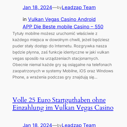
Jan 18, 2024
—
Leadzap Team
by
in
Vulkan Vegas Casino Android
APP Die Beste mobile Casino – 550
Tytuły mobilne możesz uruchomić właściwie z
każdego miejsca w dowolnym chwili, jeżeli będziesz
puder stały dostęp do Internetu. Rozgrywka nasza
będzie płynna, zaś funkcje identyczne w jaki vulkan
vegas sposób na urządzeniach stacjonarnych.
Obecnie niemal każde gry są osiągalne na telefonach
zaopatrzonych w systemy Mobilne, iOS oraz Windows
Phone, a wrażenia podczas gry znajdują się…
Volle 25 Euro Startguthaben ohne
Einzahlung im Vulkan Vegas Casino
Jan 18, 2024
—
Leadzap Team
by