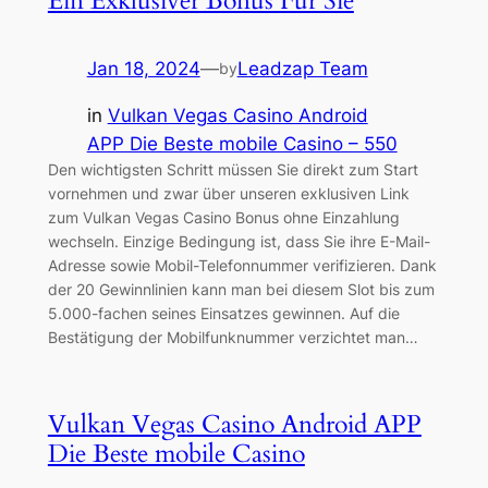
Ein Exklusiver Bonus Für Sie
Jan 18, 2024
—
Leadzap Team
by
in
Vulkan Vegas Casino Android
APP Die Beste mobile Casino – 550
Den wichtigsten Schritt müssen Sie direkt zum Start
vornehmen und zwar über unseren exklusiven Link
zum Vulkan Vegas Casino Bonus ohne Einzahlung
wechseln. Einzige Bedingung ist, dass Sie ihre E-Mail-
Adresse sowie Mobil-Telefonnummer verifizieren. Dank
der 20 Gewinnlinien kann man bei diesem Slot bis zum
5.000-fachen seines Einsatzes gewinnen. Auf die
Bestätigung der Mobilfunknummer verzichtet man…
Vulkan Vegas Casino Android APP
Die Beste mobile Casino