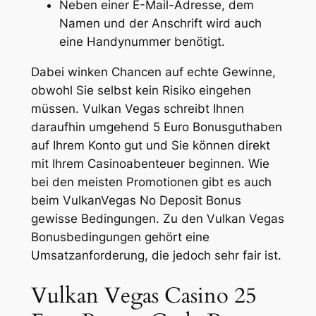
Neben einer E-Mail-Adresse, dem
Namen und der Anschrift wird auch
eine Handynummer benötigt.
Dabei winken Chancen auf echte Gewinne,
obwohl Sie selbst kein Risiko eingehen
müssen. Vulkan Vegas schreibt Ihnen
daraufhin umgehend 5 Euro Bonusguthaben
auf Ihrem Konto gut und Sie können direkt
mit Ihrem Casinoabenteuer beginnen. Wie
bei den meisten Promotionen gibt es auch
beim VulkanVegas No Deposit Bonus
gewisse Bedingungen. Zu den Vulkan Vegas
Bonusbedingungen gehört eine
Umsatzanforderung, die jedoch sehr fair ist.
Vulkan Vegas Casino 25