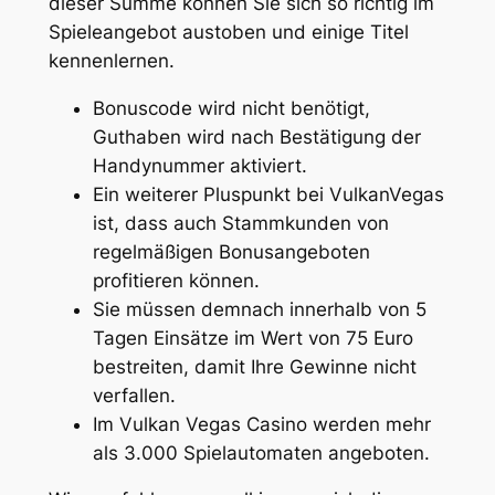
dieser Summe können Sie sich so richtig im
Spieleangebot austoben und einige Titel
kennenlernen.
Bonuscode wird nicht benötigt,
Guthaben wird nach Bestätigung der
Handynummer aktiviert.
Ein weiterer Pluspunkt bei VulkanVegas
ist, dass auch Stammkunden von
regelmäßigen Bonusangeboten
profitieren können.
Sie müssen demnach innerhalb von 5
Tagen Einsätze im Wert von 75 Euro
bestreiten, damit Ihre Gewinne nicht
verfallen.
Im Vulkan Vegas Casino werden mehr
als 3.000 Spielautomaten angeboten.