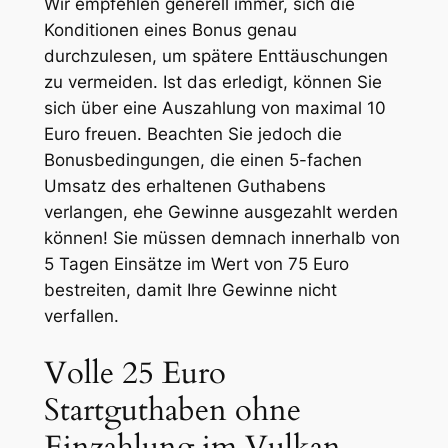
Wir empfehlen generell immer, sich die
Konditionen eines Bonus genau
durchzulesen, um spätere Enttäuschungen
zu vermeiden. Ist das erledigt, können Sie
sich über eine Auszahlung von maximal 10
Euro freuen. Beachten Sie jedoch die
Bonusbedingungen, die einen 5-fachen
Umsatz des erhaltenen Guthabens
verlangen, ehe Gewinne ausgezahlt werden
können! Sie müssen demnach innerhalb von
5 Tagen Einsätze im Wert von 75 Euro
bestreiten, damit Ihre Gewinne nicht
verfallen.
Volle 25 Euro
Startguthaben ohne
Einzahlung im Vulkan