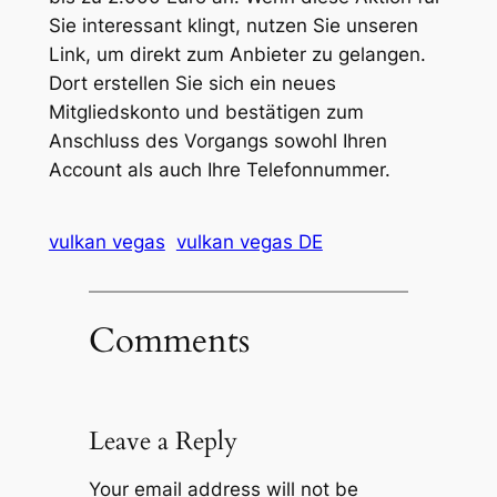
Sie interessant klingt, nutzen Sie unseren
Link, um direkt zum Anbieter zu gelangen.
Dort erstellen Sie sich ein neues
Mitgliedskonto und bestätigen zum
Anschluss des Vorgangs sowohl Ihren
Account als auch Ihre Telefonnummer.
vulkan vegas
vulkan vegas DE
Comments
Leave a Reply
Your email address will not be