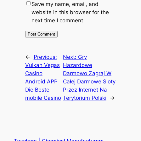
Save my name, email, and
website in this browser for the
next time I comment.
←
Previous:
Next:
Gry
Vulkan Vegas
Hazardowe
Casino
Darmowo Zagraj W
Android APP
Całej Darmowe Sloty
Die Beste
Przez Internet Na
mobile Casino
Terytorium Polski
→