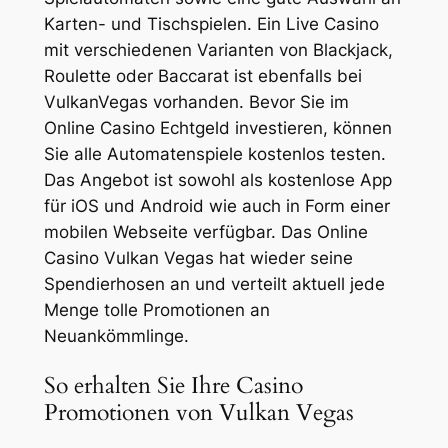
Karten- und Tischspielen. Ein Live Casino
mit verschiedenen Varianten von Blackjack,
Roulette oder Baccarat ist ebenfalls bei
VulkanVegas vorhanden. Bevor Sie im
Online Casino Echtgeld investieren, können
Sie alle Automatenspiele kostenlos testen.
Das Angebot ist sowohl als kostenlose App
für iOS und Android wie auch in Form einer
mobilen Webseite verfügbar. Das Online
Casino Vulkan Vegas hat wieder seine
Spendierhosen an und verteilt aktuell jede
Menge tolle Promotionen an
Neuankömmlinge.
So erhalten Sie Ihre Casino
Promotionen von Vulkan Vegas