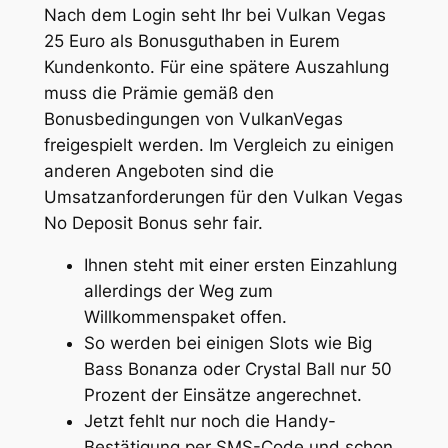
Nach dem Login seht Ihr bei Vulkan Vegas
25 Euro als Bonusguthaben in Eurem
Kundenkonto. Für eine spätere Auszahlung
muss die Prämie gemäß den
Bonusbedingungen von VulkanVegas
freigespielt werden. Im Vergleich zu einigen
anderen Angeboten sind die
Umsatzanforderungen für den Vulkan Vegas
No Deposit Bonus sehr fair.
Ihnen steht mit einer ersten Einzahlung
allerdings der Weg zum
Willkommenspaket offen.
So werden bei einigen Slots wie Big
Bass Bonanza oder Crystal Ball nur 50
Prozent der Einsätze angerechnet.
Jetzt fehlt nur noch die Handy-
Bestätigung per SMS-Code und schon