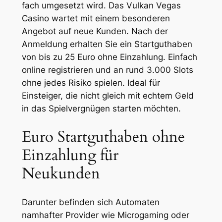
fach umgesetzt wird. Das Vulkan Vegas
Casino wartet mit einem besonderen
Angebot auf neue Kunden. Nach der
Anmeldung erhalten Sie ein Startguthaben
von bis zu 25 Euro ohne Einzahlung. Einfach
online registrieren und an rund 3.000 Slots
ohne jedes Risiko spielen. Ideal für
Einsteiger, die nicht gleich mit echtem Geld
in das Spielvergnügen starten möchten.
Euro Startguthaben ohne
Einzahlung für
Neukunden
Darunter befinden sich Automaten
namhafter Provider wie Microgaming oder