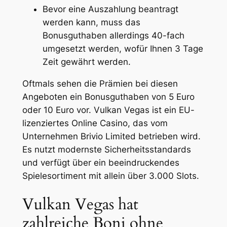
Bevor eine Auszahlung beantragt
werden kann, muss das
Bonusguthaben allerdings 40-fach
umgesetzt werden, wofür Ihnen 3 Tage
Zeit gewährt werden.
Oftmals sehen die Prämien bei diesen
Angeboten ein Bonusguthaben von 5 Euro
oder 10 Euro vor. Vulkan Vegas ist ein EU-
lizenziertes Online Casino, das vom
Unternehmen Brivio Limited betrieben wird.
Es nutzt modernste Sicherheitsstandards
und verfügt über ein beeindruckendes
Spielesortiment mit allein über 3.000 Slots.
Vulkan Vegas hat
zahlreiche Boni ohne