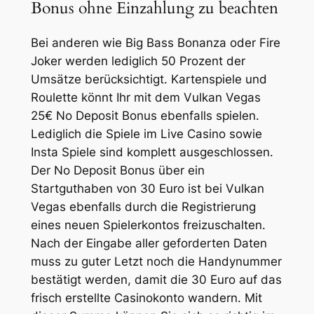
Bonus ohne Einzahlung zu beachten
Bei anderen wie Big Bass Bonanza oder Fire
Joker werden lediglich 50 Prozent der
Umsätze berücksichtigt. Kartenspiele und
Roulette könnt Ihr mit dem Vulkan Vegas
25€ No Deposit Bonus ebenfalls spielen.
Lediglich die Spiele im Live Casino sowie
Insta Spiele sind komplett ausgeschlossen.
Der No Deposit Bonus über ein
Startguthaben von 30 Euro ist bei Vulkan
Vegas ebenfalls durch die Registrierung
eines neuen Spielerkontos freizuschalten.
Nach der Eingabe aller geforderten Daten
muss zu guter Letzt noch die Handynummer
bestätigt werden, damit die 30 Euro auf das
frisch erstellte Casinokonto wandern. Mit