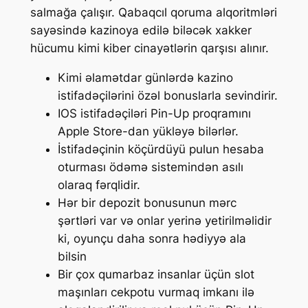
salmağa çalışır. Qabaqcıl qoruma alqoritmləri
sayəsində kazinoya edilə biləcək xakker
hücumu kimi kiber cinayətlərin qarşısı alınır.
Kimi əlamətdar günlərdə kazino
istifadəçilərini özəl bonuslarla sevindirir.
IOS istifadəçiləri Pin-Up proqramını
Apple Store-dan yükləyə bilərlər.
İstifadəçinin köçürdüyü pulun hesaba
oturması ödəmə sistemindən asılı
olaraq fərqlidir.
Hər bir depozit bonusunun mərc
şərtləri var və onlar yerinə yetirilməlidir
ki, oyunçu daha sonra hədiyyə ala
bilsin
Bir çox qumarbaz insanlar üçün slot
maşınları cekpotu vurmaq imkanı ilə