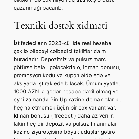
qazanmağı bacarıb.
Texniki dəstək xidməti
İstifadəçilərin 2023-cü ildə real hesaba
çəkilə biləcəyi cəlbedici təkliflər daim
buradadır. Depozitsiz və pulsuz mərc
götürsə belə , gələcəkdə o, idman bonusu,
promosyon kodu və kupon əldə edə və
aksiyada iştirak edə biləcək. Ümumiyyətlə,
1000 AZN-ə qədər hesaba daxil olmaq və
eyni zamanda Pin Up kazino demək olar ki,
heç nə etməmək üçün bir çox variant var.
İdman bonusu ( freebet ) daha az verilir,
lakin heç bir depozit və pulsuz fırlanmalar
kazino ziyarətçisinə böyük uduşlar gətirə