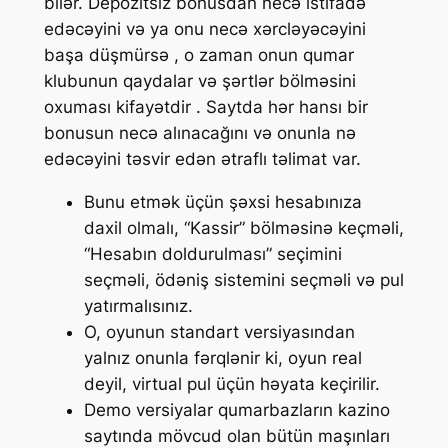
bilər. Depozitsiz bonusdan necə istifadə
edəcəyini və ya onu necə xərcləyəcəyini
başa düşmürsə , o zaman onun qumar
klubunun qaydalar və şərtlər bölməsini
oxuması kifayətdir . Saytda hər hansı bir
bonusun necə alınacağını və onunla nə
edəcəyini təsvir edən ətraflı təlimat var.
Bunu etmək üçün şəxsi hesabınıza
daxil olmalı, “Kassir” bölməsinə keçməli,
“Hesabın doldurulması” seçimini
seçməli, ödəniş sistemini seçməli və pul
yatırmalısınız.
O, oyunun standart versiyasından
yalnız onunla fərqlənir ki, oyun real
deyil, virtual pul üçün həyata keçirilir.
Demo versiyalar qumarbazların kazino
saytında mövcud olan bütün maşınları