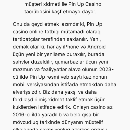
müştəri xidməti ilə Pin Up Casino
təcrübəsini kəşf etməyə dəyər.
Onu da qeyd etmək lazımdır ki, Pin Up
casino online tətbiqi mütəmadi olaraq
tərtibatçılar tərəfindən saxlanılır. Yəni,
demək olar ki, hər ay iPhone və Android
üçün yeni bir yeniləmə buraxılır, burada
səhvlər düzəldilir, qumarbazlar üçün yeni
məzmun və fəaliyyətlər əlavə olunur. 2023-
cü ildə Pin Up rəsmi veb saytı kazinonun
mobil versiyasından istifadə etməkdən daha
əlverişsizdir. Biz daha yaxşı və daha
fərdiləşdirilmiş xidmət təklif etmək üçün
kukilərdən istifadə edirik. Onlayn casino az
2016-cı ildə yaradılıb və belə qısa bir
mövcudluq tarixində dünyanın müxtəlif
ölkələrində çoxmilyonluq azarkeş ordusu