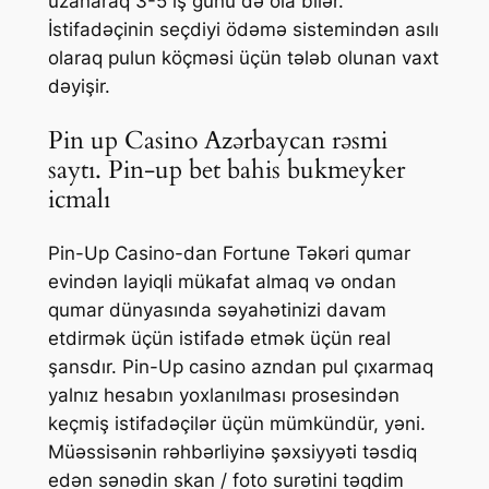
uzanaraq 3-5 iş günü də ola bilər.
İstifadəçinin seçdiyi ödəmə sistemindən asılı
olaraq pulun köçməsi üçün tələb olunan vaxt
dəyişir.
Pin up Casino Azərbaycan rəsmi
saytı. Pin-up bet bahis bukmeyker
icmalı
Pin-Up Casino-dan Fortune Təkəri qumar
evindən layiqli mükafat almaq və ondan
qumar dünyasında səyahətinizi davam
etdirmək üçün istifadə etmək üçün real
şansdır. Pin-Up casino azndan pul çıxarmaq
yalnız hesabın yoxlanılması prosesindən
keçmiş istifadəçilər üçün mümkündür, yəni.
Müəssisənin rəhbərliyinə şəxsiyyəti təsdiq
edən sənədin skan / foto surətini təqdim