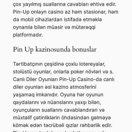
çox yayılmış suallarına cavabları ehtiva edir.
Pin-Up onlayn casino az həm stasionar, həm
də mobil cihazlardan istifadə etməklə
oynanıla bilən müasir və mütərəqqi
platformadır.
Pin Up kazinosunda bonuslar
Tərtibatçının çeşidinə çoxlu lotereyalar,
stolüstü oyunlar, onlarla poker növləri və s.
Canlı Diler Oyunları Pin-Up Casino-da canlı
diler oyunları əsl kazino atmosferini
yaşamaq imkanıdır. Oyuna hər oyunun
qaydalarını və nüanslarını yaxşı bilən,
oyunçuların suallarını cavablandıran və
müxtəlif çətinliklərin öhdəsindən gəlməyə
kömək edən təcrübəli qızlar rəhbərlik edir.