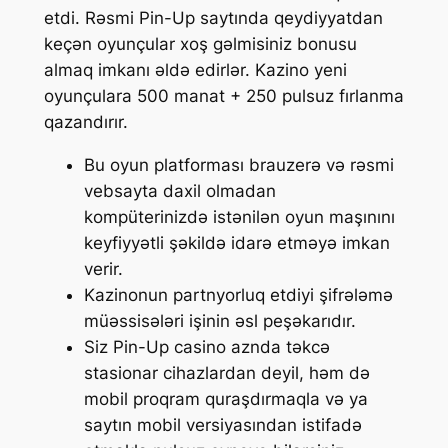
etdi. Rəsmi Pin-Up saytında qeydiyyatdan
keçən oyunçular xoş gəlmisiniz bonusu
almaq imkanı əldə edirlər. Kazino yeni
oyunçulara 500 manat + 250 pulsuz fırlanma
qazandırır.
Bu oyun platforması brauzerə və rəsmi
vebsayta daxil olmadan
kompüterinizdə istənilən oyun maşınını
keyfiyyətli şəkildə idarə etməyə imkan
verir.
Kazinonun partnyorluq etdiyi şifrələmə
müəssisələri işinin əsl peşəkarıdır.
Siz Pin-Up casino aznda təkcə
stasionar cihazlardan deyil, həm də
mobil proqram quraşdırmaqla və ya
saytın mobil versiyasından istifadə