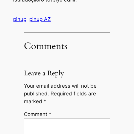
pinup
pinup AZ
Comments
Leave a Reply
Your email address will not be
published.
Required fields are
marked
*
Comment
*