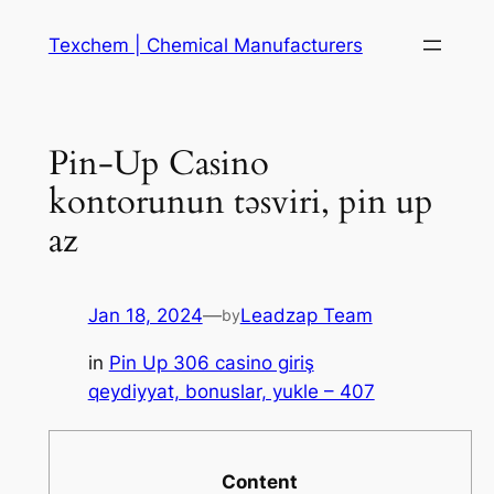
Skip
Texchem | Chemical Manufacturers
to
content
Pin-Up Casino
kontorunun təsviri, pin up
az
Jan 18, 2024
—
Leadzap Team
by
in
Pin Up 306 casino giriş
qeydiyyat, bonuslar, yukle – 407
Content