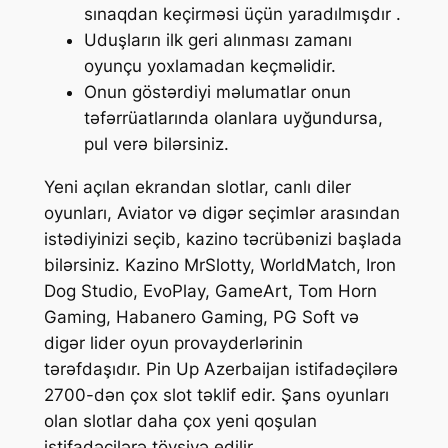
sınaqdan keçirməsi üçün yaradılmışdır .
Uduşların ilk geri alınması zamanı
oyunçu yoxlamadan keçməlidir.
Onun göstərdiyi məlumatlar onun
təfərrüatlarında olanlara uyğundursa,
pul verə bilərsiniz.
Yeni açılan ekrandan slotlar, canlı diler
oyunları, Aviator və digər seçimlər arasından
istədiyinizi seçib, kazino təcrübənizi başlada
bilərsiniz. Kazino MrSlotty, WorldMatch, Iron
Dog Studio, EvoPlay, GameArt, Tom Horn
Gaming, Habanero Gaming, PG Soft və
digər lider oyun provayderlərinin
tərəfdaşıdır. Pin Up Azerbaijan istifadəçilərə
2700-dən çox slot təklif edir. Şans oyunları
olan slotlar daha çox yeni qoşulan
istifadəçilərə tövsiyə edilir.