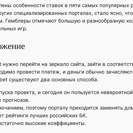
лены особенности ставок в пяти самых популярных 
угих специализированных порталах, стало ясно, чт
ом. Гемблеры отмечают большую и разнообразную ко
льных игр.
ожение
t нужно перейти на зеркало сайта, зайти в соответ
одимо провести платеж, и деньги обычно зачисляютс
bet существуют два основных способа.
уска проекта, и сегодня он пользуется невероятно
 прогнозов.
ючением, поэтому порталу приходится заменять до
т рейтинги лучших российских БК.
остаточно высокие коэффициенты.