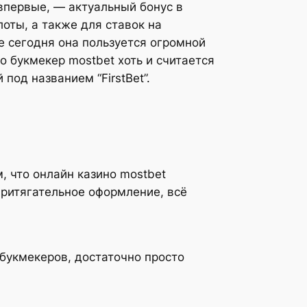
первые, — актуальный бонус в
оты, а также для ставок на
е сегодня она пользуется огромной
о букмекер mostbet хоть и считается
под названием “FirstBet”.
 что онлайн казино mostbet
притягательное оформление, всё
 букмекеров, достаточно просто