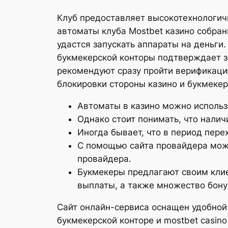
Клуб предоставляет высокотехнологич
автоматы клуба Mostbet казино собран
удастся запускать аппараты на деньги
букмекерской конторы подтверждает з
рекомендуют сразу пройти верификац
блокировки стороны казино и букмекер
Автоматы в казино можно использо
Однако стоит понимать, что налич
Иногда бывает, что в период пере
С помощью сайта провайдера можн
провайдера.
Букмекеры предлагают своим кли
выплаты, а также множество бону
Сайт онлайн-сервиса оснащен удобной
букмекерской конторе и mostbet casin