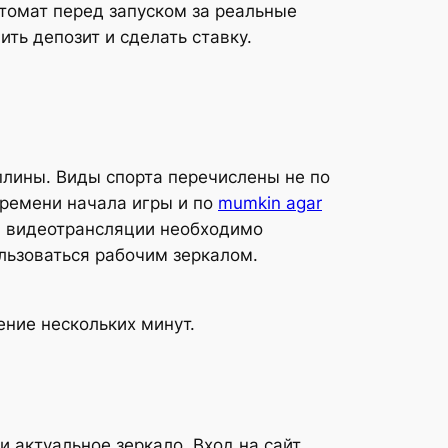
томат перед запуском за реальные
ть депозит и сделать ставку.
плины. Виды спорта перечислены не по
времени начала игры и по
mumkin agar
ра видеотрансляции необходимо
льзоваться рабочим зеркалом.
ение нескольких минут.
 актуальное зеркало. Вход на сайт