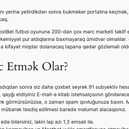
rını yerinə yetirdikdən sonra bukmeker portalına keçmək
caq.
stBet futbol oyununa 200-dən çox mərc marketi təklif 
 kəmiyyət pul aldıqlarına baxmayaraq ümidvar olmalılar.
da kifayət miqdar dolanacaq tapana qədər gözləməli oldu
c Etmək Olar?
sdıqdan sonra siz daha çoxbet seyrək 91 subyektiv hesab
qayğı etdiyiniz E-mail-ə kitab istehsalçısının göndərəcə
ink görmürsünüzsə, o zaman spam qovluğunuza baxın. M
n mübarək təsdiq edilməsi barədə məlumat alacaqsınız.
də bilərsiniz, lakin lap azı 1,3 əmsalı ilə.