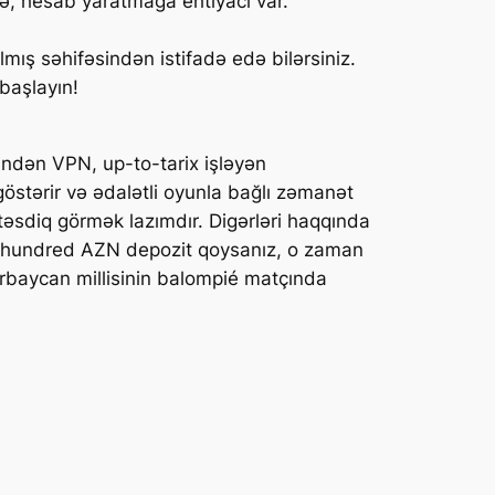
, hesab yaratmağa ehtiyacı var.
ış səhifəsindən istifadə edə bilərsiniz.
başlayın!
rindən VPN, up-to-tarix işləyən
göstərir və ədalətli oyunla bağlı zəmanət
təsdiq görmək lazımdır. Digərləri haqqında
one hundred AZN depozit qoysanız, o zaman
baycan millisinin balompié matçında