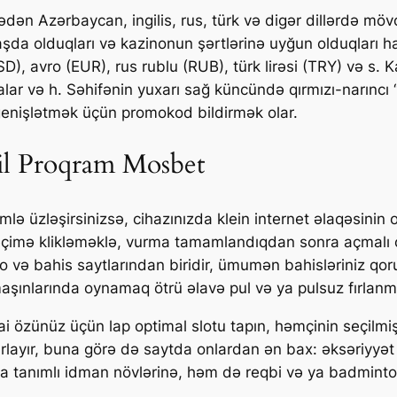
dən Azərbaycan, ingilis, rus, türk və digər dillərdə m
aşda olduqları və kazinonun şərtlərinə uyğun olduqları h
, avro (EUR), rus rublu (RUB), türk lirəsi (TRY) və s. K
utalar və h. Səhifənin yuxarı sağ küncündə qırmızı-narınc
genişlətmək üçün promokod bildirmək olar.
il Proqram Mosbet
lə üzləşirsinizsə, cihazınızda klein internet əlaqəsinin
seçimə klikləməklə, vurma tamamlandıqdan sonra açmalı 
və bahis saytlarından biridir, ümumən bahisləriniz qoru
ınlarında oynamaq ötrü əlavə pul və ya pulsuz fırlanma
ai özünüz üçün lap optimal slotu tapın, həmçinin seçilmiş
zırlayır, buna görə də saytda onlardan ən bax: əksəriyyət 
 tanımlı idman növlərinə, həm də reqbi və ya badminton 