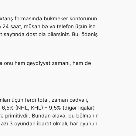
. Axtarış formasında bukmeker kontorunun
 24 saat, müsahibə və telefon üçün isə
 saytında dost ola bilərsiniz. Bu, ödəniş
 və onu həm qeydiyyat zamanı, həm də
unları üçün fərdi total, zaman cədvəli,
 6,5% (NHL, KHL) – 9,5% (digər liqalar)
 primitivdir. Bundan əlavə, bu bölmənin
azı 3 oyundan ibarət olmalı, hər oyunun