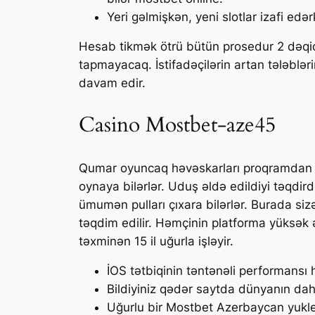
Yeri gəlmişkən, yeni slotlar izafi ed
Hesab tikmək ötrü bütün prosedur 2 dəqiq
tapmayacaq. İstifadəçilərin artan tələbləri
davam edir.
Casino Mostbet-aze45
Qumar oyuncaq həvəskarları proqramdan is
oynaya bilərlər. Uduş əldə edildiyi təqdi
ümumən pulları çıxara bilərlər. Burada siz
təqdim edilir. Həmçinin platforma yüksək
təxminən 15 il uğurla işləyir.
İOS tətbiqinin təntənəli performansı 
Bildiyiniz qədər saytda dünyanın dah
Uğurlu bir Mostbet Azerbaycan yukl