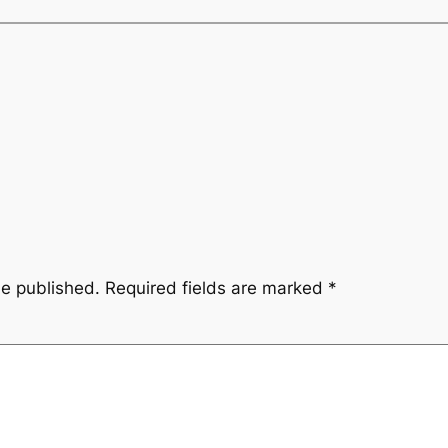
be published.
Required fields are marked
*