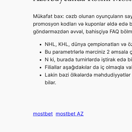
Mükafat bax: cəzb olunan oyunçuların sayın
promosyon kodları və kuponlar əldə edə bi
göndərməzdən əvvəl, bahisçiyə FAQ bölməs
NHL, KHL, dünya çempionatları və özg
Bu parametrlərlə mərciniz 2 əmsala ç
N ki, burada turnirlərdə iştirak ed
Filiallar aşağıdakılar da iç olmaqla v
Lakin bəzi ölkələrdə məhdudiyyətlər 
bilər.
mostbet
mostbet AZ