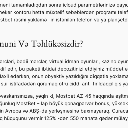
əməni tamamladıqdan sonra icloud parametrlərinizə qay
meker kontoru hətta müxtəlif səbəblərdən proqramı tele
stbet rəsmi yükləmə -in istənilən telefon və ya planşetdə
uni Və Təhlükəsizdir?
ləri, bədii mərclər, virtual idman oyunları, kazino oyun
lif edir, bu paketi ibtidai depozitinizi etdiyiniz müddət ə
axil edərkən, onun obyektiv yazıldığını diqqətlə yoxla
a sui-istifadədən qorumaq ötrü ciddi anti-fırıldaqçılıq siy
skarısınızsa, yəqin ki, Mostbet AZ-45 haqqında eşitmis
oşğunluq MostBet – lap böyük qonaqpərvər bonus, yüksək
ərin Avropa və ABŞ-da yerləşməsinə baxmayaraq. Curaca
aq hüququnu vermir 125% -dən 550 manata qədər mülayi