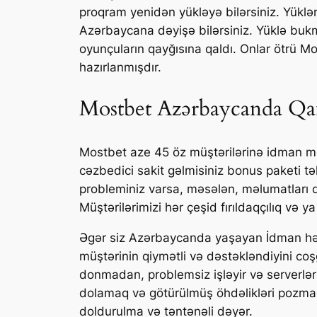
proqram yenidən yükləyə bilərsiniz. Yükl
Azərbaycana dəyişə bilərsiniz. Yüklə buk
oyunçuların qayğısına qaldı. Onlar ötrü Mo
hazırlanmışdır.
Mostbet Azərbaycanda Qan
Mostbet aze 45 öz müştərilərinə idman mərc
cəzbedici sakit gəlmisiniz bonus paketi tək
probleminiz varsa, məsələn, məlumatları d
Müştərilərimizi hər çeşid fırıldaqçılıq və y
Əgər siz Azərbaycanda yaşayan İdman həvə
müştərinin qiymətli və dəstəkləndiyini c
donmadan, problemsiz işləyir və serverl
dolamaq və götürülmüş öhdəlikləri pozm
doldurulma və təntənəli dəyər.