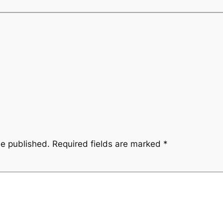
be published.
Required fields are marked
*