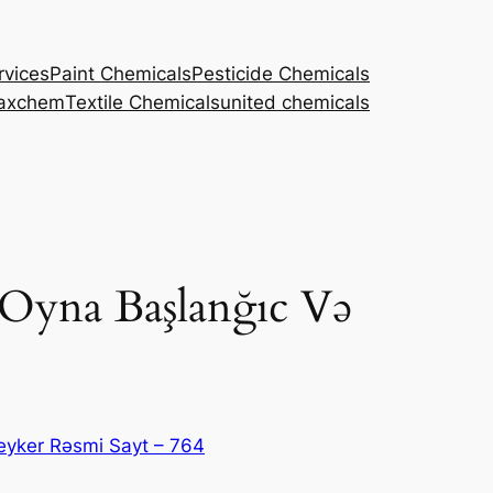
rvices
Paint Chemicals
Pesticide Chemicals
axchem
Textile Chemicals
united chemicals
 Oyna Başlanğıc Və
yker Rəsmi Sayt – 764