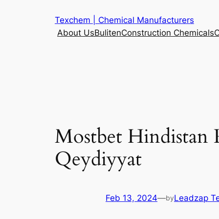
Skip
Texchem | Chemical Manufacturers
to
About Us
Buliten
Construction Chemicals
C
content
Mostbet Hindistan 
Qeydiyyat
Feb 13, 2024
—
Leadzap T
by