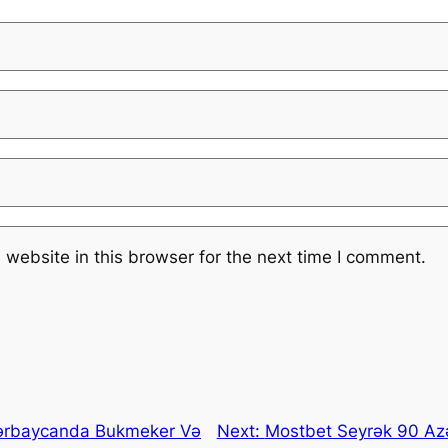
website in this browser for the next time I comment.
ərbaycanda Bukmeker Və
Next:
Mostbet Seyrək 90 A