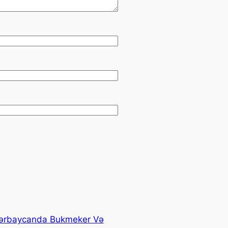
zərbaycanda Bukmeker Və