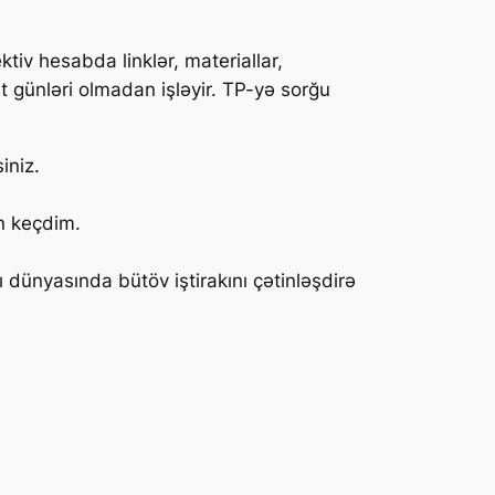
tiv hesabda linklər, materiallar,
 günləri olmadan işləyir. TP-yə sorğu
iniz.
n keçdim.
dünyasında bütöv iştirakını çətinləşdirə