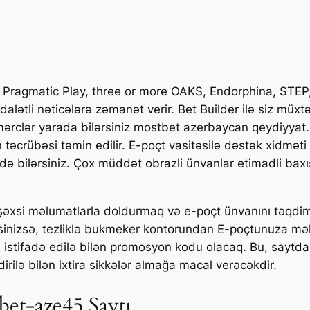
l, Pragmatic Play, three or more OAKS, Endorphina, 
alətli nəticələrə zəmanət verir. Bet Builder ilə siz müxtə
ərclər yarada bilərsiniz mostbet azerbaycan qeydiyyat.
 təcrübəsi təmin edilir. E-poçt vasitəsilə dəstək xidməti
ə bilərsiniz. Çox müddət obrazli ünvanlar etimadli baxı
 şəxsi məlumatlarla doldurmaq və e-poçt ünvanını təqdi
rsinizsə, tezliklə bukmeker kontorundan E-poçtunuza m
 istifadə edilə bilən promosyon kodu olacaq. Bu, saytda
ilə bilən ixtira sikkələr almağa macal verəcəkdir.
et-aze45 Saytı