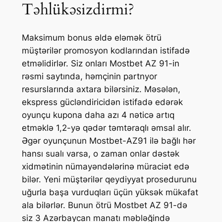
Təhlükəsizdirmi?
Maksimum bonus əldə eləmək ötrü
müştərilər promosyon kodlarından istifadə
etməlidirlər. Siz onları Mostbet AZ 91-in
rəsmi saytında, həmçinin partnyor
resurslarında axtara bilərsiniz. Məsələn,
ekspress gücləndiricidən istifadə edərək
oyunçu kupona daha azı 4 nəticə artıq
etməklə 1,2-yə qədər təmtəraqlı əmsal alır.
Əgər oyunçunun Mostbet-AZ91 ilə bağlı hər
hansı sualı varsa, o zaman onlar dəstək
xidmətinin nümayəndələrinə müraciət edə
bilər. Yeni müştərilər qeydiyyat prosedurunu
uğurla başa vurduqları üçün yüksək mükafat
ala bilərlər. Bunun ötrü Mostbet AZ 91-də
siz 3 Azərbaycan manatı məbləğində