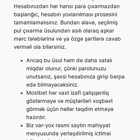
Hesabınızdan hər hansı para çıxarmazdan
başlanğıc, hesabın yoxlanılması prosesini
tamamlamalısınız. Bundan əlavə, seçilmiş
pul çıxarma üsulundan asılı olaraq aşkar
mərc tələblərinə və ya özgə şərtlərə cavab
verməli ola bilərsiniz.
Ancaq bu üsul həm də daha xatalı
miqdar olunur, çünki parolunuzu
unutsanız, şəxsi hesabınıza girişi bərpa
edə bilməyəcəksiniz.
Mostbet hər vaxt izafi çalişqanliq
göstərməyə və müştəriləri xoşbəxt
görmək üçün həllər təqdim etməyə
hazırdır.
Biz var-yox rəsmi saytın mahiyyət
menyusunda yerləşdirilmiş ictimai