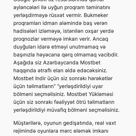
əyləncələri ilə uyğun proqram təminatını
yerləşdirməyə rüsxət vermir. Bukmeker
proqramları idman aləmində baş verən
hadisələri izləməyə, istənilən oxşar yerdə
proqnozlar verməyə imkan verir. Ancaq
duyğuları idarə etməyi unutmamaq və
başınızla həyəcana qərq olmamaq vacibdir.
Aşağıda siz Azərbaycanda Mostbet
haqqında ətraflı elan əldə edəcəksiniz.
Mostbet Indir üçün siz sonrakı hərəkətlər
üçün təlimatların” “yerləşdirildiyi uyar
bölməni seçməlisiniz. Mostbet Yükləməsi
üçün siz sonrakı fəaliyyət ötrü təlimatların
yerləşdirildiyi müvafiq bölməni seçməlisiniz.
Müştərilərə, oyunun gedişatında, real vaxt
rejimində oyunlara mərc eləmək imkanı