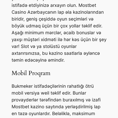
istifadə etdiyinizə arxayın olun. Mostbet
Casino Azərbaycanın lap əla kazinolarından
biridir, geniş çeşiddə oyun seçimləri və
böyük udmaq üçün bir çox yollar təklif edir.
Aşağı minimum mərclər, əcaib bonuslar və
yaxşı müştəri xidməti ilə hər kəs üçün bir şey
var! Slot və ya stolüstü oyunlar
axtarırsınızsa, bu kazino saatlarla əyləncə
təmin edəcəyinə əmindir.
Mobil Proqram
Bukmeker istifadəçilərinin rahatlığı ötrü
mobil versiya weil təklif edir. Bunlar
provayderlər tərəfindən buraxılmış və izafi
Mostbet kazino saytında yerləşdirilmiş lap
en təzə oyunlardır. Beləliklə, maksimum