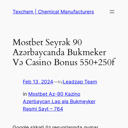
Skip
Texchem | Chemical Manufacturers
to
content
Mostbet Seyrək 90
Azərbaycanda Bukmeker
Və Casino Bonus 550+250f
Feb 13, 2024
—
Leadzap Team
by
in
Mostbet Az-90 Kazino
Azerbaycan Lap əla Bukmeyker
Rəsmi Sayt – 764
Google şirkəti öz resurslarında qumar