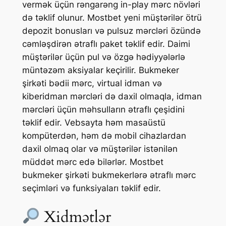
vermək üçün rəngarəng in-play mərc növləri
də təklif olunur. Mostbet yeni müştərilər ötrü
depozit bonusları və pulsuz mərcləri özündə
cəmləşdirən ətraflı paket təklif edir. Daimi
müştərilər üçün pul və özgə hədiyyələrlə
müntəzəm aksiyalar keçirilir. Bukmeker
şirkəti bədii mərc, virtual idman və
kiberidman mərcləri də daxil olmaqla, idman
mərcləri üçün məhsulların ətraflı çeşidini
təklif edir. Vebsayta həm masaüstü
kompüterdən, həm də mobil cihazlardan
daxil olmaq olar və müştərilər istənilən
müddət mərc edə bilərlər. Mostbet
bukmeker şirkəti bukmekerlərə ətraflı mərc
seçimləri və funksiyaları təklif edir.
Xidmətlər