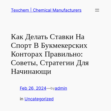
Skip
Texchem | Chemical Manufacturers
to
content
Как Делать Ставки На
Спорт В Букмекерских
Конторах Правильно:
Советы, Стратегии Для
Начинающи
Feb 26, 2024
—
admin
by
in
Uncategorized