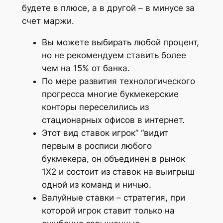
будете в плюсе, а в другой – в минусе за
счет маржи.
Вы можете выбирать любой процент,
но не рекомендуем ставить более
чем на 15% от банка.
По мере развития технологического
прогресса многие букмекерские
конторы переселились из
стационарных офисов в интернет.
Этот вид ставок игрок” “видит
первым в росписи любого
букмекера, он объединен в рынок
1Х2 и состоит из ставок на выигрыш
одной из команд и ничью.
Валуйные ставки – стратегия, при
которой игрок ставит только на