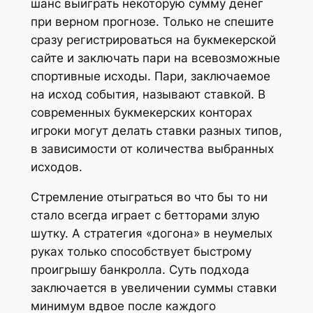
шанс выиграть некоторую сумму денег
при верном прогнозе. Только не спешите
сразу регистрироваться на букмекерской
сайте и заключать пари на всевозможные
спортивные исходы. Пари, заключаемое
на исход события, называют ставкой. В
современных букмекерских конторах
игроки могут делать ставки разных типов,
в зависимости от количества выбранных
исходов.
Стремление отыграться во что бы то ни
стало всегда играет с бетторами злую
шутку. А стратегия «догона» в неумелых
руках только способствует быстрому
проигрышу банкролла. Суть подхода
заключается в увеличении суммы ставки
минимум вдвое после каждого