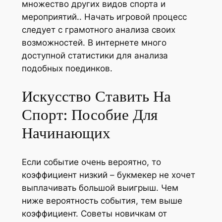
множество других видов спорта и
мероприятий.. Начать игровой процесс
следует с грамотного анализа своих
возможностей. В интернете много
доступной статистики для анализа
подобных поединков.
Искусство Ставить На
Спорт: Пособие Для
Начинающих
Если событие очень вероятно, то
коэффициент низкий – букмекер не хочет
выплачивать большой выигрыш. Чем
ниже вероятность события, тем выше
коэффициент. Советы новичкам от