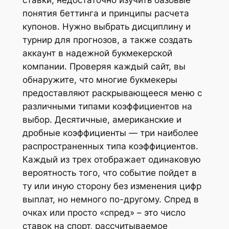
понятия беттинга и принципы расчета
купонов. Нужно выбрать дисциплину и
турнир для прогнозов, а также создать
аккаунт в надежной букмекерской
компании. Проверяя каждый сайт, вы
обнаружите, что многие букмекеры
предоставляют раскрывающееся меню с
различными типами коэффициентов на
выбор. Десятичные, американские и
дробные коэффициенты — три наиболее
распространенных типа коэффициентов.
Каждый из трех отображает одинаковую
вероятность того, что событие пойдет в
ту или иную сторону без изменения цифр
выплат, но немного по-другому. Спред в
очках или просто «спред» – это число
ставок на спорт, рассчитываемое