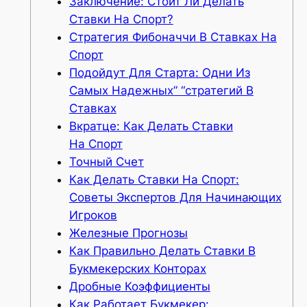
Заключение: Стоит Ли Делать
Ставки На Спорт?
Стратегия Фибоначчи В Ставках На
Спорт
Подойдут Для Старта: Одни Из
Самых Надежных” “стратегий В
Ставках
Вкратце: Как Делать Ставки
На Спорт
Точный Счет
Как Делать Ставки На Спорт:
Советы Экспертов Для Начинающих
Игроков
Железные Прогнозы
Как Правильно Делать Ставки В
Букмекерских Конторах
Дробные Коэффициенты
Как Работает Букмекер: