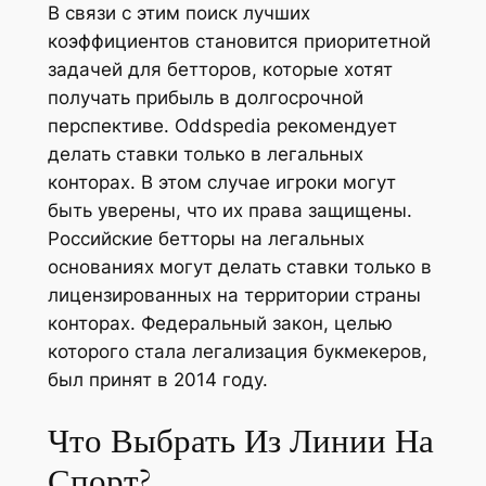
В связи с этим поиск лучших
коэффициентов становится приоритетной
задачей для бетторов, которые хотят
получать прибыль в долгосрочной
перспективе. Oddspedia рекомендует
делать ставки только в легальных
конторах. В этом случае игроки могут
быть уверены, что их права защищены.
Российские бетторы на легальных
основаниях могут делать ставки только в
лицензированных на территории страны
конторах. Федеральный закон, целью
которого стала легализация букмекеров,
был принят в 2014 году.
Что Выбрать Из Линии На
Спорт?