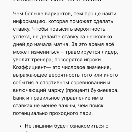
Чем больше вариантов, тем проще найти
информацию, которая поможет сделать
ставку. Чтобы повысить вероятность
успеха, не делайте ставку за несколько
дней до начала матча. За это время всё
может измениться – травмируется лидер,
уволят тренера, поссорятся игроки.
Коэффициент— это числовое значение,
выражающее вероятность того или иного
события в спортивном соревновании и
включающий маржу (процент) букмекера.
Банк и правильное управление им в
ставках не менее важны, чем поиск
потенциально проходного пари.
Не лишним будет ознакомиться с