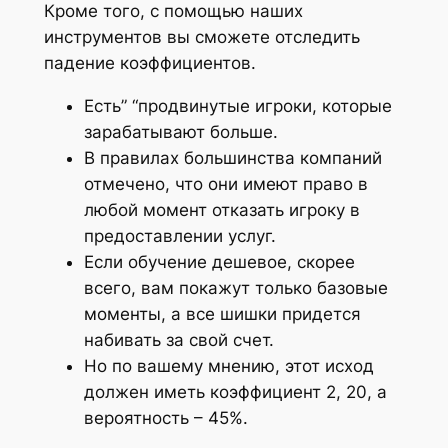
Кроме того, с помощью наших
инструментов вы сможете отследить
падение коэффициентов.
Есть” “продвинутые игроки, которые
зарабатывают больше.
В правилах большинства компаний
отмечено, что они имеют право в
любой момент отказать игроку в
предоставлении услуг.
Если обучение дешевое, скорее
всего, вам покажут только базовые
моменты, а все шишки придется
набивать за свой счет.
Но по вашему мнению, этот исход
должен иметь коэффициент 2, 20, а
вероятность – 45%.