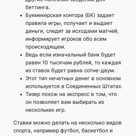
беттинга.
Букмекерская контора (БК) задает
правила игры, получает и выдает
деньги, следит за исходами матчей,
информирует игроков обо всем
происходящем.
Ведь если изначальный банк будет
равен 10 тысячам рублей, то каждая
из ставок будет равна сотне-двум.
Этот тип нечетных денег в основном
используется в Соединенных Штатах.
Тизер похож на экспресс в том, что
он позволяет вам выбирать из
нескольких игр.
Ставки можно делать на несколько видов
спорта, например футбол, баскетбол и