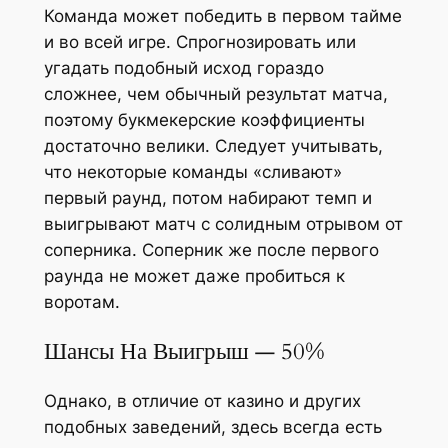
Команда может победить в первом тайме
и во всей игре. Спрогнозировать или
угадать подобный исход гораздо
сложнее, чем обычный результат матча,
поэтому букмекерские коэффициенты
достаточно велики. Следует учитывать,
что некоторые команды «сливают»
первый раунд, потом набирают темп и
выигрывают матч с солидным отрывом от
соперника. Соперник же после первого
раунда не может даже пробиться к
воротам.
Шансы На Выигрыш — 50%
Однако, в отличие от казино и других
подобных заведений, здесь всегда есть