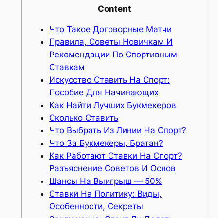
Content
Что Такое Договорные Матчи
Правила, Советы Новичкам И
Рекомендации По Спортивным
Ставкам
Искусство Ставить На Спорт:
Пособие Для Начинающих
Как Найти Лучших Букмекеров
Сколько Ставить
Что Выбрать Из Линии На Спорт?
Что За Букмекеры, Братан?
Как Работают Ставки На Спорт?
Разъяснение Советов И Основ
Шансы На Выигрыш — 50%
Ставки На Политику: Виды,
Особенности, Секреты