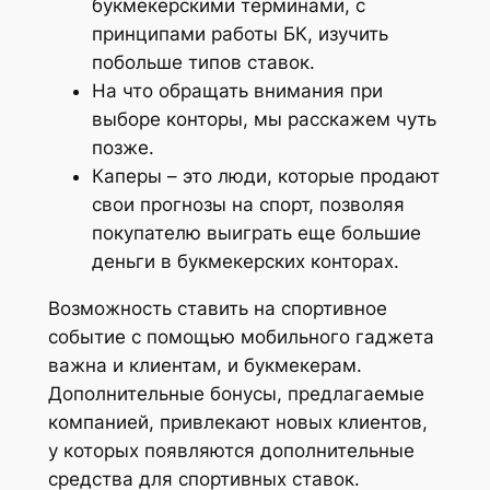
букмекерскими терминами, с
принципами работы БК, изучить
побольше типов ставок.
На что обращать внимания при
выборе конторы, мы расскажем чуть
позже.
Каперы – это люди, которые продают
свои прогнозы на спорт, позволяя
покупателю выиграть еще большие
деньги в букмекерских конторах.
Возможность ставить на спортивное
событие с помощью мобильного гаджета
важна и клиентам, и букмекерам.
Дополнительные бонусы, предлагаемые
компанией, привлекают новых клиентов,
у которых появляются дополнительные
средства для спортивных ставок.