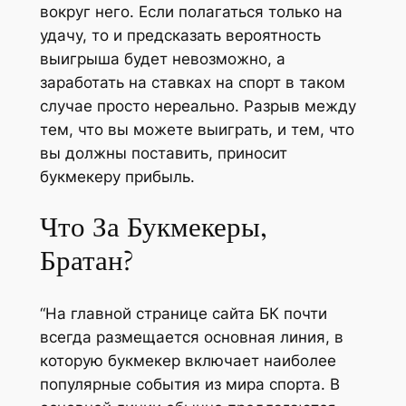
вокруг него. Если полагаться только на
удачу, то и предсказать вероятность
выигрыша будет невозможно, а
заработать на ставках на спорт в таком
случае просто нереально. Разрыв между
тем, что вы можете выиграть, и тем, что
вы должны поставить, приносит
букмекеру прибыль.
Что За Букмекеры,
Братан?
“На главной странице сайта БК почти
всегда размещается основная линия, в
которую букмекер включает наиболее
популярные события из мира спорта. В