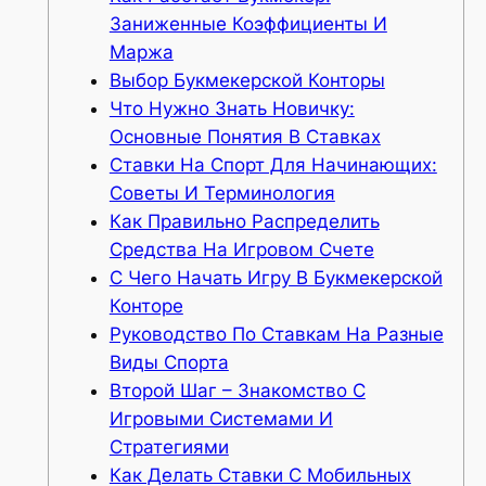
Заниженные Коэффициенты И
Маржа
Выбор Букмекерской Конторы
Что Нужно Знать Новичку:
Основные Понятия В Ставках
Ставки На Спорт Для Начинающих:
Советы И Терминология
Как Правильно Распределить
Средства На Игровом Счете
С Чего Начать Игру В Букмекерской
Конторе
Руководство По Ставкам На Разные
Виды Спорта
Второй Шаг – Знакомство С
Игровыми Системами И
Стратегиями
Как Делать Ставки С Мобильных