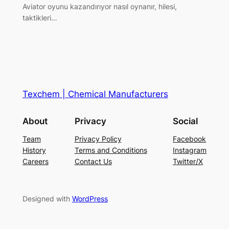
Aviator oyunu kazandırıyor nasıl oynanır, hilesi,
taktikleri…
Texchem | Chemical Manufacturers
About
Privacy
Social
Team
Privacy Policy
Facebook
History
Terms and Conditions
Instagram
Careers
Contact Us
Twitter/X
Designed with
WordPress