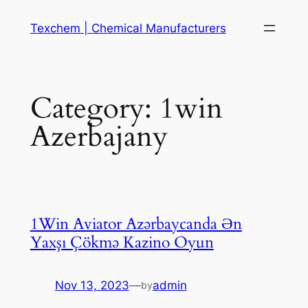
Skip
Texchem | Chemical Manufacturers
to
content
Category:
1win
Azerbajany
1Win Aviator Azərbaycanda Ən
Yaxşı Çökmə Kazino Oyun
Nov 13, 2023
—
admin
by