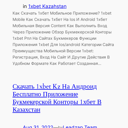
in
1xbet Kazahstan
Как Скачать 1хбет Мобильное Приложение? 1xbet
Mobile Как Скачать 1хбет На Ios И Android 1хбет
Мобильная Версия Content Как Выполнить Вход
Через Приложение Обзор Букмекерской Конторы
1xbet Рпл На Сайтах Букмекеров Функции
Приложения 1xbet Для Ios/android Категории Сайта
Преимущества Мобильной Версии 1xbet:
Регистрация, Вход На Сайт И Другие Действия В
Удобном Формате Как Работает Созданная…
Скачать 1xbet Kz На Андроид
Бесплатно Приложение
Букмекерской Конторы 1хбет В
Казахстан
Aug 31, 2022
—
Leadzap Team
by