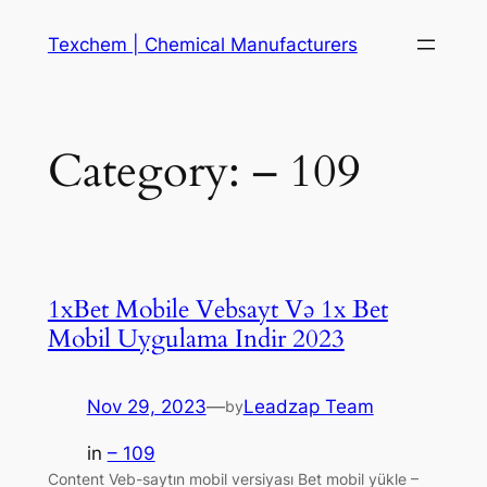
Skip
Texchem | Chemical Manufacturers
to
content
Category:
– 109
1xBet Mobile Vebsayt Və 1x Bet
Mobil Uygulama Indir 2023
Nov 29, 2023
—
Leadzap Team
by
in
– 109
Content Veb-saytın mobil versiyası Bet mobil yükle –