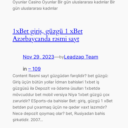
Oyunlar Casino Oyunlar Bir gün uluslararası kadınlar Bir
gün uluslararası kadınlar
1xBet giriş, güzgü 1 xBet
Azərbaycanda rəsmi sayt
Nov 29, 2023
—
Leadzap Team
by
in
– 109
Content Rəsmi sayt güzgüdən fərqlidir? bet güzgü:
Giriş üçün bütün yollar İdman bahisləri 1xbet iş
güzgüsü ilə Depozit və ödəmə üsulları 1xbetdə
mövcuddur bet mobil versiya Niyə 1xbet güzgü çox
zəruridir? ESports-da bahislər Bet: giriş, güzgü 1 xBet
betdən pul çıxarmaq üçün nə qədər vaxt lazımdır?
Necə depozit qoymaq olar? bet, Rusiyadan bahis
şirkətidir. 2007…