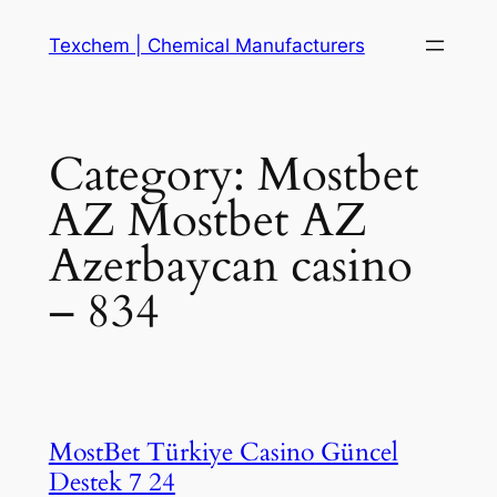
Skip
Texchem | Chemical Manufacturers
to
content
Category:
Mostbet
AZ Mostbet AZ
Azerbaycan casino
– 834
MostBet Türkiye Casino Güncel
Destek 7 24