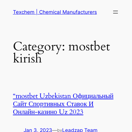
Skip
Texchem | Chemical Manufacturers
to
content
Category:
mostbet
kirish
“mostbet Uzbekistan Официальный
Сайт Спортивных Ставок И
Онлайн-казино Uz 2023
Jan 3, 2023
—
Leadzap Team
by