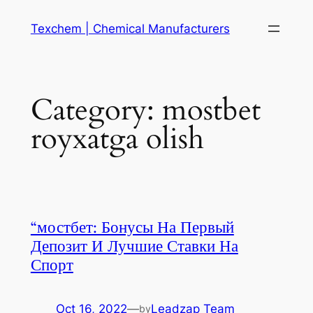
Skip
Texchem | Chemical Manufacturers
to
content
Category:
mostbet
royxatga olish
“мостбет: Бонусы На Первый
Депозит И Лучшие Ставки На
Спорт
Oct 16, 2022
—
Leadzap Team
by