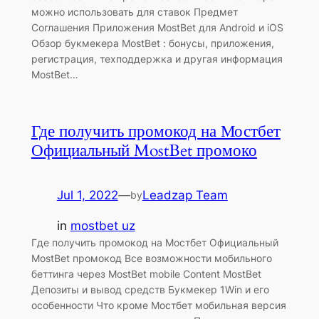
можно использовать для ставок Предмет
Соглашения Приложения MostBet для Android и iOS
Обзор букмекера MostBet : бонусы, приложения,
регистрация, техподдержка и другая информация
MostBet…
Где получить промокод на Мостбет
Официальный MostBet промоко
Jul 1, 2022
—
Leadzap Team
by
in
mostbet uz
Где получить промокод на Мостбет Официальный
MostBet промокод Все возможности мобильного
беттинга через MostBet mobile Content MostBet
Депозиты и вывод средств Букмекер 1Win и его
особенности Что кроме Мостбет мобильная версия