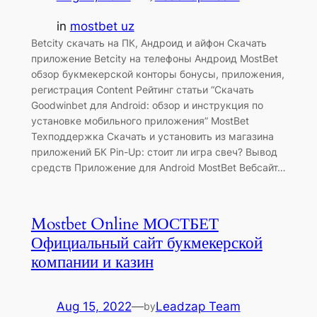
in
mostbet uz
Betcity скачать на ПК, Андроид и айфон Скачать
приложение Betcity на телефоны Андроид MostBet
обзор букмекерской конторы бонусы, приложения,
регистрация Content Рейтинг статьи “Скачать
Goodwinbet для Android: обзор и инструкция по
установке мобильного приложения” MostBet
Техподдержка Скачать и установить из магазина
приложений БК Pin-Up: стоит ли игра свеч? Вывод
средств Приложение для Android MostBet Вебсайт…
Mostbet Online МОСТБЕТ
Официальный сайт букмекерской
компании и казин
Aug 15, 2022
—
Leadzap Team
by