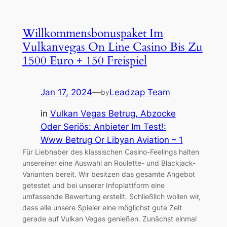
Willkommensbonuspaket Im
Vulkanvegas On Line Casino Bis Zu
1500 Euro + 150 Freispiel
Jan 17, 2024
—
Leadzap Team
by
in
Vulkan Vegas Betrug, Abzocke
Oder Seriös: Anbieter Im Test!:
Www Betrug Or Libyan Aviation – 1
Für Liebhaber des klassischen Casino-Feelings halten
unsereiner eine Auswahl an Roulette- und Blackjack-
Varianten bereit. Wir besitzen das gesamte Angebot
getestet und bei unserer Infoplattform eine
umfassende Bewertung erstellt. Schließlich wollen wir,
dass alle unsere Spieler eine möglichst gute Zeit
gerade auf Vulkan Vegas genießen. Zunächst einmal