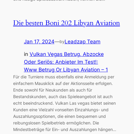
Die besten Boni 202 Libyan Aviation
Jan 17, 2024
—
Leadzap Team
by
in
Vulkan Vegas Betrug, Abzocke
Oder Seriös: Anbieter Im Test!:
Www Betrug Or Libyan Aviation – 1
Für die Turniere muss ebenfalls eine Anmeldung per
einfachem Mausklick auf der Aktionsseite erfolgen.
Ende sowohl für Neukunden als auch für
Bestandskunden, auch das Spieleangebot ist auch
echt beeindruckend. Vulkan Las vegas bietet seinen
Kunden eine Vielzahl vonseiten Einzahlungs- und
Auszahlungsoptionen, die einen bequemen und
reibungslosen Spielbetrieb ermöglichen. Die
Mindestbeträge für Ein- und Auszahlungen hängen…