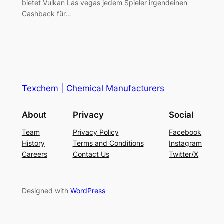
bietet Vulkan Las vegas jedem Spieler irgendeinen
Cashback für…
Texchem | Chemical Manufacturers
About
Privacy
Social
Team
Privacy Policy
Facebook
History
Terms and Conditions
Instagram
Careers
Contact Us
Twitter/X
Designed with
WordPress