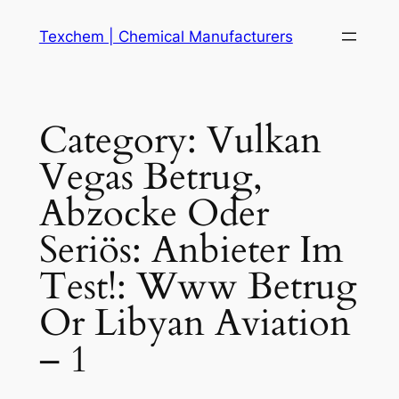
Skip
Texchem | Chemical Manufacturers
to
content
Category:
Vulkan
Vegas Betrug,
Abzocke Oder
Seriös: Anbieter Im
Test!: Www Betrug
Or Libyan Aviation
– 1