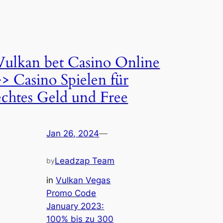
Vulkan bet Casino Online
>> Casino Spielen für
echtes Geld und Free
Jan 26, 2024
—
Leadzap Team
by
in
Vulkan Vegas
Promo Code
January 2023:
100% bis zu 300