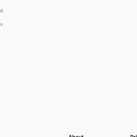
ll
no