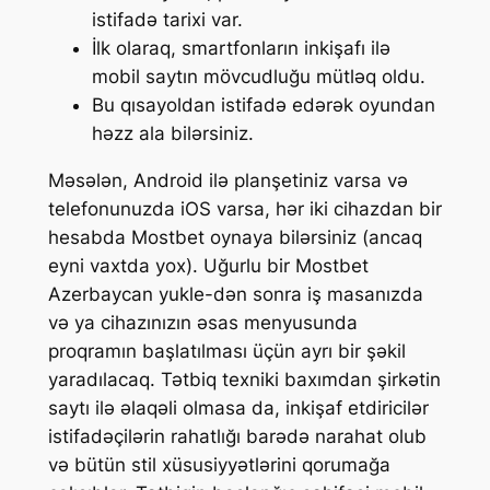
istifadə tarixi var.
İlk olaraq, smartfonların inkişafı ilə
mobil saytın mövcudluğu mütləq oldu.
Bu qısayoldan istifadə edərək oyundan
həzz ala bilərsiniz.
Məsələn, Android ilə planşetiniz varsa və
telefonunuzda iOS varsa, hər iki cihazdan bir
hesabda Mostbet oynaya bilərsiniz (ancaq
eyni vaxtda yox). Uğurlu bir Mostbet
Azerbaycan yukle-dən sonra iş masanızda
və ya cihazınızın əsas menyusunda
proqramın başlatılması üçün ayrı bir şəkil
yaradılacaq. Tətbiq texniki baxımdan şirkətin
saytı ilə əlaqəli olmasa da, inkişaf etdiricilər
istifadəçilərin rahatlığı barədə narahat olub
və bütün stil xüsusiyyətlərini qorumağa