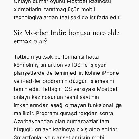
Onlayn qumar oyunu Mostbet kazinosu
xidmətlərini tanıtmaq üçün mobil
texnologiyalardan fəal şəkildə istifadə edir.
Siz Mostbet Indir: bonusu necə əldə
etmək olar?
Tətbiqin yüksək performansı hətta
köhnəlmiş smartfon və İOS ilə işləyən
planşetlərdə də təmin edilir. Köhnə iPhone
və iPad-lər proqramın düzgün işləməsini
təmin edir. Tətbiqin iOS versiyası Mostbet
onlayn kazinosunun rəsmi saytının
imkanlarından aşağı olmayan funksionallığa
malikdir. Proqramı quraşdırdıqdan sonra
Azərbaycandan olan qumarbazlar tam
hüquqlu onlayn kazinoya çıxış əldə edirlər.
Smartfonlar və planşetlər üçün mobil