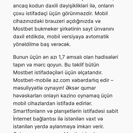
ancaq kodun daxili dəyişiklikləri ilə, onların
çoxu istifadəçi üçün görünməzdir. Mobil
cihazınızdaki brauzeri açdığınızda və
Mostbet bukmeker şirkətinin sayt ünvanını
daxil etdikdə, mobil versiyaya avtomatik
yönəldilmə baş verəcək.
Bunun üçün ən azı 1,7 əmsalı olan hadisələri
tapın və mərc qoyun. Bu təklif bütün
Mostbet istifadəçiləri üçün əlçatandır.
Mostbet-mobile az.com xəbərdarlıq edir –
məsuliyyətlə oynayın! Əksər qumar
həvəskarları onlayn kazino oynamaq üçün
mobil cihazlardan istifadə edirlər.
Smartfonların və planşetlərin istifadəsi sabit
İnternet bağlantısı ilə istənilən vaxt və
istənilən yerdə əylənməyə imkan verir.