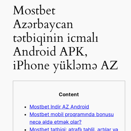
Mostbet
Azərbaycan
tətbiqinin icmalı
Android APK,
iPhone yükləmə AZ
Content
Mostbet Indir AZ Android
Mostbet mobil proqramında bonusu
necə əldə etmək olar?
Mostbet tətbiqi: ətraflı təhlil, artılar və