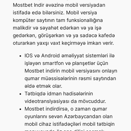
Mostbet Indir əvəzinə mobil versiyadan
istifadə edə bilərsiniz. Mobil versiya
kompüter saytının tam funksionallığına
malikdir və səyahət edərkən və ya işə
gedərkən, görüşərkən və ya sadəcə kafedə
oturarkən yaxşı vaxt keçirməyə imkan verir.
IOS və Android əməliyyat sistemləri ilə
işləyən smartfon və planşetlər üçün
Mostbet indirin mobil versiyasını onlayn
qumar müəssisələrinin rəsmi saytından
əldə etmək olar.
Tətbiqdə idman hadisələrinin
videotranslyasiyası da mövcuddur.
Mostbet indirdirsə, o zaman qumar
oyunlarını sevən Azərbaycandan olan
mobil cihaz istifadəçiləri mobil tətbiqin