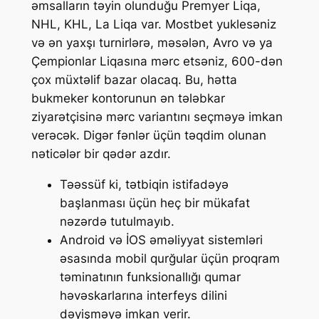
əmsalların təyin olunduğu Premyer Liqa,
NHL, KHL, La Liqa var. Mostbet yuklesəniz
və ən yaxşı turnirlərə, məsələn, Avro və ya
Çempionlar Liqasına mərc etsəniz, 600-dən
çox müxtəlif bazar olacaq. Bu, hətta
bukmeker kontorunun ən tələbkar
ziyarətçisinə mərc variantını seçməyə imkan
verəcək. Digər fənlər üçün təqdim olunan
nəticələr bir qədər azdır.
Təəssüf ki, tətbiqin istifadəyə
başlanması üçün heç bir mükafat
nəzərdə tutulmayıb.
Android və İOS əməliyyat sistemləri
əsasında mobil qurğular üçün proqram
təminatının funksionallığı qumar
həvəskarlarına interfeys dilini
dəyişməyə imkan verir.