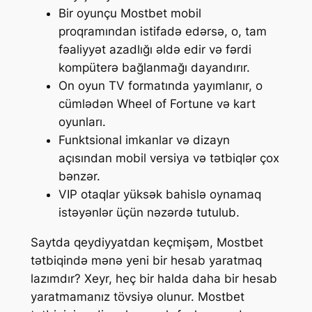
Bir oyunçu Mostbet mobil
proqramından istifadə edərsə, o, tam
fəaliyyət azadlığı əldə edir və fərdi
kompüterə bağlanmağı dayandırır.
On oyun TV formatında yayımlanır, o
cümlədən Wheel of Fortune və kart
oyunları.
Funktsional imkanlar və dizayn
açısından mobil versiya və tətbiqlər çox
bənzər.
VIP otaqlar yüksək bahislə oynamaq
istəyənlər üçün nəzərdə tutulub.
Saytda qeydiyyatdan keçmişəm, Mostbet
tətbiqində mənə yeni bir hesab yaratmaq
lazımdır? Xeyr, heç bir halda daha bir hesab
yaratmamanız tövsiyə olunur. Mostbet