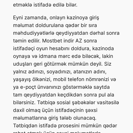
etməklə istifadə edilə bilər.
Eyni zamanda, onlayn kazinoya giriş
məlumat doldurulana qədər bir sıra
məhdudiyyətlərlə qeydiyyatdan dərhal sonra
təmin edilir. Mostbet indir AZ sonra
istifadəçi oyun hesabını doldura, kazinoda
oynaya və idmana mərc edə biləcək, lakin
uduşları geri götürmək mümkün deyil. Siz
yalnız adınızı, soyadınızı, atanızın adını,
yaşayış ölkənizi, mobil telefon nömrənizi və
ya e-poçt ünvanınızı göstərməklə saytda
tam qeydiyyatdan keçdikdən sonra pul ala
bilərsiniz. Tətbiqə sosial şəbəkələr vasitəsilə
daxil olmaq üçün istifadəçinin şəxsi
məlumatlarına giriş tələb olunacaq.
Tətbiqdən istifadə prosesini mümkün qədər