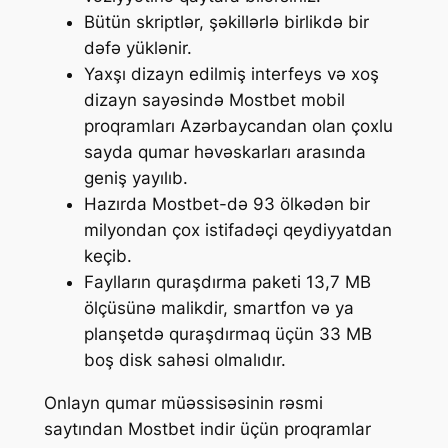
Bütün skriptlər, şəkillərlə birlikdə bir
dəfə yüklənir.
Yaxşı dizayn edilmiş interfeys və xoş
dizayn sayəsində Mostbet mobil
proqramları Azərbaycandan olan çoxlu
sayda qumar həvəskarları arasında
geniş yayılıb.
Hazırda Mostbet-də 93 ölkədən bir
milyondan çox istifadəçi qeydiyyatdan
keçib.
Faylların quraşdırma paketi 13,7 MB
ölçüsünə malikdir, smartfon və ya
planşetdə quraşdırmaq üçün 33 MB
boş disk sahəsi olmalıdır.
Onlayn qumar müəssisəsinin rəsmi
saytından Mostbet indir üçün proqramlar