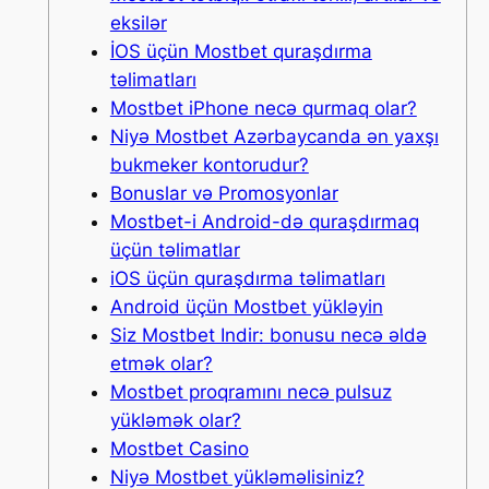
eksilər
İOS üçün Mostbet quraşdırma
təlimatları
Mostbet iPhone necə qurmaq olar?
Niyə Mostbet Azərbaycanda ən yaxşı
bukmeker kontorudur?
Bonuslar və Promosyonlar
Mostbet-i Android-də quraşdırmaq
üçün təlimatlar
iOS üçün quraşdırma təlimatları
Android üçün Mostbet yükləyin
Siz Mostbet Indir: bonusu necə əldə
etmək olar?
Mostbet proqramını necə pulsuz
yükləmək olar?
Mostbet Casino
Niyə Mostbet yükləməlisiniz?