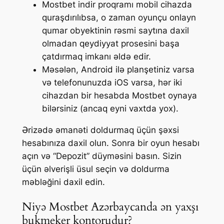
Mostbet indir proqramı mobil cihazda
quraşdırılıbsa, o zaman oyunçu onlayn
qumar obyektinin rəsmi saytına daxil
olmadan qeydiyyat prosesini başa
çatdırmaq imkanı əldə edir.
Məsələn, Android ilə planşetiniz varsa
və telefonunuzda iOS varsa, hər iki
cihazdan bir hesabda Mostbet oynaya
bilərsiniz (ancaq eyni vaxtda yox).
Ərizədə əmanəti doldurmaq üçün şəxsi
hesabınıza daxil olun. Sonra bir oyun hesabı
açın və “Depozit” düyməsini basın. Sizin
üçün əlverişli üsul seçin və doldurma
məbləğini daxil edin.
Niyə Mostbet Azərbaycanda ən yaxşı
bukmeker kontorudur?