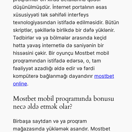
düşünülmüşdür. İnternet portalının əsas
xüsusiyyəti tək səhifəli interfeys
texnologiyasından istifadə edilməsidir. Bütün
skriptlər, şəkillərlə birlikdə bir dəfə yüklənir.
Tədbirlər və ya bölmələr arasında keçid
hətta yavaş internetlə də saniyənin bir
hissəsini çəkir. Bir oyunçu Mostbet mobil
proqramından istifadə edərsə, o, tam
fəaliyyət azadlığı əldə edir və fərdi
kompüterə bağlanmağı dayandırır
mostbet
online
.
Mostbet mobil proqramında bonusu
necə əldə etmək olar?
Birbaşa saytdan və ya proqram
mağazasında yükləmək asandır. Mostbet