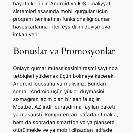
həyata keçirilir. Android və İOS əməliyyat
sistemləri əsasında mobil qurğular üçün
proqram təminatının funksionallığı qumar
həvəskarlarına interfeys dilini dəyişməyə
imkan verir.
Bonuslar və Promosyonlar
Onlayn qumar müəssisəsinin rəsmi saytında
tətbiqləri yükləmək üçün bölməyə keçərək,
Android loqosunu vurmalısınız. Bundan
sonra, “Android üçün yüklə” düyməsini
sıxmağınız lazım olan bir səhifə açılır.
Mostbet AZ indir quraşdırma faylları paketi
ya masaüstü kompüterdən istifadə etməklə,
həm də sonradan smartfon və ya planşetə
ötürülməklə və ya mobil cihazdan istifadə