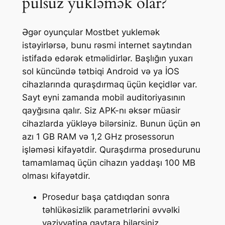
pulsuz yükləmək olar?
Əgər oyunçular Mostbet yuklemək
istəyirlərsə, bunu rəsmi internet saytından
istifadə edərək etməlidirlər. Başlığın yuxarı
sol küncündə tətbiqi Android və ya İOS
cihazlarında quraşdırmaq üçün keçidlər var.
Sayt eyni zamanda mobil auditoriyasının
qayğısına qalır. Siz APK-nı əksər müasir
cihazlarda yükləyə bilərsiniz. Bunun üçün ən
azı 1 GB RAM və 1,2 GHz prosessorun
işləməsi kifayətdir. Quraşdırma prosedurunu
tamamlamaq üçün cihazın yaddaşı 100 MB
olması kifayətdir.
Prosedur başa çatdıqdan sonra
təhlükəsizlik parametrlərini əvvəlki
vəziyyətinə qaytara bilərsiniz.