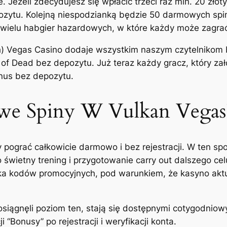
e. Jeżeli zdecydujesz się wpłacić trzeci raz min. 20 zł
ozytu. Kolejną niespodzianką będzie 50 darmowych spi
ielu habgier hazardowych, w które każdy może zagrać z
h) Vegas Casino dodaje wszystkim naszym czytelnikom 
f Dead bez depozytu. Już teraz każdy gracz, który za
nus bez depozytu.
we Spiny W Vulkan Vegas
pograć całkowicie darmowo i bez rejestracji. W ten sp
 świetny trening i przygotowanie carry out dalszego cel
ilka kodów promocyjnych, pod warunkiem, że kasyno akt
siągnęli poziom ten, stają się dostępnymi cotygodniow
 “Bonusy” po rejestracji i weryfikacji konta.