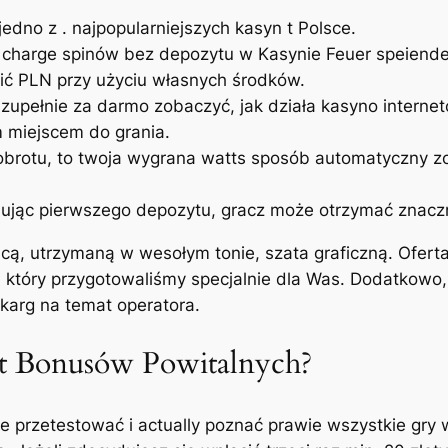
edno z . najpopularniejszych kasyn t Polsce.
of charge spinów bez depozytu w Kasynie Feuer speiend
ić PLN przy użyciu własnych środków.
zupełnie za darmo zobaczyć, jak działa kasyno internet
m miejscem do grania.
brotu, to twoja wygrana watts sposób automatyczny zo
onując pierwszego depozytu, gracz może otrzymać znac
cą, utrzymaną w wesołym tonie, szata graficzną. Ofert
u, który przygotowaliśmy specjalnie dla Was. Dodatkowo,
skarg na temat operatora.
t Bonusów Powitalnych?
 przetestować i actually poznać prawie wszystkie gry