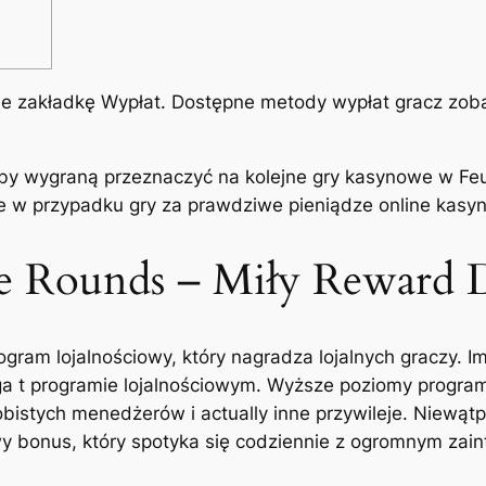
nie zakładkę Wypłat. Dostępne metody wypłat gracz zob
aby wygraną przeznaczyć na kolejne gry kasynowe w Fe
e w przypadku gry za prawdziwe pieniądze online kasyno
e Rounds – Miły Reward D
ram lojalnościowy, który nagradza lojalnych graczy. Im 
a t programie lojalnościowym. Wyższe poziomy program
istych menedżerów i actually inne przywileje. Niewątp
wy bonus, który spotyka się codziennie z ogromnym zai