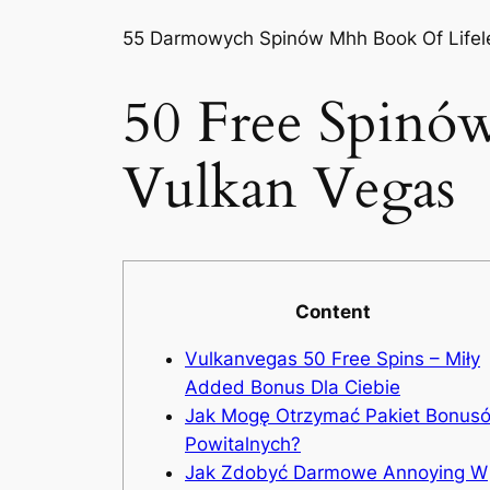
55 Darmowych Spinów Mhh Book Of Lifel
50 Free Spinó
Vulkan Vegas
Content
Vulkanvegas 50 Free Spins – Miły
Added Bonus Dla Ciebie
Jak Mogę Otrzymać Pakiet Bonus
Powitalnych?
Jak Zdobyć Darmowe Annoying W