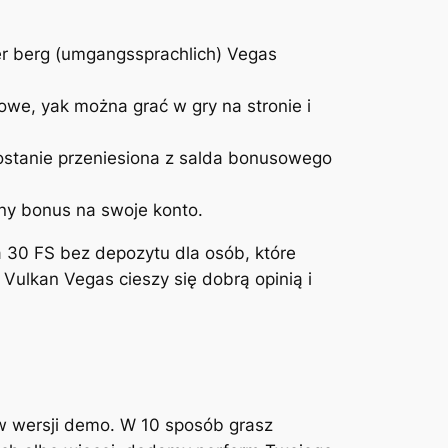
er berg (umgangssprachlich) Vegas
owe, yak można grać w gry na stronie i
stanie przeniesiona z salda bonusowego
zny bonus na swoje konto.
a 30 FS bez depozytu dla osób, które
 Vulkan Vegas cieszy się dobrą opinią i
 w wersji demo. W 10 sposób grasz