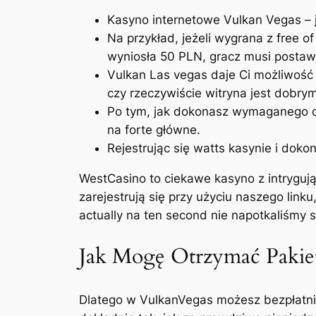
Kasyno internetowe Vulkan Vegas – j
Na przykład, jeżeli wygrana z free 
wyniosła 50 PLN, gracz musi postaw
Vulkan Las vegas daje Ci możliwość 
czy rzeczywiście witryna jest dobry
Po tym, jak dokonasz wymaganego o
na forte główne.
Rejestrując się watts kasynie i dok
WestCasino to ciekawe kasyno z intrygują
zarejestrują się przy użyciu naszego link
actually na ten second nie napotkaliśmy 
Jak Mogę Otrzymać Pakie
Dlatego w VulkanVegas możesz bezpłatnie