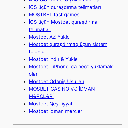
iOS üçün quraşdırma təlimatları
MOSTBET fast games
İOS üçün Mostbet quraşdırma
təlimatları
Mostbet AZ Yükle
Mostbet quraşdırmaq üçün sistem
tələbləri
Mostbet Indir & Yukle
Mostbet-i iPhone-da necə yükləmək
olar
Mostbet Ödəniş Üsulları
MOSBET CASINO VƏ İDMAN
MƏRCLƏRİ
Mostbet Qeydiyyat
Mostbet İdman mərcləri