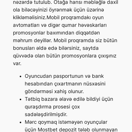
nəzərdə tutulub. Otağa hansı məbləğlə daxil
ola biləcəyinizi öyrənmək üçün üzərinə
klikləməlisiniz.Mobil proqramdakı oyun
avtomatları və digər qumar həvəskarları
promosyonlar baxımından diqqətdən
məhrum deyillər. Mobil proqramda siz bütün
bonusları əldə edə bilərsiniz, saytda
qüvvədə olan bütün promosyonlara çıxışınız
var.
Oyuncudan pasportunun və bank
hesabından çıxartmanın nüsxəsini
göndərməsi xahiş olunur.
Tətbiq bazara əlavə edilə bildiyi üçün
quraşdırma prosesi çox
sadələşdirilmişdir.
Mərc qoymaq istəməyən oyunçular
üçün Mostbet depozit tələb olunmayan