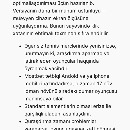
optimallaşdırılması üçün hazırlanıb.
Versiyanın daha bir mühüm üstünlüyü –
müəyyən cihazın ekran ölçüsünə
uyğunlaşdırma. Bunun sayəsində klik
xətasının ehtimalı təxminən sıfıra endirilir.
Əgər siz tennis mərclərində yenisinizsə,
unutmayın ki, araşdırma aparmaq və
iştirak edən oyunçular haqqında
öyrənmək vacibdir.
Mostbet tətbiqi Andoid və ya Iphone
mobil cihazındadırsa, o zaman 17 növ
idman növünü sıradakı qumar oyunçusu
mənimsəyə bilər.
Standart elementlərin olması ərizə ilə
qarşılıqlı əlaqəni asanlaşdırır.
Quraşdırma zamanı problemlər
yaranarsa, oyunçu qaynar xətt nömrəsi