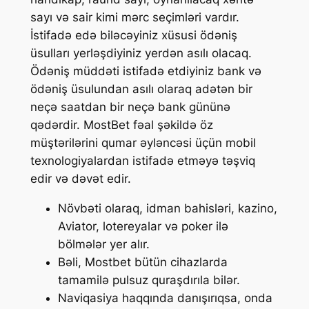
sayı və sair kimi mərc seçimləri vardır.
İstifadə edə biləcəyiniz xüsusi ödəniş
üsulları yerləşdiyiniz yerdən asılı olacaq.
Ödəniş müddəti istifadə etdiyiniz bank və
ödəniş üsulundan asılı olaraq adətən bir
neçə saatdan bir neçə bank gününə
qədərdir. MostBet fəal şəkildə öz
müştərilərini qumar əyləncəsi üçün mobil
texnologiyalardan istifadə etməyə təşviq
edir və dəvət edir.
Növbəti olaraq, idman bahisləri, kazino,
Aviator, lotereyalar və poker ilə
bölmələr yer alır.
Bəli, Mostbet bütün cihazlarda
tamamilə pulsuz quraşdırıla bilər.
Naviqasiya haqqında danışırıqsa, onda