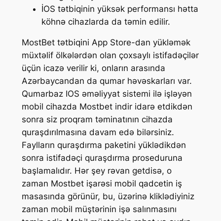
İOS tətbiqinin yüksək performansı hətta
köhnə cihazlarda da təmin edilir.
MostBet tətbiqini App Store-dan yükləmək
müxtəlif ölkələrdən olan çoxsaylı istifadəçilər
üçün icazə verilir ki, onların arasında
Azərbaycandan da qumar həvəskarları var.
Qumarbaz IOS əməliyyat sistemi ilə işləyən
mobil cihazda Mostbet indir idarə etdikdən
sonra siz proqram təminatının cihazda
quraşdırılmasına davam edə bilərsiniz.
Faylların quraşdırma paketini yüklədikdən
sonra istifadəçi quraşdırma proseduruna
başlamalıdır. Hər şey rəvan getdisə, o
zaman Mostbet işarəsi mobil qadcetin iş
masasında görünür, bu, üzərinə kliklədiyiniz
zaman mobil müştərinin işə salınmasını