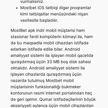
vurmalısınız.
Mostbet iOS tətbiqi digər proqramlar
kimi tətbiqatlar menüsündəki nişan
vasitəsilə başladılır.
MostBet apk indir mobil müştərisi həm
stasionar fərdi kompüterin köməyi ilə, həm
də bu məqsədlə mobil cihazdan istifadə
edərkən istifadə edilə bilər. Android
əməliyyat sistemi ilə işləyən mobil qacetdə
quraşdırmaq üçün 33 MB boş disk sahəsi
olmalıdır. Android əməliyyat sistemi ilə
işləyən cihazlarda quraşdırmaq üçün
nəzərdə tutulmuş Mostbet mobil
müştərisinin funksionallığı bukmeker
kontorunun rəsmi internet portalından heç
də geri qalmır. Qumar istifadəçilərinin böyük
əksəriyyəti əyləncə üçün mobil cihazlardan