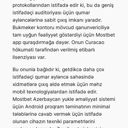
protokollarından istifadə edir ki, bu da geniş
istifadəçi auditoriyası üçün qumar
əyləncələrinə sabit çıxış imkanı yaradır.
Bukmeker kontoru mövcud qanunvericiliyə
tam uyğun fəaliyyət göstərdiyi üçün Mostbet
app quraşdırmağa dəyər. Onun Curacao
hökuməti tərəfindən verilmiş etibarlı
lisenziyası var.
Bu onunla bağlıdır ki, getdikcə daha çox
istifadəçi qumar əyləncə sahəsində
xidmətlərə çıxış əldə etmək üçün məhz
mobil texnologiyalardan istifadə edir.
Mostbet Azerbaycan yukle əməliyyat sistemi
üçün Android proqram təminatının minimal
tələblərinə cavab vermək üçün istifadə
olunan cihazın texniki parametrlərini