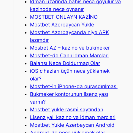
İdman üzərində bahis necə qoyulur və
kazinoda necə oynanır
MOSTBET ONLAYN KAZİNO
Mostbet Azerbaycan Yukle
Mostbet Azərbaycanda niyə APK
lazımdır
Mosbet AZ – kazino və bukmeker
Mostbet-də Canlı İdman Mərcləri
Balansı Necə Doldurmaq Olar
iOS cihazları üçün necə yükləmək
olar?
Mostbet-in iPhone-da quraşdırılması
Bukmeker kontorunun lisenziyası
varmı?
Mostbet yukle rəsmi saytından
Lisenziyalı kazino və idman mərcləri
Mostbet Yukle Azerbaycan Android
Android-də necə yükləmək olar