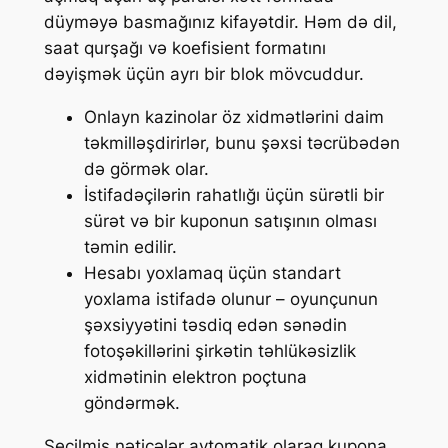
düyməyə basmağınız kifayətdir. Həm də dil,
saat qurşağı və koefisient formatını
dəyişmək üçün ayrı bir blok mövcuddur.
Onlayn kazinolar öz xidmətlərini daim
təkmilləşdirirlər, bunu şəxsi təcrübədən
də görmək olar.
İstifadəçilərin rahatlığı üçün sürətli bir
sürət və bir kuponun satışının olması
təmin edilir.
Hesabı yoxlamaq üçün standart
yoxlama istifadə olunur – oyunçunun
şəxsiyyətini təsdiq edən sənədin
fotoşəkillərini şirkətin təhlükəsizlik
xidmətinin elektron poçtuna
göndərmək.
Seçilmiş nəticələr avtomatik olaraq kupona