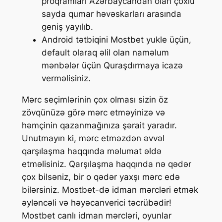
proqramları Azərbaycandan olan çoxlu
sayda qumar həvəskarları arasında
geniş yayılıb.
Android tətbiqini Mostbet yukle üçün,
default olaraq əlil olan naməlum
mənbələr üçün Quraşdırmaya icazə
verməlisiniz.
Mərc seçimlərinin çox olması sizin öz
zövqünüzə görə mərc etməyinizə və
həmçinin qazanmağınıza şərait yaradır.
Unutmayın ki, mərc etməzdən əvvəl
qarşılaşma haqqında məlumat əldə
etməlisiniz. Qarşılaşma haqqında nə qədər
çox bilsəniz, bir o qədər yaxşı mərc edə
bilərsiniz. Mostbet-də idman mərcləri etmək
əyləncəli və həyəcanverici təcrübədir!
Mostbet canlı idman mərcləri, oyunlar