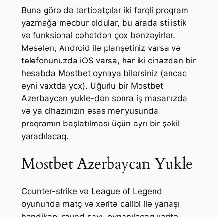
Buna görə də tərtibatçılar iki fərqli proqram
yazmağa məcbur oldular, bu arada stilistik
və funksional cəhətdən çox bənzəyirlər.
Məsələn, Android ilə planşetiniz varsa və
telefonunuzda iOS varsa, hər iki cihazdan bir
hesabda Mostbet oynaya bilərsiniz (ancaq
eyni vaxtda yox). Uğurlu bir Mostbet
Azerbaycan yukle-dən sonra iş masanızda
və ya cihazınızın əsas menyusunda
proqramın başlatılması üçün ayrı bir şəkil
yaradılacaq.
Mostbet Azerbaycan Yukle
Counter-strike və League of Legend
oyununda matç və xəritə qalibi ilə yanaşı
handikap, raund sayı, oynanılacaq xəritə