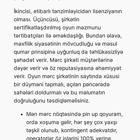
İkincisi, etibarlı tənzimləyicidən lisenziyanın
olması. Üçüncüsü, şirkətin
sertifikatlaşdırılmış oyun məzmunu
tərtibatçıları ilə əməkdaşlığı. Bundan əlavə,
məxfilik siyasətinin mövcudluğu və məsul
qumar prinsipinə uyğunluq da təhlükəsizliyə
şəhadət verir. Mərc şirkəti müştərilərinə
dəyər verir və öz reputasiyasına əhəmiyyət
verir. Oyun mərc şirkətinin saytında xüsusi
bir düyməni tapmalı, açılan pəncərədə
sahələri doldurmalı və bu məlumatın
doğruluğunu təsdiqləməlisiniz.
Mən mərc nöqtəsində pin up qoyuram,
orda xoşuma gəlir, hər şey çox yaxşı
təşkil olunub, kontingent adekvatdır,
operatorlar öz işlərini 100% yerinə