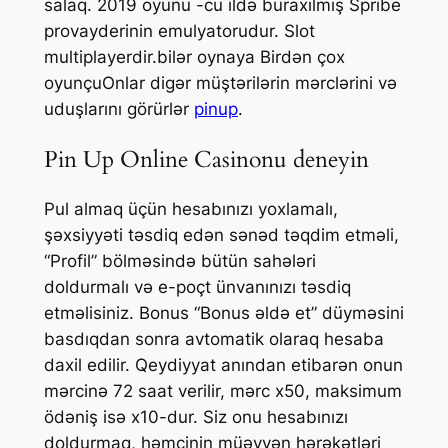
salaq. 2019 oyunu -cu ildə buraxılmış Spribe
provayderinin emulyatorudur. Slot
multiplayerdir.bilər oynaya Birdən çox
oyunçuOnlar digər müştərilərin mərclərini və
uduşlarını görürlər
pinup
.
Pin Up Online Casinonu deneyin
Pul almaq üçün hesabınızı yoxlamalı,
şəxsiyyəti təsdiq edən sənəd təqdim etməli,
“Profil” bölməsində bütün sahələri
doldurmalı və e-poçt ünvanınızı təsdiq
etməlisiniz. Bonus “Bonus əldə et” düyməsini
basdıqdan sonra avtomatik olaraq hesaba
daxil edilir. Qeydiyyat anından etibarən onun
mərcinə 72 saat verilir, mərc x50, maksimum
ödəniş isə x10-dur. Siz onu hesabınızı
doldurmaq, həmçinin müəyyən hərəkətləri