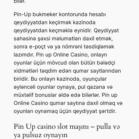
bilər.
Pin-Up bukmeker kontorunda hesabı
qeydiyyatdan keçirmək kazinoda
qeydiyyatdan keçməklə eynidir. Qeydiyyat
sahəsinə şəxsi məlumatları daxil etmək,
sonra e-poçt və ya nömrəni təsdiqləmək
lazımdır. Pin up Online Casino, onlayn
oyunlar üçün mövcud olan bütün bələdçi
xidmətləri təqdim edən qumar saytlarından
biridir. Bu onlayn kazinoda, oyunçular
əyləncəli oyunlar oynaya, pul qazana və
müxtəlif bonuslar əldə edə bilərlər. Pin up
Online Casino qumar saytına daxil olmaq və
oyunları oynamaq üçün qeydiyyat şərtdir.
Pin Up casino slot maşını – pulla və
ya pulsuz oynayın