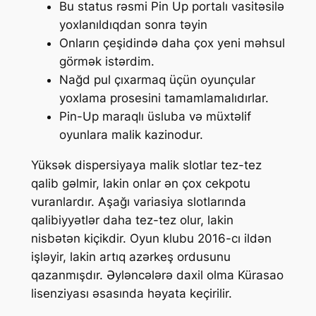
Bu status rəsmi Pin Up portalı vasitəsilə
yoxlanıldıqdan sonra təyin
Onların çeşidində daha çox yeni məhsul
görmək istərdim.
Nağd pul çıxarmaq üçün oyunçular
yoxlama prosesini tamamlamalıdırlar.
Pin-Up maraqlı üsluba və müxtəlif
oyunlara malik kazinodur.
Yüksək dispersiyaya malik slotlar tez-tez
qalib gəlmir, lakin onlar ən çox cekpotu
vuranlardır. Aşağı variasiya slotlarında
qalibiyyətlər daha tez-tez olur, lakin
nisbətən kiçikdir. Oyun klubu 2016-cı ildən
işləyir, lakin artıq azərkeş ordusunu
qazanmışdır. Əyləncələrə daxil olma Kürasao
lisenziyası əsasında həyata keçirilir.