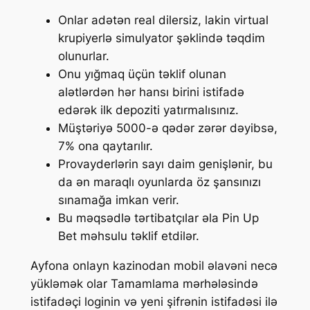
Onlar adətən real dilersiz, lakin virtual
krupiyerlə simulyator şəklində təqdim
olunurlar.
Onu yığmaq üçün təklif olunan
alətlərdən hər hansı birini istifadə
edərək ilk depoziti yatırmalısınız.
Müştəriyə 5000-ə qədər zərər dəyibsə,
7% ona qaytarılır.
Provayderlərin sayı daim genişlənir, bu
da ən maraqlı oyunlarda öz şansınızı
sınamağa imkan verir.
Bu məqsədlə tərtibatçılar əla Pin Up
Bet məhsulu təklif etdilər.
Ayfona onlayn kazinodan mobil əlavəni necə
yükləmək olar Tamamlama mərhələsində
istifadəçi loginin və yeni şifrənin istifadəsi ilə