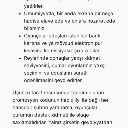
yetirirlər.
Ümumiyyətlə, bir anda ekrana bir neçə
hadisə əlavə edə və onlara nəzarət edə
bilərsiniz.
Oyunçular uduşları istənilən bank
kartına və ya mövcud elektron pul
kisəsinə komissiyasız çıxara bilər.
Rəylərində qonaqlar yaxşı xidmət
səviyyəsini, qumar oyunlarının yaxşı
seçimini və uduşların sürətli
ödənilməsini qeyd edirlər.
Üçüncü tərəf resursunda təqdim olunan
promosyon kodunun həqiqiliyi ilə bağlı hər
hansı bir şübhə yaranarsa, oyunçular
qurumun dəstək xidməti ilə əlaqə
saxlamalıdırlar. Yalnız şirkətin qeydiyyatdan