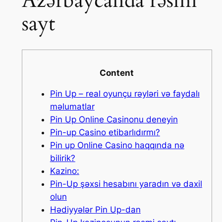
Azərbaycanda rəsmi
sayt
Content
Pin Up – real oyunçu rəyləri və faydalı
məlumatlar
Pin Up Online Casinonu deneyin
Pin-up Casino etibarlıdırmı?
Pin up Online Casino haqqında nə
bilirik?
Kazino:
Pin-Up şəxsi hesabını yaradın və daxil
olun
Hədiyyələr Pin Up-dan