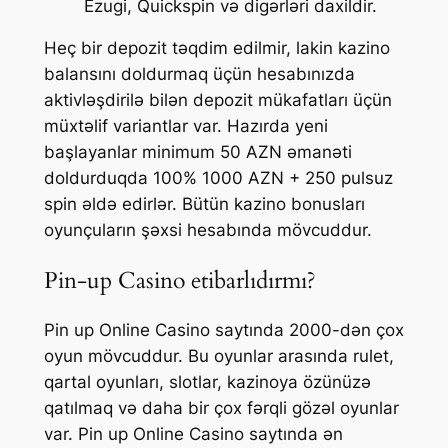
Ezugi, Quickspin və digərləri daxildir.
Heç bir depozit təqdim edilmir, lakin kazino
balansını doldurmaq üçün hesabınızda
aktivləşdirilə bilən depozit mükafatları üçün
müxtəlif variantlar var. Hazırda yeni
başlayanlar minimum 50 AZN əmanəti
doldurduqda 100% 1000 AZN + 250 pulsuz
spin əldə edirlər. Bütün kazino bonusları
oyunçuların şəxsi hesabında mövcuddur.
Pin-up Casino etibarlıdırmı?
Pin up Online Casino saytında 2000-dən çox
oyun mövcuddur. Bu oyunlar arasında rulet,
qartal oyunları, slotlar, kazinoya özünüzə
qatılmaq və daha bir çox fərqli gözəl oyunlar
var. Pin up Online Casino saytında ən