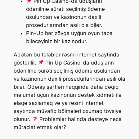
Pin Up Casino-da uduşların
ödənilmə sürəti seçilmiş ödəmə
üsulundan və kazinonun daxili
prosedurlarından asılı ola bilər.
Pin-Up hər zövqə uyğun oyun tapa
biləcəyiniz bir kazinodur.
Adətən bu tələblər rəsmi internet saytında
göstərilir.
Pin Up Casino-da uduşların
ödənilmə sürəti seçilmiş ödəmə üsulundan
və kazinonun daxili prosedurlarından asılı ola
bilər. Ödəniş şərtləri haqqında daha dəqiq
məlumat üçün kazinonun dəstək xidməti ilə
əlaqə saxlamaq və ya rəsmi internet
saytında müvafiq bölmələri oxumaq tövsiyə
olunur.
Problemlər halında dəstəyə necə
müraciət etmək olar?