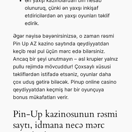
Ən yaxşı kazinolardan biri hesab
olunuruq, çünki ən yaxşı inkişaf
etdiricilərdən ən yaxşı oyunları təklif
edirik.
Əgər nəyisə bəyənirsinizsə, o zaman rəsmi
Pin Up AZ kazino saytında qeydiyyatdan
keçib real pul üçün mərc edə bilərsiniz.
Ancaq bir şeyi unutmayın – əsl krupier yalnız
pullu rejimdə mövcuddur! Çoxsaylı xüsusi
təkliflərdən istifadə etsəniz, oyunlar daha
çox uduş gətirə biləcək. Pinup online casino
qeydiyyatdan keçmiş hər bir oyunçuya
bonus mükafatları verir.
Pin-Up kazinosunun rəsmi
saytı, idmana necə mərc