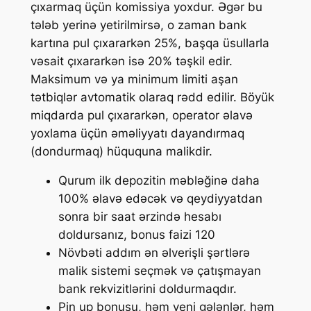
çıxarmaq üçün komissiya yoxdur. Əgər bu
tələb yerinə yetirilmirsə, o zaman bank
kartına pul çıxararkən 25%, başqa üsullarla
vəsait çıxararkən isə 20% təşkil edir.
Maksimum və ya minimum limiti aşan
tətbiqlər avtomatik olaraq rədd edilir. Böyük
miqdarda pul çıxararkən, operator əlavə
yoxlama üçün əməliyyatı dayandırmaq
(dondurmaq) hüququna malikdir.
Qurum ilk depozitin məbləğinə daha
100% əlavə edəcək və qeydiyyatdan
sonra bir saat ərzində hesabı
doldursanız, bonus faizi 120
Növbəti addım ən əlverişli şərtlərə
malik sistemi seçmək və çatışmayan
bank rekvizitlərini doldurmaqdır.
Pin up bonusu, həm yeni gələnlər, həm