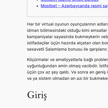
Mostbet – Azərbaycanda rəsmi sa
Hər bir virtual oyunun oyunçularının adları
idman bölməsindəki olduğu kimi əmsallar yü
kampaniyalar sayəsində bukmeykerin veb-s
istifadəçilər üçün hazırda əlçatan olan b
səxavətli Salamlama bonusu ilə qarşılanır.
Köçürmələr və əməliyyatlarla bağlı proble
uyğunluğundan əmin olmaq vacibdir. İstif
üçün çox az şey qalıb. Və sonra ən geniş
və ya sistem olmadan ən azı bir bukmeker
Giriş