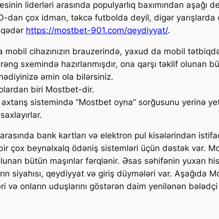
inin liderləri arasında populyarlıq baxımından aşağı dey
30-dan çox idman, təkcə futbolda deyil, digər yarışlarda d
ə qədər
https://mostbet-901.com/qeydiyyat/
.
 mobil cihazınızın brauzerində, yaxud da mobil tətbiqdə
əng sxemində hazırlanmışdır, ona qarşı təklif olunan büt
ədiyinizə əmin ola bilərsiniz.
lardan biri Mostbet-dir.
 axtarış sistemində “Mostbet oyna” sorğusunu yerinə yet
saxlayırlar.
asında bank kartları və elektron pul kisələrindən istifa
ir çox beynəlxalq ödəniş sistemləri üçün dəstək var. M
olunan bütün maşınlar fərqlənir. Əsas səhifənin yuxarı h
rın siyahısı, qeydiyyat və giriş düymələri var. Aşağıda 
əri və onların uduşlarını göstərən daim yenilənən bələdçi 