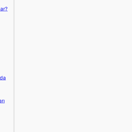
lar?
nda
rı