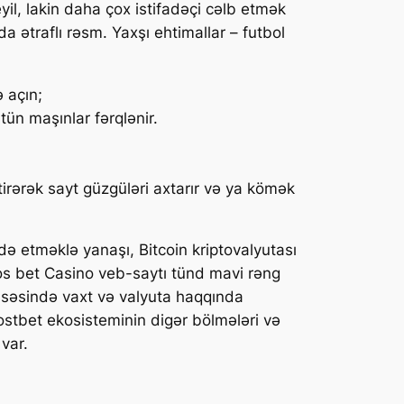
il, lakin daha çox istifadəçi cəlb etmək
a ətraflı rəsm. Yaxşı ehtimallar – futbol
 açın;
ün maşınlar fərqlənir.
irərək sayt güzgüləri axtarır və ya kömək
də etməklə yanaşı, Bitcoin kriptovalyutası
os bet Casino veb-saytı tünd mavi rəng
issəsində vaxt və valyuta haqqında
Mostbet ekosisteminin digər bölmələri və
var.