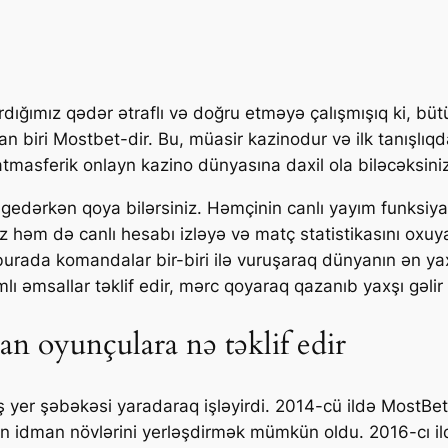
ığımız qədər ətraflı və doğru etməyə çalışmışıq ki, bü
 biri Mostbet-dir. Bu, müasir kazinodur və ilk tanışlıq
tmasferik onlayn kazino dünyasına daxil ola biləcəksiniz
gedərkən qoya bilərsiniz. Həmçinin canlı yayım funksiy
siz həm də canlı hesabı izləyə və matç statistikasını oxu
r, burada komandalar bir-biri ilə vuruşaraq dünyanın ən ya
əmsallar təklif edir, mərc qoyaraq qazanıb yaxşı gəlir g
n oyunçulara nə təklif edir
er şəbəkəsi yaradaraq işləyirdi. 2014-cü ildə MostBet.
n idman növlərini yerləşdirmək mümkün oldu. 2016-cı ild