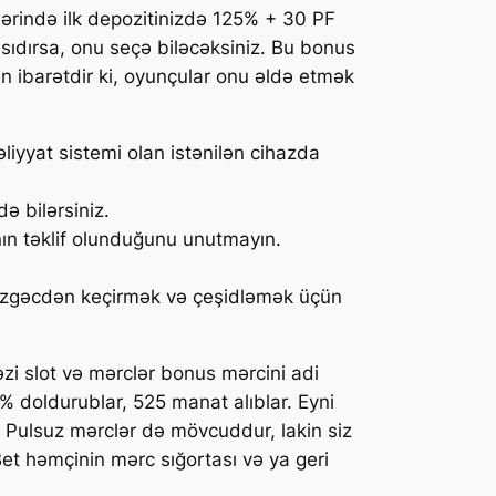
rində ilk depozitinizdə 125% + 30 PF
sıdırsa, onu seçə biləcəksiniz. Bu bonus
 ibarətdir ki, oyunçular onu əldə etmək
iyyat sistemi olan istənilən cihazda
ə bilərsiniz.
anın təklif olunduğunu unutmayın.
 süzgəcdən keçirmək və çeşidləmək üçün
bəzi slot və mərclər bonus mərcini adi
% doldurublar, 525 manat alıblar. Eyni
 Pulsuz mərclər də mövcuddur, lakin siz
Bet həmçinin mərc sığortası və ya geri