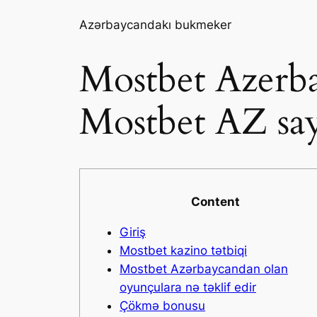
Azərbaycandakı bukmeker
Mostbet Azerb
Mostbet AZ say
Content
Giriş
Mostbet kazino tətbiqi
Mostbet Azərbaycandan olan
oyunçulara nə təklif edir
Çökmə bonusu