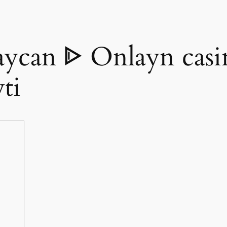
aycan ᐈ Onlayn casi
ti