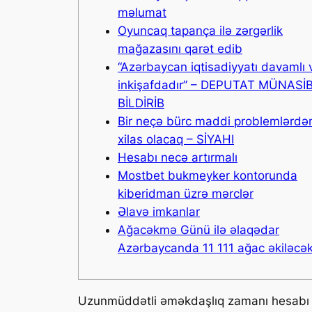
məlumat
Oyuncaq tapança ilə zərgərlik
mağazasını qarət edib
“Azərbaycan iqtisadiyyatı davamlı 
inkişafdadır” – DEPUTAT MÜNASİ
BİLDİRİB
Bir neçə bürc maddi problemlərdə
xilas olacaq – SİYAHI
Hesabı necə artırmalı
Mostbet bukmeyker kontorunda
kiberidman üzrə mərclər
Əlavə imkanlar
Ağacəkmə Günü ilə əlaqədar
Azərbaycanda 11 111 ağac əkiləcə
Uzunmüddətli əməkdaşlıq zamanı hesabı kə