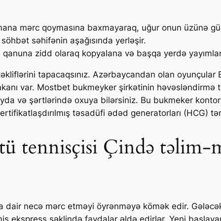
idmana mərc qoymasına baxmayaraq, uğur onun üzünə gü
 söhbət səhifənin aşağısında yerləşir.
ə, qanuna zidd olaraq kopyalana və başqa yerdə yayımla
əkliflərini tapacaqsınız. Azərbaycandan olan oyunçular 
kanı var. Mostbet bukmeyker şirkətinin həvəsləndirmə təkl
yda və şərtlərində oxuya bilərsiniz. Bu bukmeker kontor
rtifikatlaşdırılmış təsadüfi ədəd generatorları (HCG) tə
tü tennisçisi Çində təlim-
a dair necə mərc etməyi öyrənməyə kömək edir. Gələcək
lmiş ekspress şəklində faydalar əldə edirlər. Yeni başla