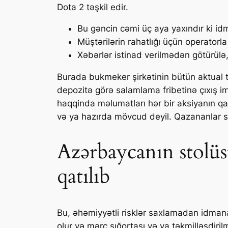
Dota 2 təşkil edir.
Bu gəncin cəmi üç aya yaxındır ki 
Müştərilərin rahatlığı üçün operatorla
Xəbərlər istinad verilmədən götürül
Burada bukmeker şirkətinin bütün aktual t
depozitə görə salamlama fribetinə çıxış im
haqqinda məlumatları hər bir aksiyanın qa
və ya hazırda mövcud deyil. Qazananlar se
Azərbaycanın stolüs
qatılıb
Bu, əhəmiyyətli risklər saxlamadan idman
olur və mərc sığortası və ya təkmilləşdiri