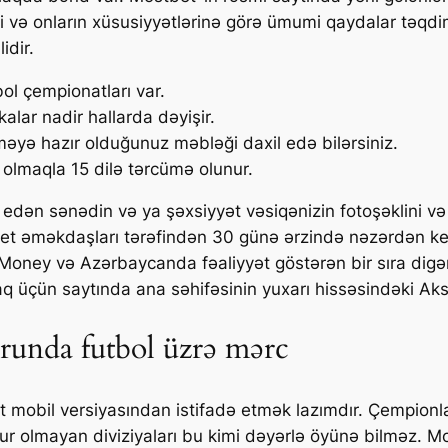
 və onların xüsusiyyətlərinə görə ümumi qaydalar təqdi
idir.
ol çempionatları var.
alar nadir hallarda dəyişir.
əyə hazır olduğunuz məbləği daxil edə bilərsiniz.
 olmaqla 15 dilə tərcümə olunur.
q edən sənədin və ya şəxsiyyət vəsiqənizin fotoşəklini v
bet əməkdaşları tərəfindən 30 günə ərzində nəzərdən ke
oney və Azərbaycanda fəaliyyət göstərən bir sıra digər
maq üçün saytında ana səhifəsinin yuxarı hissəsindəki Ak
unda futbol üzrə mərc
bil versiyasından istifadə etmək lazımdır. Çempionlar 
şhur olmayan diviziyaları bu kimi dəyərlə öyünə bilməz. 