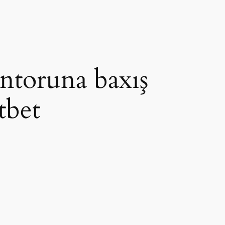
ntoruna baxış
tbet