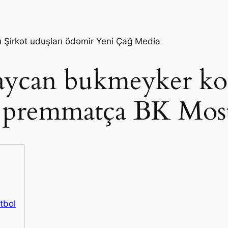
ı Şirkət uduşları ödəmir Yeni Çağ Media
aycan bukmeyker ko
 premmatça BK Mos
tbol