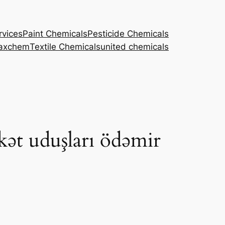
rvices
Paint Chemicals
Pesticide Chemicals
axchem
Textile Chemicals
united chemicals
kət uduşları ödəmir