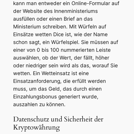
kann man entweder ein Online-Formular auf
der Website des Innenministeriums
ausfüllen oder einen Brief an das
Ministerium schreiben. Mit Würfeln auf
Einsätze wetten Dice ist, wie der Name
schon sagt, ein Würfelspiel. Sie müssen auf
einer von 0 bis 100 nummerierten Leiste
auswählen, ob der Wert, der fällt, höher
oder niedriger sein wird als das, worauf Sie
wetten. Ein Wetteinsatz ist eine
Einsatzanforderung, die erfüllt werden
muss, um das Geld, das durch einen
Einzahlungsbonus generiert wurde,
auszahlen zu können.
Datenschutz und Sicherheit der
Kryptowährung