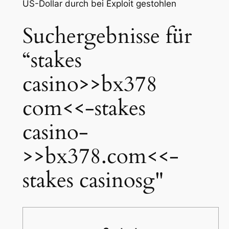
US-Dollar durch bei Exploit gestohlen
Suchergebnisse für
“ stakes
casino>>bx378
com<<-stakes
casino-
>>bx378.com<<-
stakes casinosg"