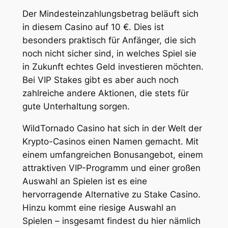
Der Mindesteinzahlungsbetrag beläuft sich
in diesem Casino auf 10 €. Dies ist
besonders praktisch für Anfänger, die sich
noch nicht sicher sind, in welches Spiel sie
in Zukunft echtes Geld investieren möchten.
Bei VIP Stakes gibt es aber auch noch
zahlreiche andere Aktionen, die stets für
gute Unterhaltung sorgen.
WildTornado Casino hat sich in der Welt der
Krypto-Casinos einen Namen gemacht. Mit
einem umfangreichen Bonusangebot, einem
attraktiven VIP-Programm und einer großen
Auswahl an Spielen ist es eine
hervorragende Alternative zu Stake Casino.
Hinzu kommt eine riesige Auswahl an
Spielen – insgesamt findest du hier nämlich