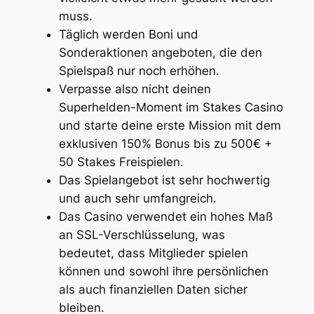
muss.
Täglich werden Boni und
Sonderaktionen angeboten, die den
Spielspaß nur noch erhöhen.
Verpasse also nicht deinen
Superhelden-Moment im Stakes Casino
und starte deine erste Mission mit dem
exklusiven 150% Bonus bis zu 500€ +
50 Stakes Freispielen.
Das Spielangebot ist sehr hochwertig
und auch sehr umfangreich.
Das Casino verwendet ein hohes Maß
an SSL-Verschlüsselung, was
bedeutet, dass Mitglieder spielen
können und sowohl ihre persönlichen
als auch finanziellen Daten sicher
bleiben.