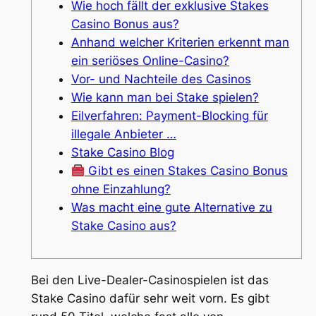
Wie hoch fällt der exklusive Stakes
Casino Bonus aus?
Anhand welcher Kriterien erkennt man
ein seriöses Online-Casino?
Vor- und Nachteile des Casinos
Wie kann man bei Stake spielen?
Eilverfahren: Payment-Blocking für
illegale Anbieter …
Stake Casino Blog
Gibt es einen Stakes Casino Bonus
ohne Einzahlung?
Was macht eine gute Alternative zu
Stake Casino aus?
Bei den Live-Dealer-Casinospielen ist das
Stake Casino dafür sehr weit vorn. Es gibt