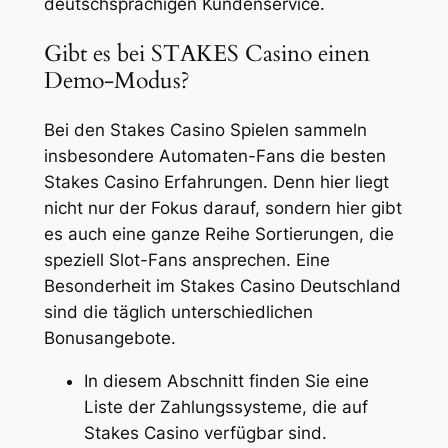
deutschsprachigen Kundenservice.
Gibt es bei STAKES Casino einen
Demo-Modus?
Bei den Stakes Casino Spielen sammeln
insbesondere Automaten-Fans die besten
Stakes Casino Erfahrungen. Denn hier liegt
nicht nur der Fokus darauf, sondern hier gibt
es auch eine ganze Reihe Sortierungen, die
speziell Slot-Fans ansprechen. Eine
Besonderheit im Stakes Casino Deutschland
sind die täglich unterschiedlichen
Bonusangebote.
In diesem Abschnitt finden Sie eine
Liste der Zahlungssysteme, die auf
Stakes Casino verfügbar sind.