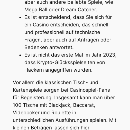
aber auch andere beliebte Spiele, wie
Mega Ball oder Dream Catcher.
Es ist entscheidend, dass Sie sich für
ein Casino entscheiden, das schnell
und professionell auf technische
Fragen, aber auch auf Anfragen oder
Bedenken antwortet.
Es ist nicht das erste Mal im Jahr 2023,
dass Krypto-Glücksspielseiten von
Hackern angegriffen wurden.
Vor allem die klassischen Tisch- und
Kartenspiele sorgen bei Casinospiel-Fans
für Begeisterung. Insgesamt kann man über
100 Tische mit Blackjack, Baccarat,
Videopoker und Roulette in
unterschiedlichen Ausführungen spielen. Mit
kleinen Beträgen lassen sich hier