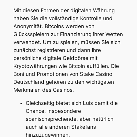
Mit diesen Formen der digitalen Währung
haben Sie die vollständige Kontrolle und
Anonymität. Bitcoins werden von
Glücksspielern zur Finanzierung ihrer Wetten
verwendet. Um zu spielen, müssen Sie sich
zunächst registrieren und dann Ihre
persönliche digitale Geldbörse mit
Kryptowährungen wie Bitcoin auffüllen. Die
Boni und Promotionen von Stake Casino
Deutschland gehören zu den wichtigsten
Merkmalen des Casinos.
Gleichzeitig bietet sich Luis damit die
Chance, insbesondere
spanischsprechende, aber natürlich
auch alle anderen Stakefans
hinzuzugewinnen.