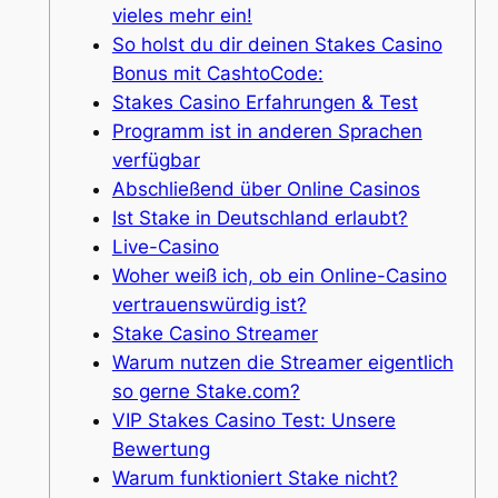
vieles mehr ein!
So holst du dir deinen Stakes Casino
Bonus mit CashtoCode:
Stakes Casino Erfahrungen & Test
Programm ist in anderen Sprachen
verfügbar
Abschließend über Online Casinos
Ist Stake in Deutschland erlaubt?
Live-Casino
Woher weiß ich, ob ein Online-Casino
vertrauenswürdig ist?
Stake Casino Streamer
Warum nutzen die Streamer eigentlich
so gerne Stake.com?
VIP Stakes Casino Test: Unsere
Bewertung
Warum funktioniert Stake nicht?