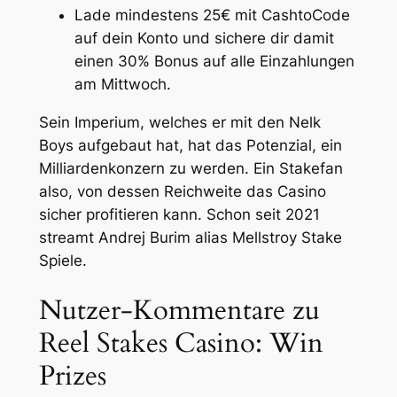
Lade mindestens 25€ mit CashtoCode
auf dein Konto und sichere dir damit
einen 30% Bonus auf alle Einzahlungen
am Mittwoch.
Sein Imperium, welches er mit den Nelk
Boys aufgebaut hat, hat das Potenzial, ein
Milliardenkonzern zu werden. Ein Stakefan
also, von dessen Reichweite das Casino
sicher profitieren kann. Schon seit 2021
streamt Andrej Burim alias Mellstroy Stake
Spiele.
Nutzer-Kommentare zu
Reel Stakes Casino: Win
Prizes