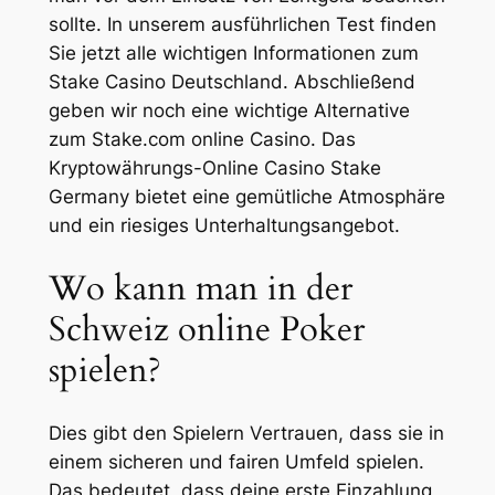
sollte. In unserem ausführlichen Test finden
Sie jetzt alle wichtigen Informationen zum
Stake Casino Deutschland. Abschließend
geben wir noch eine wichtige Alternative
zum Stake.com online Casino. Das
Kryptowährungs-Online Casino Stake
Germany bietet eine gemütliche Atmosphäre
und ein riesiges Unterhaltungsangebot.
Wo kann man in der
Schweiz online Poker
spielen?
Dies gibt den Spielern Vertrauen, dass sie in
einem sicheren und fairen Umfeld spielen.
Das bedeutet, dass deine erste Einzahlung