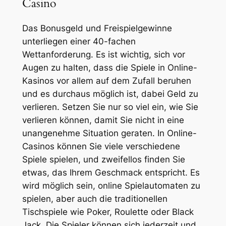
Casino
Das Bonusgeld und Freispielgewinne
unterliegen einer 40-fachen
Wettanforderung. Es ist wichtig, sich vor
Augen zu halten, dass die Spiele in Online-
Kasinos vor allem auf dem Zufall beruhen
und es durchaus möglich ist, dabei Geld zu
verlieren. Setzen Sie nur so viel ein, wie Sie
verlieren können, damit Sie nicht in eine
unangenehme Situation geraten. In Online-
Casinos können Sie viele verschiedene
Spiele spielen, und zweifellos finden Sie
etwas, das Ihrem Geschmack entspricht. Es
wird möglich sein, online Spielautomaten zu
spielen, aber auch die traditionellen
Tischspiele wie Poker, Roulette oder Black
Jack. Die Spieler können sich jederzeit und