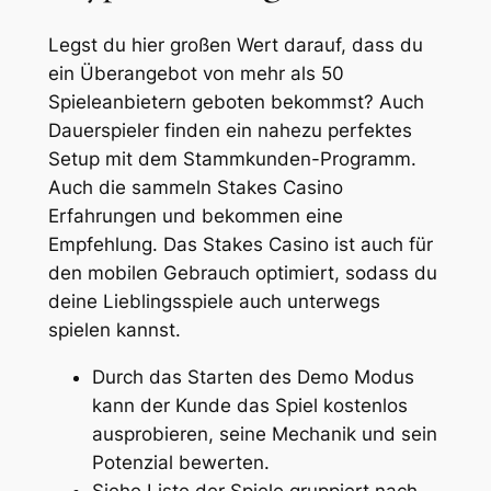
Legst du hier großen Wert darauf, dass du
ein Überangebot von mehr als 50
Spieleanbietern geboten bekommst? Auch
Dauerspieler finden ein nahezu perfektes
Setup mit dem Stammkunden-Programm.
Auch die sammeln Stakes Casino
Erfahrungen und bekommen eine
Empfehlung. Das Stakes Casino ist auch für
den mobilen Gebrauch optimiert, sodass du
deine Lieblingsspiele auch unterwegs
spielen kannst.
Durch das Starten des Demo Modus
kann der Kunde das Spiel kostenlos
ausprobieren, seine Mechanik und sein
Potenzial bewerten.
Siehe Liste der Spiele gruppiert nach